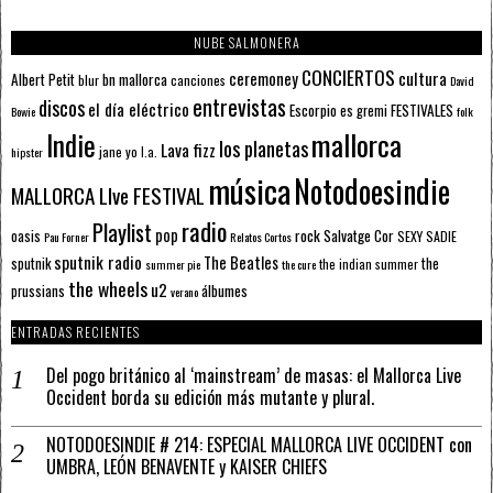
NUBE SALMONERA
CONCIERTOS
ceremoney
cultura
Albert Petit
bn mallorca
blur
canciones
David
entrevistas
discos
el día eléctrico
Escorpio
FESTIVALES
es gremi
Bowie
folk
mallorca
Indie
los planetas
Lava fizz
jane yo
l.a.
hipster
música
Notodoesindie
MALLORCA LIve FESTIVAL
radio
Playlist
pop
rock
Salvatge Cor
oasis
SEXY SADIE
Pau Forner
Relatos Cortos
sputnik radio
The Beatles
sputnik
the
the indian summer
summer pie
the cure
the wheels
u2
álbumes
prussians
verano
ENTRADAS RECIENTES
Del pogo británico al ‘mainstream’ de masas: el Mallorca Live
Occident borda su edición más mutante y plural.
NOTODOESINDIE # 214: ESPECIAL MALLORCA LIVE OCCIDENT con
UMBRA, LEÓN BENAVENTE y KAISER CHIEFS