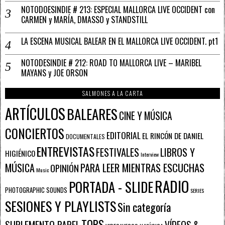
NOTODOESINDIE # 213: ESPECIAL MALLORCA LIVE OCCIDENT con
CARMEN y MARÍA, DMASSO y STANDSTILL
LA ESCENA MUSICAL BALEAR EN EL MALLORCA LIVE OCCIDENT. pt1
NOTODESINDIE # 212: ROAD TO MALLORCA LIVE – MARIBEL
MAYANS y JOE ORSON
SALMONES A LA CARTA
ARTÍCULOS
BALEARES
CINE Y MÚSICA
CONCIERTOS
EDITORIAL
EL RINCÓN DE DANIEL
DOCUMENTALES
ENTREVISTAS
FESTIVALES
LIBROS Y
HIGIÉNICO
Interview
PARA LEER MIENTRAS ESCUCHAS
MÚSICA
OPINIÓN
Music
RADIO
PORTADA - SLIDE
PHOTOGRAPHIC SOUNDS
SERIES
SESIONES Y PLAYLISTS
Sin categoría
TOPS