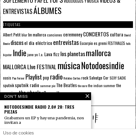
SUPLEMENTO PAPEL
VÍDEOS &
VIDEOJUEGOS Y MÚSICA
ÁLBUMES
ENTREVISTAS
ETIQUETAS
CONCIERTOS
ceremoney
cultura
Albert Petit
bn mallorca
blur
canciones
David
entrevistas
discos
el día eléctrico
Escorpio
FESTIVALES
es gremi
Bowie
folk
mallorca
Indie
los planetas
Lava fizz
jane yo
l.a.
hipster
música
Notodoesindie
MALLORCA LIve FESTIVAL
radio
Playlist
pop
rock
Salvatge Cor
oasis
SEXY SADIE
Pau Forner
Relatos Cortos
sputnik radio
The Beatles
sputnik
the
the indian summer
summer pie
the cure
the wheels
u2
álbumes
prussians
verano
DON'T MISS
NOTODOESINDIE RADIO 2.0# 28: TRES
PIEZAS
Grabamos un EP y hay una pandemia, nos
invitan a
TRES PIEZAS PUBLICA
Uso de cookies