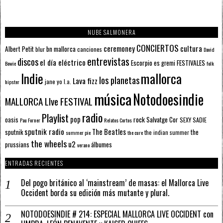
NUBE SALMONERA
CONCIERTOS
ceremoney
cultura
Albert Petit
bn mallorca
blur
canciones
David
entrevistas
discos
el día eléctrico
Escorpio
FESTIVALES
es gremi
Bowie
folk
mallorca
Indie
los planetas
Lava fizz
jane yo
l.a.
hipster
música
Notodoesindie
MALLORCA LIve FESTIVAL
radio
Playlist
pop
rock
Salvatge Cor
oasis
SEXY SADIE
Pau Forner
Relatos Cortos
sputnik radio
The Beatles
sputnik
the
the indian summer
summer pie
the cure
the wheels
u2
álbumes
prussians
verano
ENTRADAS RECIENTES
Del pogo británico al ‘mainstream’ de masas: el Mallorca Live
Occident borda su edición más mutante y plural.
NOTODOESINDIE # 214: ESPECIAL MALLORCA LIVE OCCIDENT con