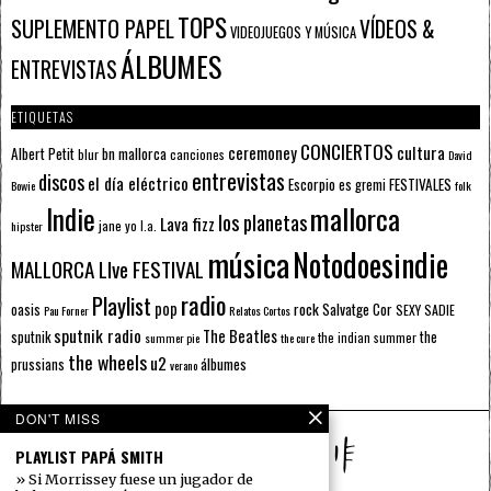
TOPS
SUPLEMENTO PAPEL
VÍDEOS &
VIDEOJUEGOS Y MÚSICA
ÁLBUMES
ENTREVISTAS
ETIQUETAS
CONCIERTOS
ceremoney
cultura
Albert Petit
bn mallorca
blur
canciones
David
entrevistas
discos
el día eléctrico
Escorpio
FESTIVALES
es gremi
Bowie
folk
mallorca
Indie
los planetas
Lava fizz
jane yo
l.a.
hipster
música
Notodoesindie
MALLORCA LIve FESTIVAL
radio
Playlist
pop
rock
Salvatge Cor
oasis
SEXY SADIE
Pau Forner
Relatos Cortos
sputnik radio
The Beatles
sputnik
the
the indian summer
summer pie
the cure
the wheels
u2
álbumes
prussians
verano
DON'T MISS
PLAYLIST PAPÁ SMITH
» Si Morrissey fuese un jugador de