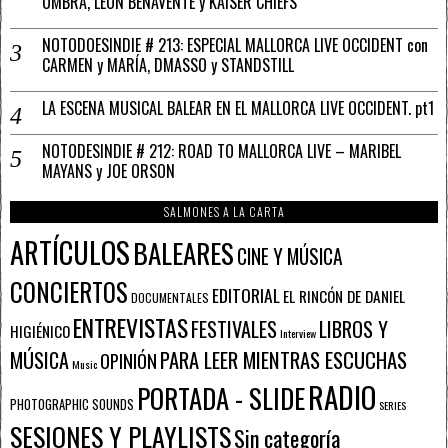
UMBRA, LEÓN BENAVENTE y KAISER CHIEFS
NOTODOESINDIE # 213: ESPECIAL MALLORCA LIVE OCCIDENT con
CARMEN y MARÍA, DMASSO y STANDSTILL
LA ESCENA MUSICAL BALEAR EN EL MALLORCA LIVE OCCIDENT. pt1
NOTODESINDIE # 212: ROAD TO MALLORCA LIVE – MARIBEL
MAYANS y JOE ORSON
SALMONES A LA CARTA
ARTÍCULOS
BALEARES
CINE Y MÚSICA
CONCIERTOS
EDITORIAL
EL RINCÓN DE DANIEL
DOCUMENTALES
ENTREVISTAS
FESTIVALES
LIBROS Y
HIGIÉNICO
Interview
PARA LEER MIENTRAS ESCUCHAS
MÚSICA
OPINIÓN
Music
RADIO
PORTADA - SLIDE
PHOTOGRAPHIC SOUNDS
SERIES
SESIONES Y PLAYLISTS
Sin categoría