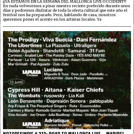
¡¡YA ESTAMOS EN LA SEMANA DEL MALLORCA LIVE OCCIDENT!!
En nada volveremos a pisar nuestro recinto preferido durante unos
días y podremos disfrutar de toda la oferta cultural que este año el
festival nos ha preparado. Pero, hablando de casa, nosotros
queremos poner el acento en los artistas locales. Ya
NOTODESINDIE # 212: ROAD TO MALLORCA LIVE – MARIBEL