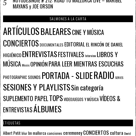
NOTODESINDIE # 212: ROAD TO MALLORCA LIVE – MARIBEL
MAYANS y JOE ORSON
SALMONES A LA CARTA
ARTÍCULOS
BALEARES
CINE Y MÚSICA
CONCIERTOS
EDITORIAL
EL RINCÓN DE DANIEL
DOCUMENTALES
ENTREVISTAS
FESTIVALES
LIBROS Y
HIGIÉNICO
Interview
PARA LEER MIENTRAS ESCUCHAS
MÚSICA
OPINIÓN
Music
RADIO
PORTADA - SLIDE
PHOTOGRAPHIC SOUNDS
SERIES
SESIONES Y PLAYLISTS
Sin categoría
TOPS
SUPLEMENTO PAPEL
VÍDEOS &
VIDEOJUEGOS Y MÚSICA
ÁLBUMES
ENTREVISTAS
ETIQUETAS
CONCIERTOS
ceremoney
cultura
Albert Petit
bn mallorca
blur
canciones
David