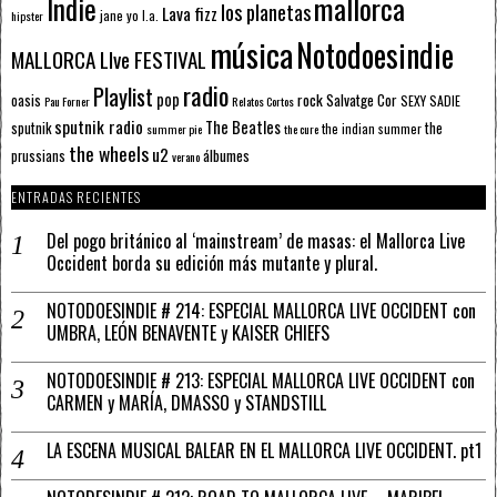
mallorca
Indie
los planetas
Lava fizz
jane yo
l.a.
hipster
música
Notodoesindie
MALLORCA LIve FESTIVAL
radio
Playlist
pop
rock
Salvatge Cor
oasis
SEXY SADIE
Pau Forner
Relatos Cortos
sputnik radio
The Beatles
sputnik
the
the indian summer
summer pie
the cure
the wheels
u2
álbumes
prussians
verano
ENTRADAS RECIENTES
Del pogo británico al ‘mainstream’ de masas: el Mallorca Live
Occident borda su edición más mutante y plural.
NOTODOESINDIE # 214: ESPECIAL MALLORCA LIVE OCCIDENT con
UMBRA, LEÓN BENAVENTE y KAISER CHIEFS
NOTODOESINDIE # 213: ESPECIAL MALLORCA LIVE OCCIDENT con
CARMEN y MARÍA, DMASSO y STANDSTILL
LA ESCENA MUSICAL BALEAR EN EL MALLORCA LIVE OCCIDENT. pt1