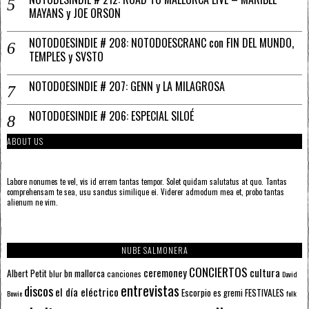
MAYANS y JOE ORSON
NOTODOESINDIE # 208: NOTODOESCRANC con FIN DEL MUNDO,
TEMPLES y SVSTO
NOTODOESINDIE # 207: GENN y LA MILAGROSA
NOTODOESINDIE # 206: ESPECIAL SILOÉ
ABOUT US
Labore nonumes te vel, vis id errem tantas tempor. Solet quidam salutatus at quo. Tantas
comprehensam te sea, usu sanctus similique ei. Viderer admodum mea et, probo tantas
alienum ne vim.
NUBE SALMONERA
CONCIERTOS
ceremoney
cultura
Albert Petit
bn mallorca
blur
canciones
David
entrevistas
discos
el día eléctrico
Escorpio
FESTIVALES
es gremi
Bowie
folk