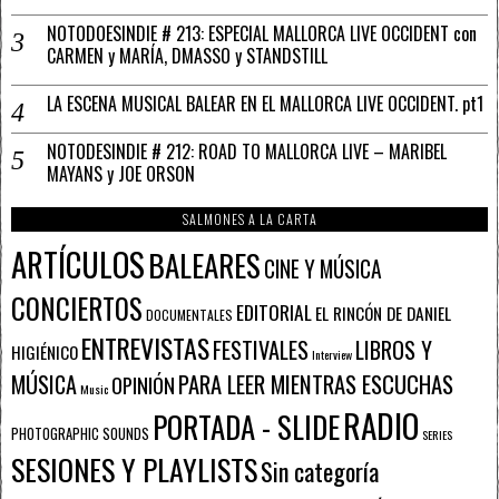
NOTODOESINDIE # 213: ESPECIAL MALLORCA LIVE OCCIDENT con
CARMEN y MARÍA, DMASSO y STANDSTILL
LA ESCENA MUSICAL BALEAR EN EL MALLORCA LIVE OCCIDENT. pt1
NOTODESINDIE # 212: ROAD TO MALLORCA LIVE – MARIBEL
MAYANS y JOE ORSON
SALMONES A LA CARTA
ARTÍCULOS
BALEARES
CINE Y MÚSICA
CONCIERTOS
EDITORIAL
EL RINCÓN DE DANIEL
DOCUMENTALES
ENTREVISTAS
FESTIVALES
LIBROS Y
HIGIÉNICO
Interview
PARA LEER MIENTRAS ESCUCHAS
MÚSICA
OPINIÓN
Music
RADIO
PORTADA - SLIDE
PHOTOGRAPHIC SOUNDS
SERIES
SESIONES Y PLAYLISTS
Sin categoría