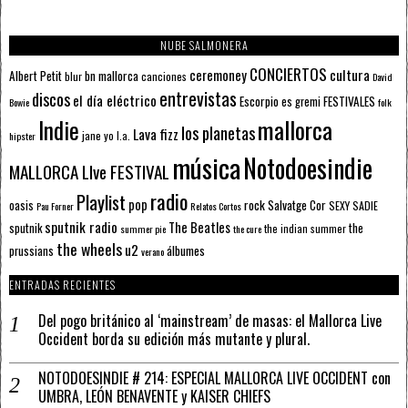
NUBE SALMONERA
CONCIERTOS
ceremoney
cultura
Albert Petit
bn mallorca
blur
canciones
David
entrevistas
discos
el día eléctrico
Escorpio
FESTIVALES
es gremi
Bowie
folk
mallorca
Indie
los planetas
Lava fizz
jane yo
l.a.
hipster
música
Notodoesindie
MALLORCA LIve FESTIVAL
radio
Playlist
pop
rock
Salvatge Cor
oasis
SEXY SADIE
Pau Forner
Relatos Cortos
sputnik radio
The Beatles
sputnik
the
the indian summer
summer pie
the cure
the wheels
u2
álbumes
prussians
verano
ENTRADAS RECIENTES
Del pogo británico al ‘mainstream’ de masas: el Mallorca Live
Occident borda su edición más mutante y plural.
NOTODOESINDIE # 214: ESPECIAL MALLORCA LIVE OCCIDENT con
UMBRA, LEÓN BENAVENTE y KAISER CHIEFS