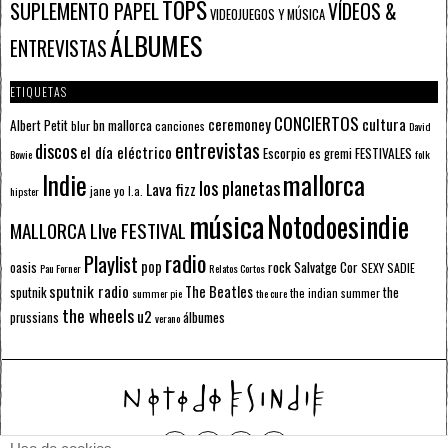
TOPS
SUPLEMENTO PAPEL
VÍDEOS &
VIDEOJUEGOS Y MÚSICA
ÁLBUMES
ENTREVISTAS
ETIQUETAS
CONCIERTOS
ceremoney
cultura
Albert Petit
bn mallorca
blur
canciones
David
entrevistas
discos
el día eléctrico
Escorpio
FESTIVALES
es gremi
Bowie
folk
mallorca
Indie
los planetas
Lava fizz
jane yo
l.a.
hipster
música
Notodoesindie
MALLORCA LIve FESTIVAL
radio
Playlist
pop
rock
Salvatge Cor
oasis
SEXY SADIE
Pau Forner
Relatos Cortos
sputnik radio
The Beatles
sputnik
the
the indian summer
summer pie
the cure
the wheels
u2
álbumes
prussians
verano