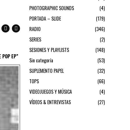
PHOTOGRAPHIC SOUNDS
4
PORTADA – SLIDE
179
RADIO
346
SERIES
2
SESIONES Y PLAYLISTS
148
E POP EP”
Sin categoría
53
SUPLEMENTO PAPEL
32
TOPS
66
VIDEOJUEGOS Y MÚSICA
4
VÍDEOS & ENTREVISTAS
27