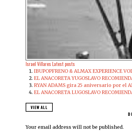
Israel Villares
Latest posts
IBUPOPFRENO & ALMAX EXPERIENCE VOL
EL ANACORETA YUGOSLAVO RECOMIENDA
RYAN ADAMS gira 25 aniversario por e
EL ANACORETA LUGOSLAVO RECOMIENDA;
VIEW ALL
D
Your email address will not be published.