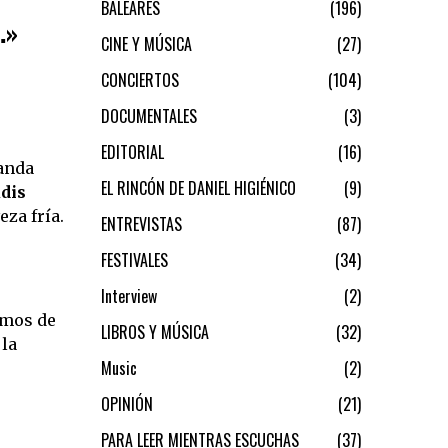
BALEARES
196
…»
CINE Y MÚSICA
27
CONCIERTOS
104
DOCUMENTALES
3
EDITORIAL
16
banda
EL RINCÓN DE DANIEL HIGIÉNICO
9
dis
za fría.
ENTREVISTAS
87
FESTIVALES
34
Interview
2
amos de
LIBROS Y MÚSICA
32
 la
Music
2
OPINIÓN
21
PARA LEER MIENTRAS ESCUCHAS
37