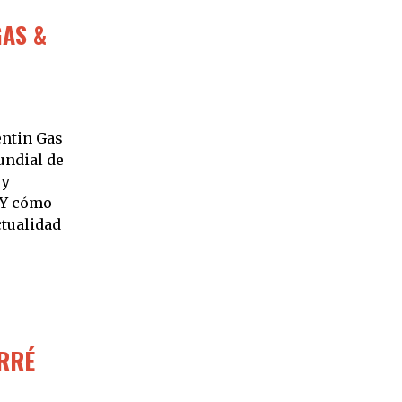
GAS &
entin Gas
undial de
 y
 Y cómo
ctualidad
ERRÉ