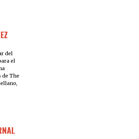
MEZ
r del
ara el
na
s de The
ellano,
RNAL