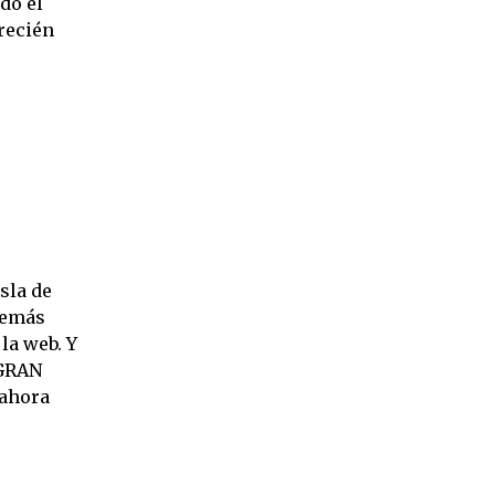
do el
 recién
sla de
demás
la web. Y
 GRAN
 ahora