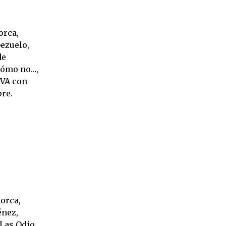
orca,
bezuelo,
de
 cómo no…,
RVA con
re.
orca,
énez,
 Las Odio.