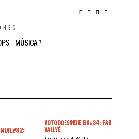
ONES
OPS
MÚSICA
NOTODOESINDIE BN#34: PAU
NDIE#82:
VALLVÉ
Programa nº 34 de