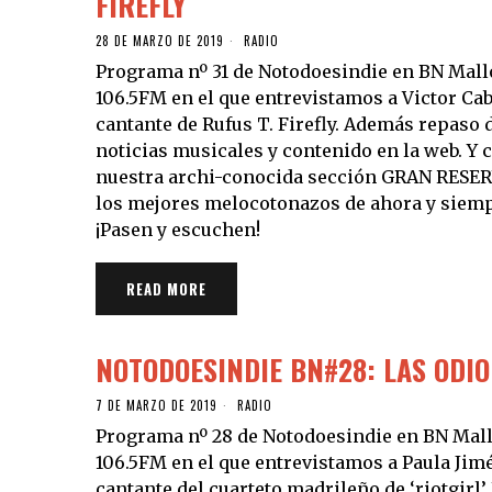
FIREFLY
28 DE MARZO DE 2019
RADIO
Programa nº 31 de Notodoesindie en BN Mall
106.5FM en el que entrevistamos a Victor Ca
cantante de Rufus T. Firefly. Además repaso 
noticias musicales y contenido en la web. Y
nuestra archi-conocida sección GRAN RESE
los mejores melocotonazos de ahora y siemp
¡Pasen y escuchen!
READ MORE
NOTODOESINDIE BN#28: LAS ODIO
7 DE MARZO DE 2019
RADIO
Programa nº 28 de Notodoesindie en BN Mall
106.5FM en el que entrevistamos a Paula Jim
cantante del cuarteto madrileño de ‘riotgirl’