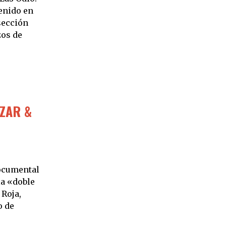
enido en
sección
os de
AZAR &
documental
la «doble
 Roja,
o de