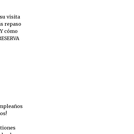
su visita
ás repaso
. Y cómo
 RESERVA
umpleaños
os!
stiones