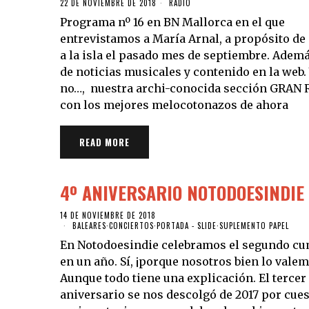
22 DE NOVIEMBRE DE 2018
RADIO
Programa nº 16 en BN Mallorca en el que
entrevistamos a María Arnal, a propósito de 
a la isla el pasado mes de septiembre. Adem
de noticias musicales y contenido en la web
no…, nuestra archi-conocida sección GRAN
con los mejores melocotonazos de ahora
READ MORE
4º ANIVERSARIO NOTODOESINDIE
14 DE NOVIEMBRE DE 2018
BALEARES
·
CONCIERTOS
·
PORTADA - SLIDE
·
SUPLEMENTO PAPEL
En Notodoesindie celebramos el segundo c
en un año. Sí, ¡porque nosotros bien lo valem
Aunque todo tiene una explicación. El tercer
aniversario se nos descolgó de 2017 por cue