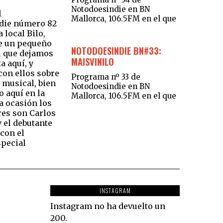
Notodoesindie en BN
l
Mallorca, 106.5FM en el que
die número 82
 local Bilo,
 un pequeño
NOTODOESINDIE BN#33:
l que dejamos
MAISVINILO
a aquí, y
on ellos sobre
Programa nº 33 de
 musical, bien
Notodoesindie en BN
o aquí en la
Mallorca, 106.5FM en el que
ta ocasión los
es son Carlos
 el debutante
 con el
special
INSTAGRAM
Instagram no ha devuelto un
200.