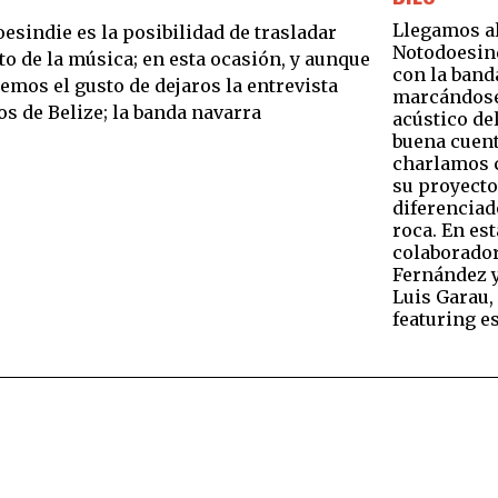
Llegamos a
sindie es la posibilidad de trasladar
Notodoesin
to de la música; en esta ocasión, y aunque
con la banda
emos el gusto de dejaros la entrevista
marcándose
s de Belize; la banda navarra
acústico de
buena cuent
charlamos c
su proyecto
diferenciad
roca. En es
colaborador
Fernández y
Luis Garau,
featuring e