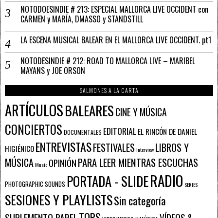
NOTODOESINDIE # 213: ESPECIAL MALLORCA LIVE OCCIDENT con
CARMEN y MARÍA, DMASSO y STANDSTILL
LA ESCENA MUSICAL BALEAR EN EL MALLORCA LIVE OCCIDENT. pt1
NOTODESINDIE # 212: ROAD TO MALLORCA LIVE – MARIBEL
MAYANS y JOE ORSON
SALMONES A LA CARTA
ARTÍCULOS
BALEARES
CINE Y MÚSICA
CONCIERTOS
EDITORIAL
EL RINCÓN DE DANIEL
DOCUMENTALES
ENTREVISTAS
FESTIVALES
LIBROS Y
HIGIÉNICO
Interview
PARA LEER MIENTRAS ESCUCHAS
MÚSICA
OPINIÓN
Music
RADIO
PORTADA - SLIDE
PHOTOGRAPHIC SOUNDS
SERIES
SESIONES Y PLAYLISTS
Sin categoría
TOPS