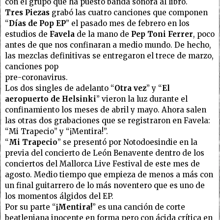
con el grupo que ha puesto banda sonora al libro.
Tres Piezas
grabó las cuatro canciones que componen
“
Días de Pop EP
” el pasado mes de febrero en los
estudios de
Favela
de la mano de
Pep Toni Ferrer
, poco
antes de que nos confinaran a medio mundo. De hecho,
las mezclas definitivas se entregaron el trece de marzo,
canciones pop
pre-coronavirus.
Los dos singles de adelanto “
Otra vez
” y “
El
aeropuerto de Helsinki
” vieron la luz durante el
confinamiento los meses de abril y mayo. Ahora salen
las otras dos grabaciones que se registraron en Favela:
“Mi Trapecio” y “¡Mentira!”.
“
Mi Trapecio
” se presentó por Notodoesindie en la
previa del concierto de León Benavente dentro de los
conciertos del Mallorca Live Festival de este mes de
agosto. Medio tiempo que empieza de menos a más con
un final guitarrero de lo más noventero que es uno de
los momentos álgidos del EP.
Por su parte “
¡Mentira!
” es una canción de corte
beatleniana inocente en forma pero con ácida crítica en