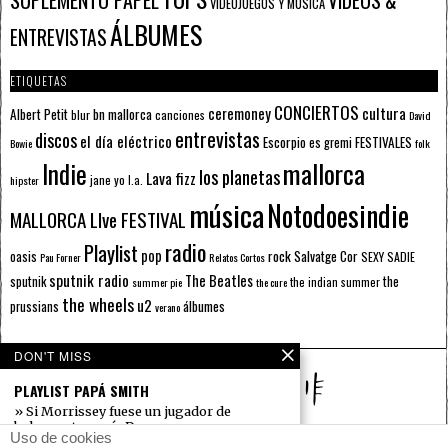
SUPLEMENTO PAPEL
VÍDEOS &
VIDEOJUEGOS Y MÚSICA
ÁLBUMES
ENTREVISTAS
ETIQUETAS
CONCIERTOS
ceremoney
cultura
Albert Petit
bn mallorca
blur
canciones
David
entrevistas
discos
el día eléctrico
Escorpio
FESTIVALES
es gremi
Bowie
folk
mallorca
Indie
los planetas
Lava fizz
jane yo
l.a.
hipster
música
Notodoesindie
MALLORCA LIve FESTIVAL
radio
Playlist
pop
rock
Salvatge Cor
oasis
SEXY SADIE
Pau Forner
Relatos Cortos
sputnik radio
The Beatles
sputnik
the
the indian summer
summer pie
the cure
the wheels
u2
álbumes
prussians
verano
DON'T MISS
PLAYLIST PAPÁ SMITH
» Si Morrissey fuese un jugador de
baloncesto, sería Drazen
Uso de cookies