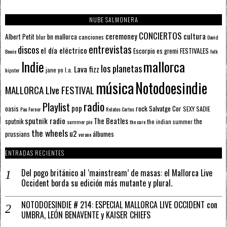
NUBE SALMONERA
CONCIERTOS
ceremoney
cultura
Albert Petit
bn mallorca
blur
canciones
David
entrevistas
discos
el día eléctrico
Escorpio
FESTIVALES
es gremi
Bowie
folk
mallorca
Indie
los planetas
Lava fizz
jane yo
l.a.
hipster
música
Notodoesindie
MALLORCA LIve FESTIVAL
radio
Playlist
pop
rock
Salvatge Cor
oasis
SEXY SADIE
Pau Forner
Relatos Cortos
sputnik radio
The Beatles
sputnik
the
the indian summer
summer pie
the cure
the wheels
u2
álbumes
prussians
verano
ENTRADAS RECIENTES
Del pogo británico al ‘mainstream’ de masas: el Mallorca Live
Occident borda su edición más mutante y plural.
NOTODOESINDIE # 214: ESPECIAL MALLORCA LIVE OCCIDENT con
UMBRA, LEÓN BENAVENTE y KAISER CHIEFS