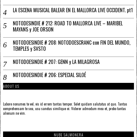
LA ESCENA MUSICAL BALEAR EN EL MALLORCA LIVE OCCIDENT. pt1
NOTODESINDIE # 212: ROAD TO MALLORCA LIVE – MARIBEL
MAYANS y JOE ORSON
NOTODOESINDIE # 208: NOTODOESCRANC con FIN DEL MUNDO,
TEMPLES y SVSTO
NOTODOESINDIE # 207: GENN y LA MILAGROSA
NOTODOESINDIE # 206: ESPECIAL SILOÉ
ABOUT US
Labore nonumes te vel, vis id errem tantas tempor. Solet quidam salutatus at quo. Tantas
comprehensam te sea, usu sanctus similique ei. Viderer admodum mea et, probo tantas
alienum ne vim.
NUBE SALMONERA