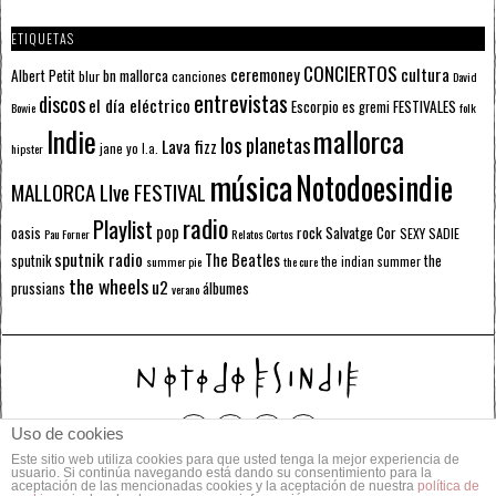
ETIQUETAS
CONCIERTOS
ceremoney
cultura
Albert Petit
bn mallorca
blur
canciones
David
entrevistas
discos
el día eléctrico
Escorpio
FESTIVALES
es gremi
Bowie
folk
mallorca
Indie
los planetas
Lava fizz
jane yo
l.a.
hipster
música
Notodoesindie
MALLORCA LIve FESTIVAL
radio
Playlist
pop
rock
Salvatge Cor
oasis
SEXY SADIE
Pau Forner
Relatos Cortos
sputnik radio
The Beatles
sputnik
the
the indian summer
summer pie
the cure
the wheels
u2
álbumes
prussians
verano
Uso de cookies
Este sitio web utiliza cookies para que usted tenga la mejor experiencia de
© 2014 Todos los derechos reservados.
usuario. Si continúa navegando está dando su consentimiento para la
aceptación de las mencionadas cookies y la aceptación de nuestra
política de