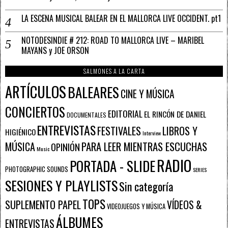
LA ESCENA MUSICAL BALEAR EN EL MALLORCA LIVE OCCIDENT. pt1
NOTODESINDIE # 212: ROAD TO MALLORCA LIVE – MARIBEL
MAYANS y JOE ORSON
SALMONES A LA CARTA
ARTÍCULOS
BALEARES
CINE Y MÚSICA
CONCIERTOS
EDITORIAL
EL RINCÓN DE DANIEL
DOCUMENTALES
ENTREVISTAS
FESTIVALES
LIBROS Y
HIGIÉNICO
Interview
PARA LEER MIENTRAS ESCUCHAS
MÚSICA
OPINIÓN
Music
RADIO
PORTADA - SLIDE
PHOTOGRAPHIC SOUNDS
SERIES
SESIONES Y PLAYLISTS
Sin categoría
TOPS
SUPLEMENTO PAPEL
VÍDEOS &
VIDEOJUEGOS Y MÚSICA
ÁLBUMES
ENTREVISTAS