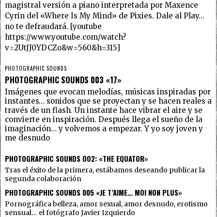
magistral versión a piano interpretada por Maxence
Cyrin del «Where Is My Mind» de Pixies. Dale al Play…
no te defraudará. [youtube
https://www.youtube.com/watch?
v=2UtJJ0YDCZo&w=560&h=315]
PHOTOGRAPHIC SOUNDS
PHOTOGRAPHIC SOUNDS 003 «17»
Imágenes que evocan melodías, músicas inspiradas por
instantes… sonidos que se proyectan y se hacen reales a
través de un flash. Un instante hace vibrar el aire y se
convierte en inspiración. Después llega el sueño de la
imaginación… y volvemos a empezar. Y yo soy joven y
me desnudo
PHOTOGRAPHIC SOUNDS OO2: «THE EQUATOR»
Tras el éxito de la primera, estábamos deseando publicar la
segunda colaboración
PHOTOGRAPHIC SOUNDS 005 «JE T’AIME… MOI NON PLUS»
Pornográfica belleza, amor sexual, amor desnudo, erotismo
sensual… el fotógrafo Javier Izquierdo