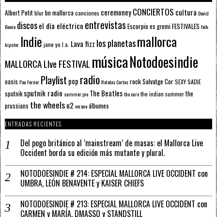
CONCIERTOS
ceremoney
cultura
Albert Petit
bn mallorca
blur
canciones
David
entrevistas
discos
el día eléctrico
Escorpio
FESTIVALES
es gremi
Bowie
folk
mallorca
Indie
los planetas
Lava fizz
jane yo
l.a.
hipster
música
Notodoesindie
MALLORCA LIve FESTIVAL
radio
Playlist
pop
rock
Salvatge Cor
oasis
SEXY SADIE
Pau Forner
Relatos Cortos
sputnik radio
The Beatles
sputnik
the
the indian summer
summer pie
the cure
the wheels
u2
álbumes
prussians
verano
ENTRADAS RECIENTES
Del pogo británico al ‘mainstream’ de masas: el Mallorca Live
Occident borda su edición más mutante y plural.
NOTODOESINDIE # 214: ESPECIAL MALLORCA LIVE OCCIDENT con
UMBRA, LEÓN BENAVENTE y KAISER CHIEFS
NOTODOESINDIE # 213: ESPECIAL MALLORCA LIVE OCCIDENT con
CARMEN y MARÍA, DMASSO y STANDSTILL