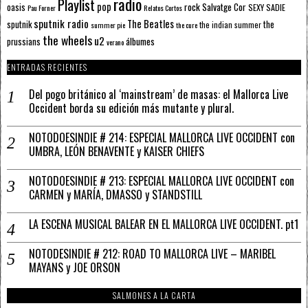
radio
Playlist
pop
rock
Salvatge Cor
oasis
SEXY SADIE
Pau Forner
Relatos Cortos
sputnik radio
The Beatles
sputnik
the
the indian summer
summer pie
the cure
the wheels
u2
álbumes
prussians
verano
ENTRADAS RECIENTES
Del pogo británico al ‘mainstream’ de masas: el Mallorca Live
Occident borda su edición más mutante y plural.
NOTODOESINDIE # 214: ESPECIAL MALLORCA LIVE OCCIDENT con
UMBRA, LEÓN BENAVENTE y KAISER CHIEFS
NOTODOESINDIE # 213: ESPECIAL MALLORCA LIVE OCCIDENT con
CARMEN y MARÍA, DMASSO y STANDSTILL
LA ESCENA MUSICAL BALEAR EN EL MALLORCA LIVE OCCIDENT. pt1
NOTODESINDIE # 212: ROAD TO MALLORCA LIVE – MARIBEL
MAYANS y JOE ORSON
SALMONES A LA CARTA