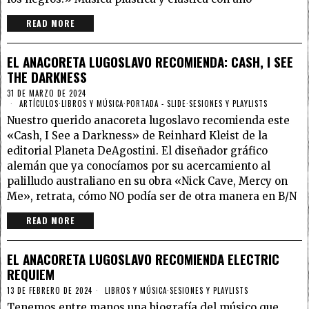
READ MORE
EL ANACORETA LUGOSLAVO RECOMIENDA: CASH, I SEE
THE DARKNESS
31 DE MARZO DE 2024
ARTÍCULOS
·
LIBROS Y MÚSICA
·
PORTADA - SLIDE
·
SESIONES Y PLAYLISTS
Nuestro querido anacoreta lugoslavo recomienda este
«Cash, I See a Darkness» de Reinhard Kleist de la
editorial Planeta DeAgostini. El diseñador gráfico
alemán que ya conocíamos por su acercamiento al
palilludo australiano en su obra «Nick Cave, Mercy on
Me», retrata, cómo NO podía ser de otra manera en B/N
READ MORE
EL ANACORETA LUGOSLAVO RECOMIENDA ELECTRIC
REQUIEM
13 DE FEBRERO DE 2024
LIBROS Y MÚSICA
·
SESIONES Y PLAYLISTS
Tenemos entre manos una biografía del músico que