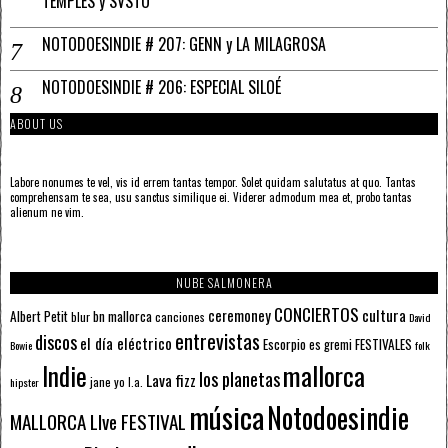
TEMPLES y SVSTO
NOTODOESINDIE # 207: GENN y LA MILAGROSA
NOTODOESINDIE # 206: ESPECIAL SILOÉ
ABOUT US
Labore nonumes te vel, vis id errem tantas tempor. Solet quidam salutatus at quo. Tantas
comprehensam te sea, usu sanctus similique ei. Viderer admodum mea et, probo tantas
alienum ne vim.
NUBE SALMONERA
CONCIERTOS
ceremoney
cultura
Albert Petit
bn mallorca
blur
canciones
David
entrevistas
discos
el día eléctrico
Escorpio
FESTIVALES
es gremi
Bowie
folk
mallorca
Indie
los planetas
Lava fizz
jane yo
l.a.
hipster
música
Notodoesindie
MALLORCA LIve FESTIVAL