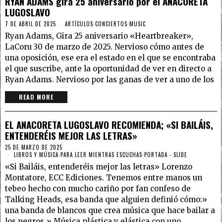
RYAN ADAMS gira 25 aniversario por el ANACORETA
LUGOSLAVO
7 DE ABRIL DE 2025
ARTÍCULOS
·
CONCIERTOS
·
MUSIC
Ryan Adams, Gira 25 aniversario «Heartbreaker»,
LaCoru 30 de marzo de 2025. Nervioso cómo antes de
una oposición, ese era el estado en el que se encontraba
el que suscribe, ante la oportunidad de ver en directo a
Ryan Adams. Nervioso por las ganas de ver a uno de los
READ MORE
EL ANACORETA LUGOSLAVO RECOMIENDA; «SI BAILÁIS,
ENTENDERÉIS MEJOR LAS LETRAS»
25 DE MARZO DE 2025
LIBROS Y MÚSICA
·
PARA LEER MIENTRAS ESCUCHAS
·
PORTADA - SLIDE
«Si Bailáis, entenderéis mejor las letras» Lorenzo
Montatore, ECC Ediciones. Tenemos entre manos un
tebeo hecho con mucho cariño por fan confeso de
Talking Heads, esa banda que alguien definió cómo:»
una banda de blancos que crea música que hace bailar a
los negros.» Música plástica y elástica con uno