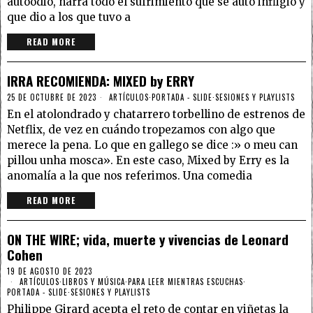
autoodio, narra todo el sufrimiento que se auto infligió y
que dio a los que tuvo a
READ MORE
IRRA RECOMIENDA: MIXED by ERRY
25 DE OCTUBRE DE 2023
ARTÍCULOS
·
PORTADA - SLIDE
·
SESIONES Y PLAYLISTS
En el atolondrado y chatarrero torbellino de estrenos de
Netflix, de vez en cuándo tropezamos con algo que
merece la pena. Lo que en gallego se dice :» o meu can
pillou unha mosca». En este caso, Mixed by Erry es la
anomalía a la que nos referimos. Una comedia
READ MORE
ON THE WIRE; vida, muerte y vivencias de Leonard
Cohen
19 DE AGOSTO DE 2023
ARTÍCULOS
·
LIBROS Y MÚSICA
·
PARA LEER MIENTRAS ESCUCHAS
·
PORTADA - SLIDE
·
SESIONES Y PLAYLISTS
Philippe Girard acepta el reto de contar en viñetas la