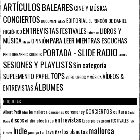
ARTÍCULOS
BALEARES
CINE Y MÚSICA
CONCIERTOS
EDITORIAL
EL RINCÓN DE DANIEL
DOCUMENTALES
ENTREVISTAS
FESTIVALES
LIBROS Y
HIGIÉNICO
Interview
PARA LEER MIENTRAS ESCUCHAS
MÚSICA
OPINIÓN
Music
RADIO
PORTADA - SLIDE
PHOTOGRAPHIC SOUNDS
SERIES
SESIONES Y PLAYLISTS
Sin categoría
TOPS
SUPLEMENTO PAPEL
VÍDEOS &
VIDEOJUEGOS Y MÚSICA
ÁLBUMES
ENTREVISTAS
ETIQUETAS
CONCIERTOS
ceremoney
cultura
Albert Petit
bn mallorca
blur
canciones
David
entrevistas
discos
el día eléctrico
Escorpio
FESTIVALES
es gremi
Bowie
folk
mallorca
Indie
los planetas
Lava fizz
jane yo
l.a.
hipster