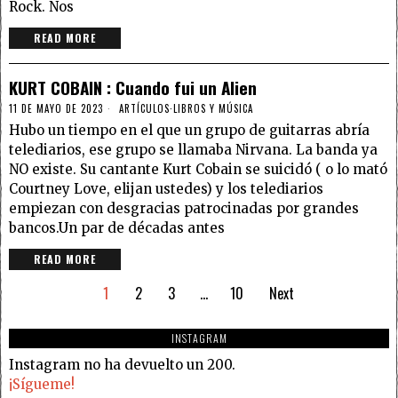
Rock. Nos
READ MORE
KURT COBAIN : Cuando fui un Alien
11 DE MAYO DE 2023
ARTÍCULOS
·
LIBROS Y MÚSICA
Hubo un tiempo en el que un grupo de guitarras abría
telediarios, ese grupo se llamaba Nirvana. La banda ya
NO existe. Su cantante Kurt Cobain se suicidó ( o lo mató
Courtney Love, elijan ustedes) y los telediarios
empiezan con desgracias patrocinadas por grandes
bancos.Un par de décadas antes
READ MORE
1
2
3
…
10
Next
INSTAGRAM
Instagram no ha devuelto un 200.
¡Sígueme!