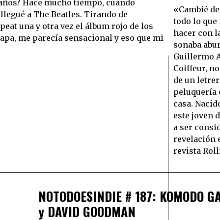
 años? Hace mucho tiempo, cuando
«Cambié de 
llegué a The Beatles. Tirando de
todo lo que
eat una y otra vez el álbum rojo de los
hacer con l
tapa, me parecía sensacional y eso que mi
sonaba abu
Guillermo 
Coiffeur, 
de un letre
peluquería 
casa. Nacid
este joven 
a ser consi
revelación 
revista Rol
NOTODOESINDIE # 187: KOMODO G
y DAVID GOODMAN