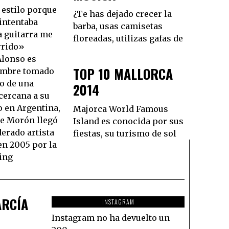
estilo porque
¿Te has dejado crecer la
 intentaba
barba, usas camisetas
a guitarra me
floreadas, utilizas gafas de
rrido»
Alonso es
TOP 10 MALLORCA
nombre tomado
ro de una
2014
cercana a su
o en Argentina,
Majorca World Famous
de Morón llegó
Island es conocida por sus
derado artista
fiestas, su turismo de sol
en 2005 por la
ling
ARCÍA
INSTAGRAM
Instagram no ha devuelto un