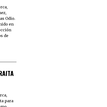
rca,
nez,
Las Odio.
nido en
ección
s de
RAITA
rca,
ta para
como