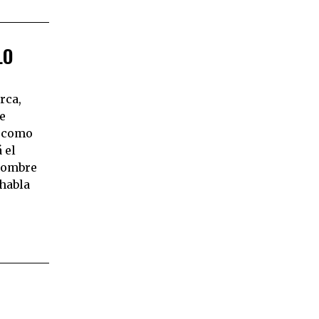
LO
rca,
e
o como
 el
 Hombre
habla