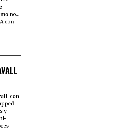
e
cómo no…,
VA con
AVALL
all, con
rapped
s y
hi-
ores