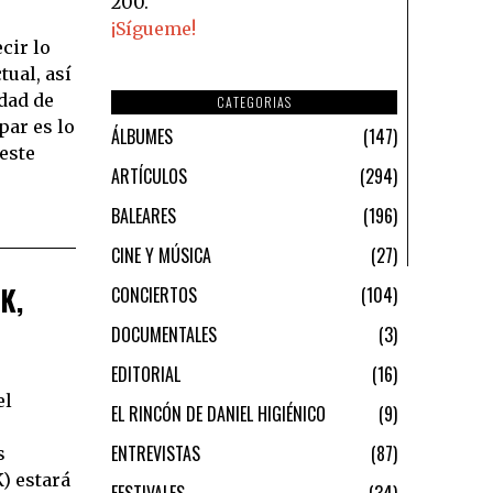
200.
¡Sígueme!
cir lo
tual, así
dad de
CATEGORIAS
par es lo
ÁLBUMES
147
este
ARTÍCULOS
294
BALEARES
196
CINE Y MÚSICA
27
K,
CONCIERTOS
104
DOCUMENTALES
3
EDITORIAL
16
el
EL RINCÓN DE DANIEL HIGIÉNICO
9
ENTREVISTAS
87
s
) estará
FESTIVALES
34