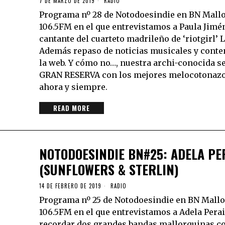
7 DE MARZO DE 2019
RADIO
Programa nº 28 de Notodoesindie en BN Mallo
106.5FM en el que entrevistamos a Paula Jimé
cantante del cuarteto madrileño de ‘riotgirl’ 
Además repaso de noticias musicales y conte
la web. Y cómo no…, nuestra archi-conocida s
GRAN RESERVA con los mejores melocotonazo
ahora y siempre.
READ MORE
NOTODOESINDIE BN#25: ADELA PE
(SUNFLOWERS & STERLIN)
14 DE FEBRERO DE 2019
RADIO
Programa nº 25 de Notodoesindie en BN Mallo
106.5FM en el que entrevistamos a Adela Perai
recordar dos grandes bandas mallorquinas 