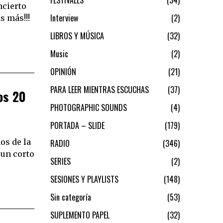
ncierto
Interview
2
s más!!!
LIBROS Y MÚSICA
32
Music
2
OPINIÓN
21
PARA LEER MIENTRAS ESCUCHAS
37
os 20
PHOTOGRAPHIC SOUNDS
4
PORTADA – SLIDE
179
os de la
RADIO
346
 un corto
SERIES
2
SESIONES Y PLAYLISTS
148
Sin categoría
53
SUPLEMENTO PAPEL
32