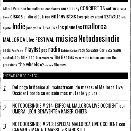
CONCIERTOS
ceremoney
cultura
Albert Petit
bn mallorca
blur
canciones
David
entrevistas
discos
el día eléctrico
Escorpio
FESTIVALES
es gremi
Bowie
folk
mallorca
Indie
los planetas
Lava fizz
jane yo
l.a.
hipster
música
Notodoesindie
MALLORCA LIve FESTIVAL
radio
Playlist
pop
rock
Salvatge Cor
oasis
SEXY SADIE
Pau Forner
Relatos Cortos
sputnik radio
The Beatles
sputnik
the
the indian summer
summer pie
the cure
the wheels
u2
álbumes
prussians
verano
ENTRADAS RECIENTES
Del pogo británico al ‘mainstream’ de masas: el Mallorca Live
Occident borda su edición más mutante y plural.
NOTODOESINDIE # 214: ESPECIAL MALLORCA LIVE OCCIDENT con
UMBRA, LEÓN BENAVENTE y KAISER CHIEFS
NOTODOESINDIE # 213: ESPECIAL MALLORCA LIVE OCCIDENT con
CARMEN y MARÍA, DMASSO y STANDSTILL