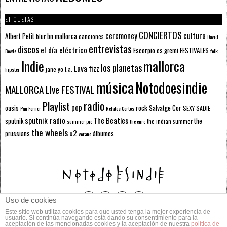
ETIQUETAS
CONCIERTOS
ceremoney
cultura
Albert Petit
bn mallorca
blur
canciones
David
entrevistas
discos
el día eléctrico
Escorpio
FESTIVALES
es gremi
Bowie
folk
mallorca
Indie
los planetas
Lava fizz
jane yo
l.a.
hipster
música
Notodoesindie
MALLORCA LIve FESTIVAL
radio
Playlist
pop
rock
Salvatge Cor
oasis
SEXY SADIE
Pau Forner
Relatos Cortos
sputnik radio
The Beatles
sputnik
the
the indian summer
summer pie
the cure
the wheels
u2
álbumes
prussians
verano
Uso de cookies
Este sitio web utiliza cookies para que usted tenga la mejor experiencia de
© 2014 Todos los derechos reservados.
usuario. Si continúa navegando está dando su consentimiento para la
aceptación de las mencionadas cookies y la aceptación de nuestra
política de