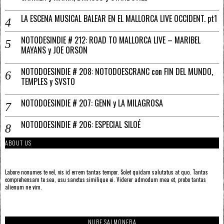
LA ESCENA MUSICAL BALEAR EN EL MALLORCA LIVE OCCIDENT. pt1
NOTODESINDIE # 212: ROAD TO MALLORCA LIVE – MARIBEL
MAYANS y JOE ORSON
NOTODOESINDIE # 208: NOTODOESCRANC con FIN DEL MUNDO,
TEMPLES y SVSTO
NOTODOESINDIE # 207: GENN y LA MILAGROSA
NOTODOESINDIE # 206: ESPECIAL SILOÉ
ABOUT US
Labore nonumes te vel, vis id errem tantas tempor. Solet quidam salutatus at quo. Tantas
comprehensam te sea, usu sanctus similique ei. Viderer admodum mea et, probo tantas
alienum ne vim.
NUBE SALMONERA