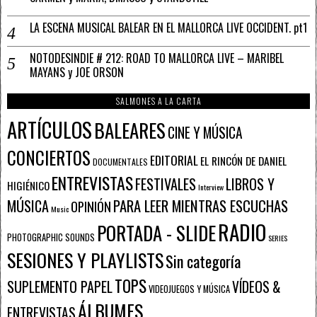
LA ESCENA MUSICAL BALEAR EN EL MALLORCA LIVE OCCIDENT. pt1
NOTODESINDIE # 212: ROAD TO MALLORCA LIVE – MARIBEL
MAYANS y JOE ORSON
SALMONES A LA CARTA
ARTÍCULOS
BALEARES
CINE Y MÚSICA
CONCIERTOS
EDITORIAL
EL RINCÓN DE DANIEL
DOCUMENTALES
ENTREVISTAS
FESTIVALES
LIBROS Y
HIGIÉNICO
Interview
PARA LEER MIENTRAS ESCUCHAS
MÚSICA
OPINIÓN
Music
RADIO
PORTADA - SLIDE
PHOTOGRAPHIC SOUNDS
SERIES
SESIONES Y PLAYLISTS
Sin categoría
TOPS
SUPLEMENTO PAPEL
VÍDEOS &
VIDEOJUEGOS Y MÚSICA
ÁLBUMES
ENTREVISTAS