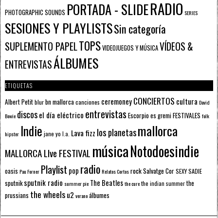
RADIO
PORTADA - SLIDE
PHOTOGRAPHIC SOUNDS
SERIES
SESIONES Y PLAYLISTS
Sin categoría
TOPS
SUPLEMENTO PAPEL
VÍDEOS &
VIDEOJUEGOS Y MÚSICA
ÁLBUMES
ENTREVISTAS
ETIQUETAS
CONCIERTOS
ceremoney
cultura
Albert Petit
bn mallorca
blur
canciones
David
entrevistas
discos
el día eléctrico
Escorpio
FESTIVALES
es gremi
Bowie
folk
mallorca
Indie
los planetas
Lava fizz
jane yo
l.a.
hipster
música
Notodoesindie
MALLORCA LIve FESTIVAL
radio
Playlist
pop
rock
Salvatge Cor
oasis
SEXY SADIE
Pau Forner
Relatos Cortos
sputnik radio
The Beatles
sputnik
the
the indian summer
summer pie
the cure
the wheels
u2
álbumes
prussians
verano