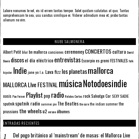
Labore nonumes te vel, vis id errem tantas tempor. Solet quidam salutatus at quo. Tantas
comprehensam te sea, usu sanctus similique ei. Viderer admodum mea et, probo tantas
alienum ne vim.
NUBE SALMONERA
CONCIERTOS
ceremoney
cultura
Albert Petit
bn mallorca
blur
canciones
David
entrevistas
discos
el día eléctrico
Escorpio
FESTIVALES
es gremi
Bowie
folk
mallorca
Indie
los planetas
Lava fizz
jane yo
l.a.
hipster
música
Notodoesindie
MALLORCA LIve FESTIVAL
radio
Playlist
pop
rock
Salvatge Cor
oasis
SEXY SADIE
Pau Forner
Relatos Cortos
sputnik radio
The Beatles
sputnik
the
the indian summer
summer pie
the cure
the wheels
u2
álbumes
prussians
verano
ENTRADAS RECIENTES
Del pogo británico al ‘mainstream’ de masas: el Mallorca Live