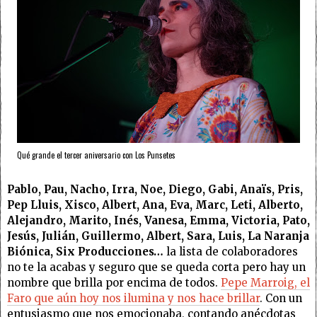
Qué grande el tercer aniversario con Los Punsetes
Pablo, Pau, Nacho, Irra, Noe, Diego, Gabi, Anaïs, Pris,
Pep Lluis, Xisco, Albert, Ana, Eva, Marc, Leti, Alberto,
Alejandro, Marito, Inés, Vanesa, Emma, Victoria, Pato,
Jesús, Julián, Guillermo, Albert, Sara, Luis, La Naranja
Biónica, Six Producciones…
la lista de colaboradores
no te la acabas y seguro que se queda corta pero hay un
nombre que brilla por encima de todos.
Pepe Marroig, el
Faro que aún hoy nos ilumina y nos hace brillar
. Con un
entusiasmo que nos emocionaba, contando anécdotas