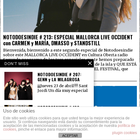
NOTODOESINDIE # 213: ESPECIAL MALLORCA LIVE OCCIDENT
con CARMEN y MARÍA, DMASSO y STANDSTILL
Bienvenida, bienvenido a este segundo especial de Notodoesindie
sobre este MALLORCA LIVE OCCIDENT en Cultura Oberta radio
Segundo programa de los tres especiales que te hemos preparado
DON'T MISS
un año más, sobre el evento cultural principal de la isla y QUE ESTÁ
ENTERAMENTE DEDICADO AL PRIMER DÍA DEL FESTIVAL, que
NOTODOESINDIE # 207:
como
GENN y LA MILAGROSA
¡¡¡Jueves 23 de abril!!! Sant
Jordi Un día muy especial
NOTODOESINDIE # 192:
Uso de cookies
ATOMIC FEST – JAUME
PONS
Este sitio web utiliza cookies para que usted tenga la mejor experiencia de
usuario. Si continúa navegando está dando su consentimiento para la
Un año más asistimos a
aceptación de las mencionadas cookies y la aceptación de nuestra
política de
uno de nuestros festivales
cookies
, pinche el enlace para mayor información.
con
plugin cookies
ACEPTAR