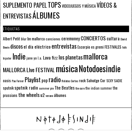
TOPS
SUPLEMENTO PAPEL
VÍDEOS &
VIDEOJUEGOS Y MÚSICA
ÁLBUMES
ENTREVISTAS
ETIQUETAS
CONCIERTOS
ceremoney
cultura
Albert Petit
bn mallorca
blur
canciones
David
entrevistas
discos
el día eléctrico
Escorpio
FESTIVALES
es gremi
Bowie
folk
mallorca
Indie
los planetas
Lava fizz
jane yo
l.a.
hipster
música
Notodoesindie
MALLORCA LIve FESTIVAL
radio
Playlist
pop
rock
Salvatge Cor
oasis
SEXY SADIE
Pau Forner
Relatos Cortos
sputnik radio
The Beatles
sputnik
the
the indian summer
summer pie
the cure
the wheels
u2
álbumes
prussians
verano