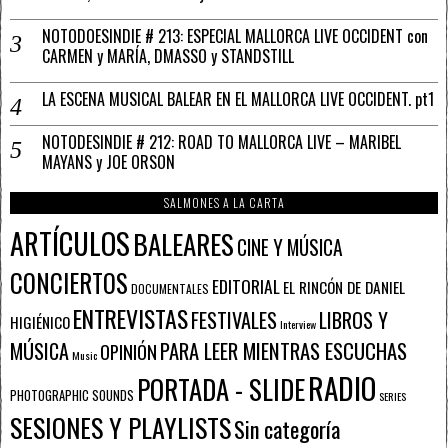
NOTODOESINDIE # 213: ESPECIAL MALLORCA LIVE OCCIDENT con
CARMEN y MARÍA, DMASSO y STANDSTILL
LA ESCENA MUSICAL BALEAR EN EL MALLORCA LIVE OCCIDENT. pt1
NOTODESINDIE # 212: ROAD TO MALLORCA LIVE – MARIBEL
MAYANS y JOE ORSON
SALMONES A LA CARTA
ARTÍCULOS
BALEARES
CINE Y MÚSICA
CONCIERTOS
EDITORIAL
EL RINCÓN DE DANIEL
DOCUMENTALES
ENTREVISTAS
FESTIVALES
LIBROS Y
HIGIÉNICO
Interview
PARA LEER MIENTRAS ESCUCHAS
MÚSICA
OPINIÓN
Music
RADIO
PORTADA - SLIDE
PHOTOGRAPHIC SOUNDS
SERIES
SESIONES Y PLAYLISTS
Sin categoría