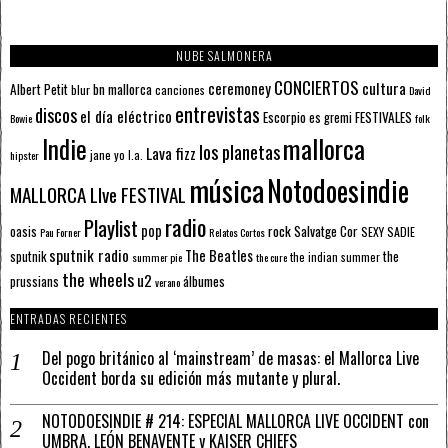
NUBE SALMONERA
CONCIERTOS
ceremoney
cultura
Albert Petit
bn mallorca
blur
canciones
David
entrevistas
discos
el día eléctrico
Escorpio
FESTIVALES
es gremi
Bowie
folk
mallorca
Indie
los planetas
Lava fizz
jane yo
l.a.
hipster
música
Notodoesindie
MALLORCA LIve FESTIVAL
radio
Playlist
pop
rock
Salvatge Cor
oasis
SEXY SADIE
Pau Forner
Relatos Cortos
sputnik radio
The Beatles
sputnik
the
the indian summer
summer pie
the cure
the wheels
u2
álbumes
prussians
verano
ENTRADAS RECIENTES
Del pogo británico al ‘mainstream’ de masas: el Mallorca Live
Occident borda su edición más mutante y plural.
NOTODOESINDIE # 214: ESPECIAL MALLORCA LIVE OCCIDENT con
UMBRA, LEÓN BENAVENTE y KAISER CHIEFS