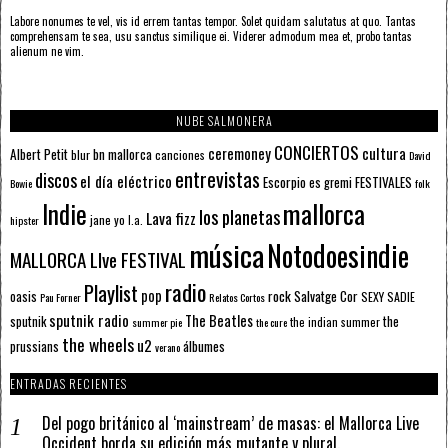
Labore nonumes te vel, vis id errem tantas tempor. Solet quidam salutatus at quo. Tantas
comprehensam te sea, usu sanctus similique ei. Viderer admodum mea et, probo tantas
alienum ne vim.
NUBE SALMONERA
CONCIERTOS
ceremoney
cultura
Albert Petit
bn mallorca
blur
canciones
David
entrevistas
discos
el día eléctrico
Escorpio
FESTIVALES
es gremi
Bowie
folk
mallorca
Indie
los planetas
Lava fizz
jane yo
l.a.
hipster
música
Notodoesindie
MALLORCA LIve FESTIVAL
radio
Playlist
pop
rock
Salvatge Cor
oasis
SEXY SADIE
Pau Forner
Relatos Cortos
sputnik radio
The Beatles
sputnik
the
the indian summer
summer pie
the cure
the wheels
u2
álbumes
prussians
verano
ENTRADAS RECIENTES
Del pogo británico al ‘mainstream’ de masas: el Mallorca Live
Occident borda su edición más mutante y plural.