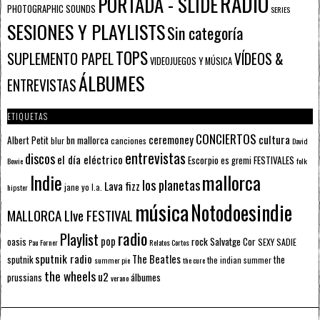
RADIO
PORTADA - SLIDE
PHOTOGRAPHIC SOUNDS
SERIES
SESIONES Y PLAYLISTS
Sin categoría
TOPS
SUPLEMENTO PAPEL
VÍDEOS &
VIDEOJUEGOS Y MÚSICA
ÁLBUMES
ENTREVISTAS
ETIQUETAS
CONCIERTOS
ceremoney
cultura
Albert Petit
bn mallorca
blur
canciones
David
entrevistas
discos
el día eléctrico
Escorpio
FESTIVALES
es gremi
Bowie
folk
mallorca
Indie
los planetas
Lava fizz
jane yo
l.a.
hipster
música
Notodoesindie
MALLORCA LIve FESTIVAL
radio
Playlist
pop
rock
Salvatge Cor
oasis
SEXY SADIE
Pau Forner
Relatos Cortos
sputnik radio
The Beatles
sputnik
the
the indian summer
summer pie
the cure
the wheels
u2
álbumes
prussians
verano