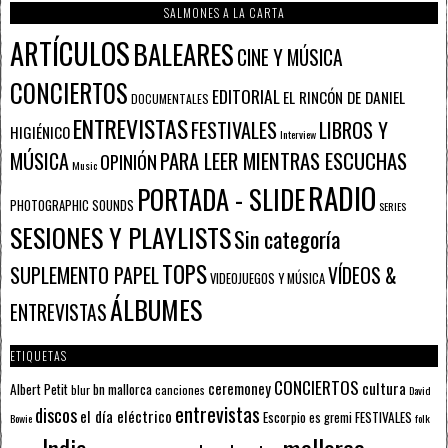
SALMONES A LA CARTA
ARTÍCULOS
BALEARES
CINE Y MÚSICA
CONCIERTOS
EDITORIAL
EL RINCÓN DE DANIEL
DOCUMENTALES
ENTREVISTAS
FESTIVALES
LIBROS Y
HIGIÉNICO
Interview
PARA LEER MIENTRAS ESCUCHAS
MÚSICA
OPINIÓN
Music
RADIO
PORTADA - SLIDE
PHOTOGRAPHIC SOUNDS
SERIES
SESIONES Y PLAYLISTS
Sin categoría
TOPS
SUPLEMENTO PAPEL
VÍDEOS &
VIDEOJUEGOS Y MÚSICA
ÁLBUMES
ENTREVISTAS
ETIQUETAS
CONCIERTOS
ceremoney
cultura
Albert Petit
bn mallorca
blur
canciones
David
entrevistas
discos
el día eléctrico
Escorpio
FESTIVALES
es gremi
Bowie
folk