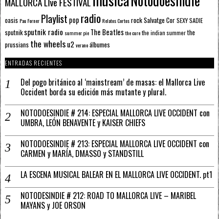
Notodoesindie
MALLORCA LIve FESTIVAL
radio
Playlist
pop
rock
Salvatge Cor
oasis
SEXY SADIE
Pau Forner
Relatos Cortos
sputnik radio
The Beatles
sputnik
the
the indian summer
summer pie
the cure
the wheels
u2
álbumes
prussians
verano
ENTRADAS RECIENTES
Del pogo británico al ‘mainstream’ de masas: el Mallorca Live
Occident borda su edición más mutante y plural.
NOTODOESINDIE # 214: ESPECIAL MALLORCA LIVE OCCIDENT con
UMBRA, LEÓN BENAVENTE y KAISER CHIEFS
NOTODOESINDIE # 213: ESPECIAL MALLORCA LIVE OCCIDENT con
CARMEN y MARÍA, DMASSO y STANDSTILL
LA ESCENA MUSICAL BALEAR EN EL MALLORCA LIVE OCCIDENT. pt1
NOTODESINDIE # 212: ROAD TO MALLORCA LIVE – MARIBEL
MAYANS y JOE ORSON