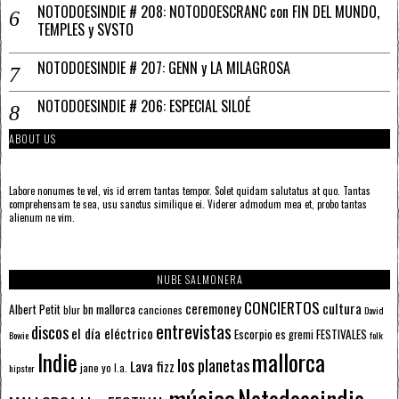
NOTODOESINDIE # 208: NOTODOESCRANC con FIN DEL MUNDO,
TEMPLES y SVSTO
NOTODOESINDIE # 207: GENN y LA MILAGROSA
NOTODOESINDIE # 206: ESPECIAL SILOÉ
ABOUT US
Labore nonumes te vel, vis id errem tantas tempor. Solet quidam salutatus at quo. Tantas
comprehensam te sea, usu sanctus similique ei. Viderer admodum mea et, probo tantas
alienum ne vim.
NUBE SALMONERA
CONCIERTOS
ceremoney
cultura
Albert Petit
bn mallorca
blur
canciones
David
entrevistas
discos
el día eléctrico
Escorpio
FESTIVALES
es gremi
Bowie
folk
mallorca
Indie
los planetas
Lava fizz
jane yo
l.a.
hipster
música