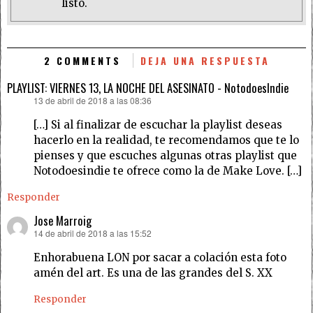
listo.
2 COMMENTS
DEJA UNA RESPUESTA
PLAYLIST: VIERNES 13, LA NOCHE DEL ASESINATO - NotodoesIndie
13 de abril de 2018 a las 08:36
dice:
[…] Si al finalizar de escuchar la playlist deseas
hacerlo en la realidad, te recomendamos que te lo
pienses y que escuches algunas otras playlist que
Notodoesindie te ofrece como la de Make Love. […]
Responder
Jose Marroig
14 de abril de 2018 a las 15:52
dice:
Enhorabuena LON por sacar a colación esta foto
amén del art. Es una de las grandes del S. XX
Responder