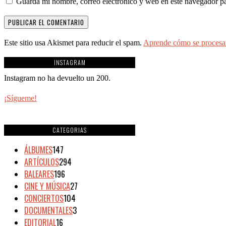
Guarda mi nombre, correo electrónico y web en este navegador p
Este sitio usa Akismet para reducir el spam.
Aprende cómo se procesan
INSTAGRAM
Instagram no ha devuelto un 200.
¡Sígueme!
CATEGORIAS
ÁLBUMES
147
ARTÍCULOS
294
BALEARES
196
CINE Y MÚSICA
27
CONCIERTOS
104
DOCUMENTALES
3
EDITORIAL
16