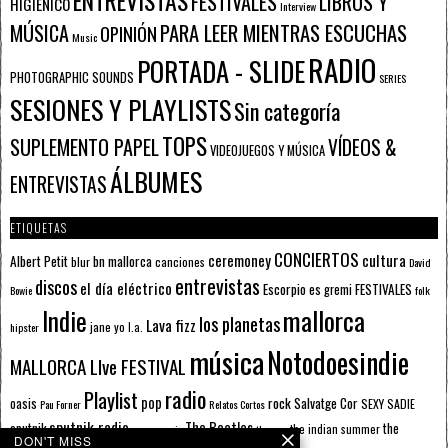
FESTIVALES
LIBROS Y
HIGIÉNICO
Interview
PARA LEER MIENTRAS ESCUCHAS
MÚSICA
OPINIÓN
Music
RADIO
PORTADA - SLIDE
PHOTOGRAPHIC SOUNDS
SERIES
SESIONES Y PLAYLISTS
Sin categoría
TOPS
SUPLEMENTO PAPEL
VÍDEOS &
VIDEOJUEGOS Y MÚSICA
ÁLBUMES
ENTREVISTAS
ETIQUETAS
CONCIERTOS
ceremoney
cultura
Albert Petit
bn mallorca
blur
canciones
David
entrevistas
discos
el día eléctrico
Escorpio
FESTIVALES
es gremi
Bowie
folk
mallorca
Indie
los planetas
Lava fizz
jane yo
l.a.
hipster
música
Notodoesindie
MALLORCA LIve FESTIVAL
radio
Playlist
pop
rock
Salvatge Cor
oasis
SEXY SADIE
Pau Forner
Relatos Cortos
sputnik radio
The Beatles
sputnik
the
the indian summer
summer pie
the cure
DON'T MISS