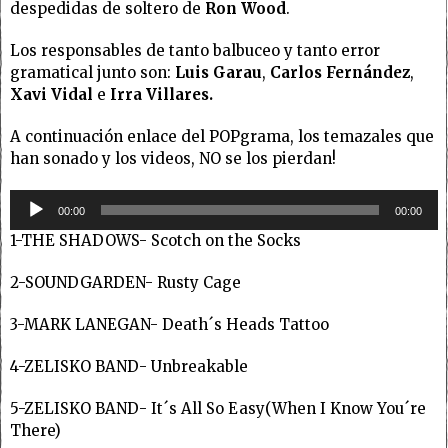
despedidas de soltero de
Ron Wood
.
Los responsables de tanto balbuceo y tanto error
gramatical junto son:
Luis Garau
,
Carlos Fernández
,
Xavi
Vidal
e
Irra Villares.
A continuación enlace del POPgrama, los temazales que
han sonado y los videos, NO se los pierdan!
Reproductor
00:00
00:00
de
1-THE SHADOWS- Scotch on the Socks
audio
2-SOUNDGARDEN- Rusty Cage
3-MARK LANEGAN- Death´s Heads Tattoo
4-ZELISKO BAND- Unbreakable
5-ZELISKO BAND- It´s All So Easy(When I Know You´re
There)