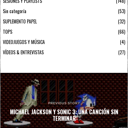
SESIONES Y PLAYLISTS
148
Sin categoría
53
SUPLEMENTO PAPEL
32
TOPS
66
VIDEOJUEGOS Y MÚSICA
4
VÍDEOS & ENTREVISTAS
27
PREVIOUS STORY
MICHAEL JACKSON Y SONIC 3: UNA CANCIÓN SIN
TERMINAR