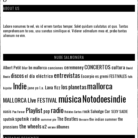
ABOUT US
Labore nonumes te vel, vis id errem tantas tempor. Solet quidam salutatus at quo. Tantas
comprehensam te sea, usu sanctus similique ei. Viderer admodum mea et, probo tantas
alienum ne vim.
NUBE SALMONERA
CONCIERTOS
ceremoney
cultura
Albert Petit
bn mallorca
blur
canciones
David
entrevistas
discos
el día eléctrico
Escorpio
FESTIVALES
es gremi
Bowie
folk
mallorca
Indie
los planetas
Lava fizz
jane yo
l.a.
hipster
música
Notodoesindie
MALLORCA LIve FESTIVAL
radio
Playlist
pop
rock
Salvatge Cor
oasis
SEXY SADIE
Pau Forner
Relatos Cortos
sputnik radio
The Beatles
sputnik
the
the indian summer
summer pie
the cure
the wheels
u2
álbumes
prussians
verano