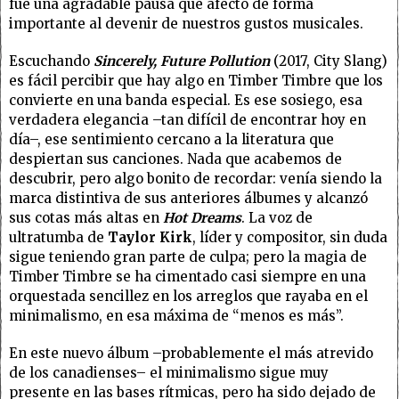
fue una agradable pausa que afectó de forma
importante al devenir de nuestros gustos musicales.
Escuchando
Sincerely, Future Pollution
(2017, City Slang)
es fácil percibir que hay algo en Timber Timbre que los
convierte en una banda especial. Es ese sosiego, esa
verdadera elegancia –tan difícil de encontrar hoy en
día–, ese sentimiento cercano a la literatura que
despiertan sus canciones. Nada que acabemos de
descubrir, pero algo bonito de recordar: venía siendo la
marca distintiva de sus anteriores álbumes y alcanzó
sus cotas más altas en
Hot Dreams
. La voz de
ultratumba de
Taylor Kirk
, líder y compositor, sin duda
sigue teniendo gran parte de culpa; pero la magia de
Timber Timbre se ha cimentado casi siempre en una
orquestada sencillez en los arreglos que rayaba en el
minimalismo, en esa máxima de “menos es más”.
En este nuevo álbum –probablemente el más atrevido
de los canadienses– el minimalismo sigue muy
presente en las bases rítmicas, pero ha sido dejado de