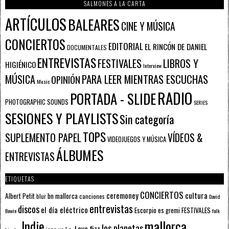
SALMONES A LA CARTA
ARTÍCULOS
BALEARES
CINE Y MÚSICA
CONCIERTOS
EDITORIAL
EL RINCÓN DE DANIEL
DOCUMENTALES
ENTREVISTAS
FESTIVALES
LIBROS Y
HIGIÉNICO
Interview
PARA LEER MIENTRAS ESCUCHAS
MÚSICA
OPINIÓN
Music
RADIO
PORTADA - SLIDE
PHOTOGRAPHIC SOUNDS
SERIES
SESIONES Y PLAYLISTS
Sin categoría
TOPS
SUPLEMENTO PAPEL
VÍDEOS &
VIDEOJUEGOS Y MÚSICA
ÁLBUMES
ENTREVISTAS
ETIQUETAS
CONCIERTOS
ceremoney
cultura
Albert Petit
bn mallorca
blur
canciones
David
entrevistas
discos
el día eléctrico
Escorpio
FESTIVALES
es gremi
Bowie
folk
mallorca
Indie
los planetas
Lava fizz