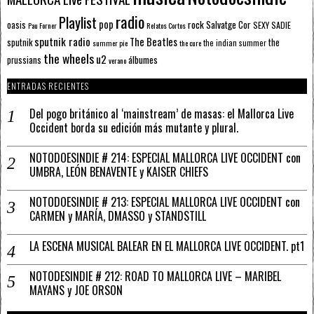
radio
Playlist
pop
rock
Salvatge Cor
oasis
SEXY SADIE
Pau Forner
Relatos Cortos
sputnik radio
The Beatles
sputnik
the
the indian summer
summer pie
the cure
the wheels
u2
álbumes
prussians
verano
ENTRADAS RECIENTES
Del pogo británico al ‘mainstream’ de masas: el Mallorca Live
Occident borda su edición más mutante y plural.
NOTODOESINDIE # 214: ESPECIAL MALLORCA LIVE OCCIDENT con
UMBRA, LEÓN BENAVENTE y KAISER CHIEFS
NOTODOESINDIE # 213: ESPECIAL MALLORCA LIVE OCCIDENT con
CARMEN y MARÍA, DMASSO y STANDSTILL
LA ESCENA MUSICAL BALEAR EN EL MALLORCA LIVE OCCIDENT. pt1
NOTODESINDIE # 212: ROAD TO MALLORCA LIVE – MARIBEL
MAYANS y JOE ORSON