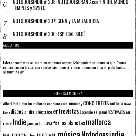
NOTODOESINDIE # 208: NOTODOESCRANC con FIN DEL MUNDO,
TEMPLES y SVSTO
NOTODOESINDIE # 207: GENN y LA MILAGROSA
NOTODOESINDIE # 206: ESPECIAL SILOÉ
ABOUT US
Labore nonumes te vel, vis id errem tantas tempor. Solet quidam salutatus at quo. Tantas
comprehensam te sea, usu sanctus similique ei. Viderer admodum mea et, probo tantas
alienum ne vim.
NUBE SALMONERA
CONCIERTOS
ceremoney
cultura
Albert Petit
bn mallorca
blur
canciones
David
entrevistas
discos
el día eléctrico
Escorpio
FESTIVALES
es gremi
Bowie
folk
mallorca
Indie
los planetas
Lava fizz
jane yo
l.a.
hipster
música
Notodoesindie
MALLORCA LIve FESTIVAL