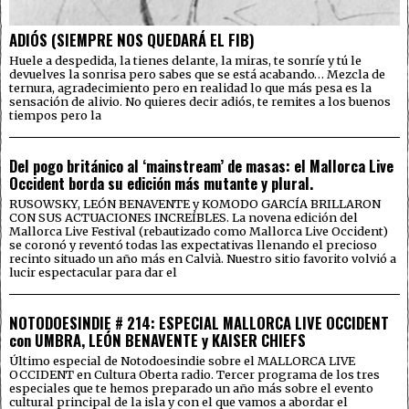
ADIÓS (SIEMPRE NOS QUEDARÁ EL FIB)
Huele a despedida, la tienes delante, la miras, te sonríe y tú le
devuelves la sonrisa pero sabes que se está acabando… Mezcla de
ternura, agradecimiento pero en realidad lo que más pesa es la
sensación de alivio. No quieres decir adiós, te remites a los buenos
tiempos pero la
Del pogo británico al ‘mainstream’ de masas: el Mallorca Live
Occident borda su edición más mutante y plural.
RUSOWSKY, LEÓN BENAVENTE y KOMODO GARCÍA BRILLARON
CON SUS ACTUACIONES INCREÍBLES. La novena edición del
Mallorca Live Festival (rebautizado como Mallorca Live Occident)
se coronó y reventó todas las expectativas llenando el precioso
recinto situado un año más en Calvià. Nuestro sitio favorito volvió a
lucir espectacular para dar el
NOTODOESINDIE # 214: ESPECIAL MALLORCA LIVE OCCIDENT
con UMBRA, LEÓN BENAVENTE y KAISER CHIEFS
Último especial de Notodoesindie sobre el MALLORCA LIVE
OCCIDENT en Cultura Oberta radio. Tercer programa de los tres
especiales que te hemos preparado un año más sobre el evento
cultural principal de la isla y con el que vamos a abordar el