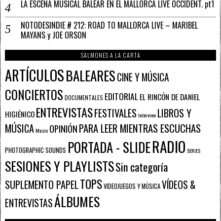
LA ESCENA MUSICAL BALEAR EN EL MALLORCA LIVE OCCIDENT. pt1
NOTODESINDIE # 212: ROAD TO MALLORCA LIVE – MARIBEL
MAYANS y JOE ORSON
SALMONES A LA CARTA
ARTÍCULOS
BALEARES
CINE Y MÚSICA
CONCIERTOS
EDITORIAL
EL RINCÓN DE DANIEL
DOCUMENTALES
ENTREVISTAS
FESTIVALES
LIBROS Y
HIGIÉNICO
Interview
PARA LEER MIENTRAS ESCUCHAS
MÚSICA
OPINIÓN
Music
RADIO
PORTADA - SLIDE
PHOTOGRAPHIC SOUNDS
SERIES
SESIONES Y PLAYLISTS
Sin categoría
TOPS
SUPLEMENTO PAPEL
VÍDEOS &
VIDEOJUEGOS Y MÚSICA
ÁLBUMES
ENTREVISTAS