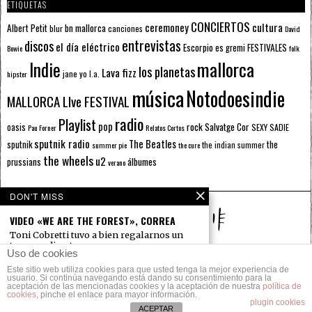
ETIQUETAS
CONCIERTOS
ceremoney
cultura
Albert Petit
bn mallorca
blur
canciones
David
entrevistas
discos
el día eléctrico
Escorpio
FESTIVALES
es gremi
Bowie
folk
mallorca
Indie
los planetas
Lava fizz
jane yo
l.a.
hipster
música
Notodoesindie
MALLORCA LIve FESTIVAL
radio
Playlist
pop
rock
Salvatge Cor
oasis
SEXY SADIE
Pau Forner
Relatos Cortos
sputnik radio
The Beatles
sputnik
the
the indian summer
summer pie
the cure
the wheels
u2
álbumes
prussians
verano
DON'T MISS
VIDEO «WE ARE THE FOREST», CORREA
Toni Cobretti tuvo a bien regalarnos un
tema en directo
Uso de cookies
ACÚSTICO DE SWEET POO SMELL: (LOVE ON
Este sitio web utiliza cookies para que usted tenga la mejor experiencia de
© 2014 Todos los derechos reservados.
A WEDNESDAY NIGHT)
usuario. Si continúa navegando está dando su consentimiento para la
aceptación de las mencionadas cookies y la aceptación de nuestra
política de
Segundo tema en acústico con el que
cookies
, pinche el enlace para mayor información.
POLÍTICA DE PRIVACIDAD
CONTACTO
Sweet Poo Smell
plugin cookies
ACEPTAR