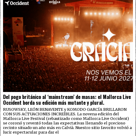
Del pogo británico al ‘mainstream’ de masas: el Mallorca Live
Occident borda su edición más mutante y plural.
RUSOWSKY, LEÓN BENAVENTE y KOMODO GARCÍA BRILLARON
CON SUS ACTUACIONES INCREÍBLES. La novena edición del
Mallorca Live Festival (rebautizado como Mallorca Live Occident)
se coronó y reventó todas las expectativas llenando el precioso
recinto situado un año más en Calvià. Nuestro sitio favorito volvió a
lucir espectacular para dar el