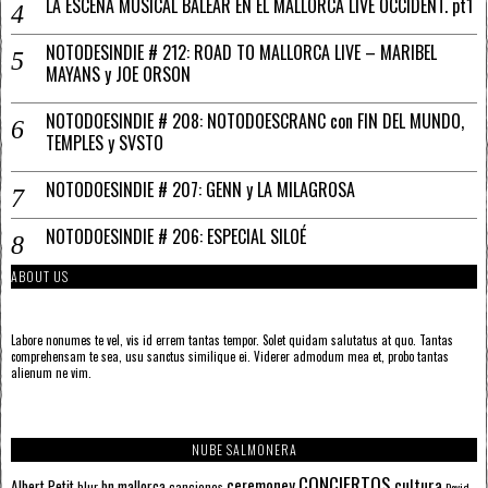
LA ESCENA MUSICAL BALEAR EN EL MALLORCA LIVE OCCIDENT. pt1
NOTODESINDIE # 212: ROAD TO MALLORCA LIVE – MARIBEL
MAYANS y JOE ORSON
NOTODOESINDIE # 208: NOTODOESCRANC con FIN DEL MUNDO,
TEMPLES y SVSTO
NOTODOESINDIE # 207: GENN y LA MILAGROSA
NOTODOESINDIE # 206: ESPECIAL SILOÉ
ABOUT US
Labore nonumes te vel, vis id errem tantas tempor. Solet quidam salutatus at quo. Tantas
comprehensam te sea, usu sanctus similique ei. Viderer admodum mea et, probo tantas
alienum ne vim.
NUBE SALMONERA
CONCIERTOS
ceremoney
cultura
Albert Petit
bn mallorca
blur
canciones
David