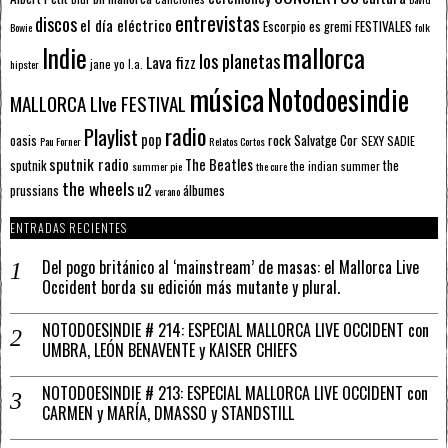
entrevistas
discos
el día eléctrico
Escorpio
FESTIVALES
es gremi
Bowie
folk
mallorca
Indie
los planetas
Lava fizz
jane yo
l.a.
hipster
música
Notodoesindie
MALLORCA LIve FESTIVAL
radio
Playlist
pop
rock
Salvatge Cor
oasis
SEXY SADIE
Pau Forner
Relatos Cortos
sputnik radio
The Beatles
sputnik
the
the indian summer
summer pie
the cure
the wheels
u2
álbumes
prussians
verano
ENTRADAS RECIENTES
Del pogo británico al ‘mainstream’ de masas: el Mallorca Live
Occident borda su edición más mutante y plural.
NOTODOESINDIE # 214: ESPECIAL MALLORCA LIVE OCCIDENT con
UMBRA, LEÓN BENAVENTE y KAISER CHIEFS
NOTODOESINDIE # 213: ESPECIAL MALLORCA LIVE OCCIDENT con
CARMEN y MARÍA, DMASSO y STANDSTILL