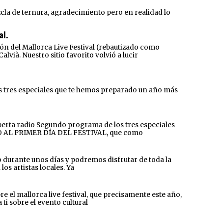
ezcla de ternura, agradecimiento pero en realidad lo
al.
l Mallorca Live Festival (rebautizado como
vià. Nuestro sitio favorito volvió a lucir
 tres especiales que te hemos preparado un año más
rta radio Segundo programa de los tres especiales
ADO AL PRIMER DÍA DEL FESTIVAL, que como
rante unos días y podremos disfrutar de toda la
os artistas locales. Ya
l mallorca live festival, que precisamente este año,
i sobre el evento cultural