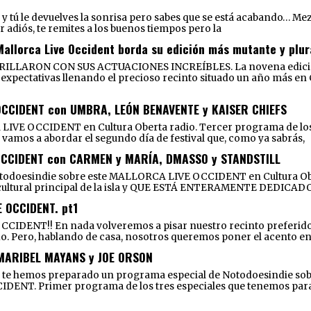
íe y tú le devuelves la sonrisa pero sabes que se está acabando… M
r adiós, te remites a los buenos tiempos pero la
Mallorca Live Occident borda su edición más mutante y plur
RON CON SUS ACTUACIONES INCREÍBLES. La novena edición de
expectativas llenando el precioso recinto situado un año más en Cal
OCCIDENT con UMBRA, LEÓN BENAVENTE y KAISER CHIEFS
 LIVE OCCIDENT en Cultura Oberta radio. Tercer programa de los
que vamos a abordar el segundo día de festival que, como ya sabrás,
OCCIDENT con CARMEN y MARÍA, DMASSO y STANDSTILL
Notodoesindie sobre este MALLORCA LIVE OCCIDENT en Cultura Obe
o cultural principal de la isla y QUE ESTÁ ENTERAMENTE DEDIC
 OCCIDENT. pt1
ENT!! En nada volveremos a pisar nuestro recinto preferido du
do. Pero, hablando de casa, nosotros queremos poner el acento en l
 MARIBEL MAYANS y JOE ORSON
e hemos preparado un programa especial de Notodoesindie sobre e
IDENT. Primer programa de los tres especiales que tenemos para t