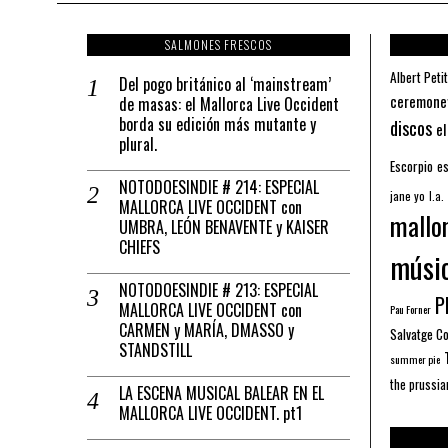
SALMONES FRESCOS
Albert Petit
Del pogo británico al ‘mainstream’
ceremone
de masas: el Mallorca Live Occident
borda su edición más mutante y
discos
el
plural.
Escorpio
es
NOTODOESINDIE # 214: ESPECIAL
jane yo
l.a.
MALLORCA LIVE OCCIDENT con
mallo
UMBRA, LEÓN BENAVENTE y KAISER
CHIEFS
músi
NOTODOESINDIE # 213: ESPECIAL
Pl
MALLORCA LIVE OCCIDENT con
Pau Forner
CARMEN y MARÍA, DMASSO y
Salvatge C
STANDSTILL
summer pie
the prussia
LA ESCENA MUSICAL BALEAR EN EL
MALLORCA LIVE OCCIDENT. pt1