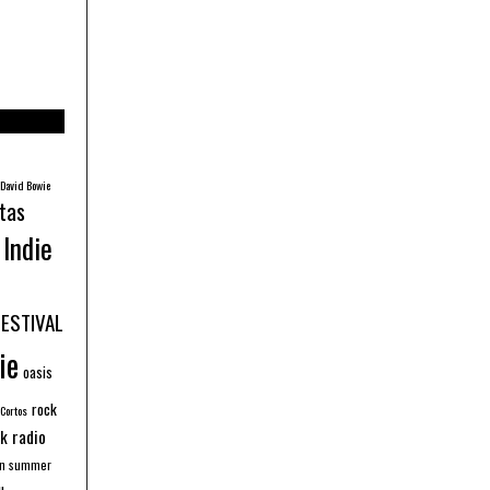
David Bowie
tas
Indie
FESTIVAL
ie
oasis
rock
 Cortos
k radio
an summer