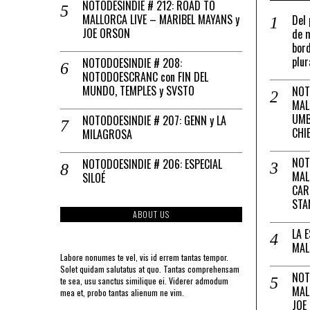
NOTODESINDIE # 212: ROAD TO
MALLORCA LIVE – MARIBEL MAYANS y
Del 
JOE ORSON
de m
bord
plur
NOTODOESINDIE # 208:
NOTODOESCRANC con FIN DEL
MUNDO, TEMPLES y SVSTO
NOT
MAL
UMB
NOTODOESINDIE # 207: GENN y LA
CHI
MILAGROSA
NOT
NOTODOESINDIE # 206: ESPECIAL
MAL
SILOÉ
CAR
STA
ABOUT US
LA 
MAL
Labore nonumes te vel, vis id errem tantas tempor.
Solet quidam salutatus at quo. Tantas comprehensam
NOT
te sea, usu sanctus similique ei. Viderer admodum
MAL
mea et, probo tantas alienum ne vim.
JOE