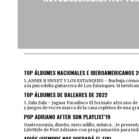
TOP ÁLBUMES NACIONALES E IBEROAMERICANOS 2
1. ANNIE B SWEET Y LOS ESTANQUES – Burbuja cómoda y 
a la psicodelia guitarrera de Los Estanques. Si tuviér
TOP ÁLBUMES DE BALEARES DE 2022
1. Zulu Zulu – Jaguar Paradisco El formato africano d
y juegos de voces marca de la casa repletos de una gr
POP ADRIANO AFTER SUN PLAYLIST’19
Gastronomía, diseño, mercadillo, música… te presentam
LifeStyle de Port Adriano con programación para toda l
ADIÓS (SIEMPRE NOS QUEDARÁ EL FIB)