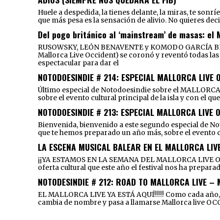
Huele a despedida, la tienes delante, la miras, te sonr
que más pesa es la sensación de alivio. No quieres deci
Del pogo británico al ‘mainstream’ de masas: el 
RUSOWSKY, LEÓN BENAVENTE y KOMODO GARCÍA BRILLA
Mallorca Live Occident) se coronó y reventó todas las 
espectacular para dar el
NOTODOESINDIE # 214: ESPECIAL MALLORCA LIVE 
Último especial de Notodoesindie sobre el MALLORCA
sobre el evento cultural principal de la isla y con el 
NOTODOESINDIE # 213: ESPECIAL MALLORCA LIVE 
Bienvenida, bienvenido a este segundo especial de 
que te hemos preparado un año más, sobre el event
LA ESCENA MUSICAL BALEAR EN EL MALLORCA LIVE
¡¡YA ESTAMOS EN LA SEMANA DEL MALLORCA LIVE OCCID
oferta cultural que este año el festival nos ha prepara
NOTODESINDIE # 212: ROAD TO MALLORCA LIVE –
EL MALLORCA LIVE YA ESTÁ AQUÍ!!!!! Como cada año, t
cambia de nombre y pasa a llamarse Mallorca live OCC