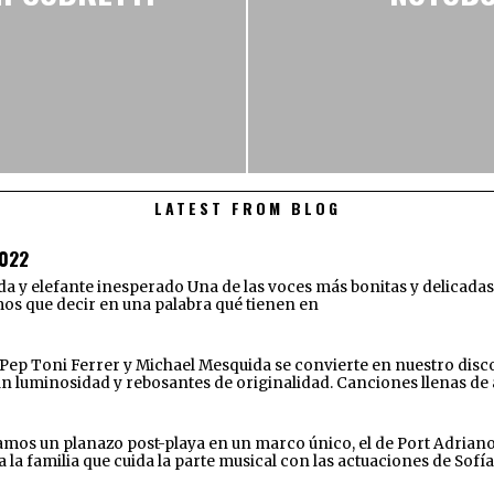
LATEST FROM BLOG
022
elefante inesperado Una de las voces más bonitas y delicadas de
amos que decir en una palabra qué tienen en
e Pep Toni Ferrer y Michael Mesquida se convierte en nuestro disco
an luminosidad y rebosantes de originalidad. Canciones llenas de
os un planazo post-playa en un marco único, el de Port Adriano. D
a familia que cuida la parte musical con las actuaciones de Sofía