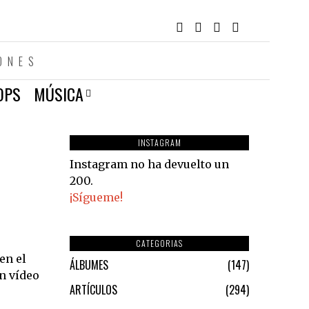
ONES
OPS
MÚSICA
INSTAGRAM
Instagram no ha devuelto un
200.
¡Sígueme!
CATEGORIAS
 en el
ÁLBUMES
147
n vídeo
ARTÍCULOS
294