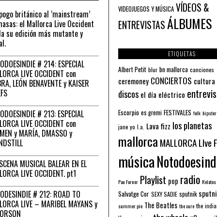
VÍDEOS &
VIDEOJUEGOS Y MÚSICA
pogo británico al ‘mainstream’
ÁLBUMES
asas: el Mallorca Live Occident
ENTREVISTAS
a su edición más mutante y
al.
ETIQUETAS
ODOESINDIE # 214: ESPECIAL
Albert Petit
bn mallorca
blur
canciones
LORCA LIVE OCCIDENT con
CONCIERTOS
ceremoney
cultura
RA, LEÓN BENAVENTE y KAISER
entrevis
EFS
discos
el día eléctrico
Escorpio
FESTIVALES
ODOESINDIE # 213: ESPECIAL
es gremi
folk
hipster
LORCA LIVE OCCIDENT con
los planetas
Lava fizz
jane yo
l.a.
MEN y MARÍA, DMASSO y
mallorca
MALLORCA LIve 
NDSTILL
música
Notodoesind
ESCENA MUSICAL BALEAR EN EL
LORCA LIVE OCCIDENT. pt1
radio
Playlist
pop
Pau Forner
Relatos
sputni
ODESINDIE # 212: ROAD TO
Salvatge Cor
sputnik
SEXY SADIE
LORCA LIVE – MARIBEL MAYANS y
The Beatles
the indi
summer pie
the cure
 ORSON