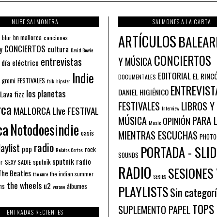
NUBE SALMONERA
SALMONES A LA CARTA
ARTÍCULOS
BALEAR
bn mallorca
blur
canciones
CONCIERTOS
y
cultura
David Bowie
CONCIERTOS
entrevistas
Y MÚSICA
 día eléctrico
Indie
EDITORIAL
EL RINC
DOCUMENTALES
FESTIVALES
 gremi
folk
hipster
ENTREVIST
los planetas
DANIEL HIGIÉNICO
Lava fizz
FESTIVALES
LIBROS Y
rca
MALLORCA LIve FESTIVAL
Interview
PARA 
MÚSICA
OPINIÓN
ca
Music
Notodoesindie
MIENTRAS ESCUCHAS
oasis
PHOTO
radio
aylist
PORTADA - SLID
pop
rock
Relatos Cortos
SOUNDS
sputnik radio
or
sputnik
SEXY SADIE
RADIO
SESIONES 
The Beatles
the indian summer
the cure
SERIES
the wheels
u2
álbumes
ns
PLAYLISTS
verano
Sin categor
TOPS
SUPLEMENTO PAPEL
ENTRADAS RECIENTES