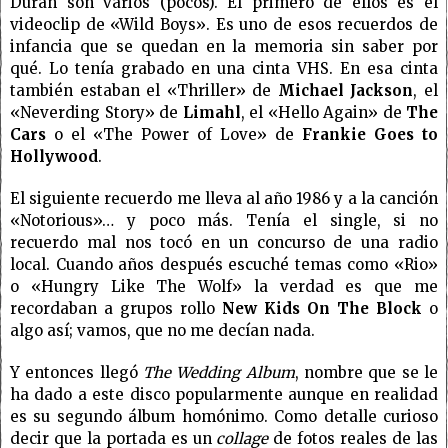
Duran son varios (pocos). El primero de ellos es el
videoclip de «Wild Boys». Es uno de esos recuerdos de
infancia que se quedan en la memoria sin saber por
qué. Lo tenía grabado en una cinta VHS. En esa cinta
también estaban el «Thriller» de
Michael Jackson
, el
«Neverding Story» de
Limahl
, el «Hello Again» de
The
Cars
o el «The Power of Love» de
Frankie Goes to
Hollywood
.
El siguiente recuerdo me lleva al año 1986 y a la canción
«Notorious»… y poco más. Tenía el single, si no
recuerdo mal nos tocó en un concurso de una radio
local. Cuando años después escuché temas como «Rio»
o «Hungry Like The Wolf» la verdad es que me
recordaban a grupos rollo
New Kids On The Block
o
algo así; vamos, que no me decían nada.
Y entonces llegó
The Wedding Album
, nombre que se le
ha dado a este disco popularmente aunque en realidad
es su segundo álbum homónimo. Como detalle curioso
decir que la portada es un
collage
de fotos reales de las