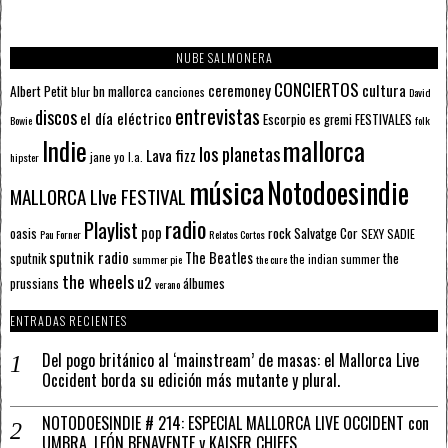
NUBE SALMONERA
CONCIERTOS
ceremoney
cultura
Albert Petit
bn mallorca
blur
canciones
David
entrevistas
discos
el día eléctrico
Escorpio
FESTIVALES
es gremi
Bowie
folk
mallorca
Indie
los planetas
Lava fizz
jane yo
l.a.
hipster
música
Notodoesindie
MALLORCA LIve FESTIVAL
radio
Playlist
pop
rock
Salvatge Cor
oasis
SEXY SADIE
Pau Forner
Relatos Cortos
sputnik radio
The Beatles
sputnik
the
the indian summer
summer pie
the cure
the wheels
u2
álbumes
prussians
verano
ENTRADAS RECIENTES
Del pogo británico al ‘mainstream’ de masas: el Mallorca Live
Occident borda su edición más mutante y plural.
NOTODOESINDIE # 214: ESPECIAL MALLORCA LIVE OCCIDENT con
UMBRA, LEÓN BENAVENTE y KAISER CHIEFS