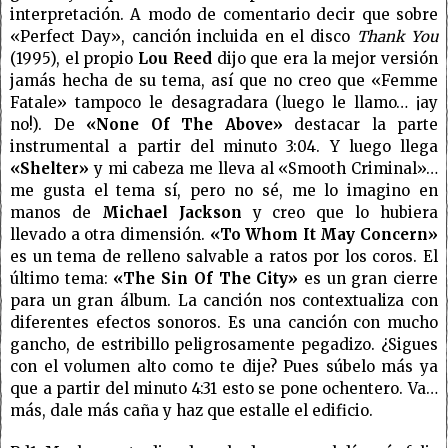
interpretación. A modo de comentario decir que sobre
«Perfect Day», canción incluida en el disco
Thank You
(1995), el propio
Lou Reed
dijo que era la mejor versión
jamás hecha de su tema, así que no creo que «Femme
Fatale» tampoco le desagradara (luego le llamo… ¡ay
no!). De
«None Of The Above»
destacar la parte
instrumental a partir del minuto 3:04. Y luego llega
«Shelter»
y mi cabeza me lleva al «Smooth Criminal»…
me gusta el tema sí, pero no sé, me lo imagino en
manos de
Michael Jackson
y creo que lo hubiera
llevado a otra dimensión.
«To Whom It May Concern»
es un tema de relleno salvable a ratos por los coros. El
último tema:
«The Sin Of The City»
es un gran cierre
para un gran álbum. La canción nos contextualiza con
diferentes efectos sonoros. Es una canción con mucho
gancho, de estribillo peligrosamente pegadizo. ¿Sigues
con el volumen alto como te dije? Pues súbelo más ya
que a partir del minuto 4:31 esto se pone ochentero. Va…
más, dale más caña y haz que estalle el edificio.