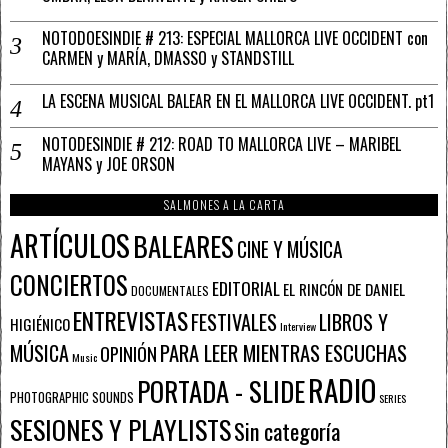
NOTODOESINDIE # 213: ESPECIAL MALLORCA LIVE OCCIDENT con
CARMEN y MARÍA, DMASSO y STANDSTILL
LA ESCENA MUSICAL BALEAR EN EL MALLORCA LIVE OCCIDENT. pt1
NOTODESINDIE # 212: ROAD TO MALLORCA LIVE – MARIBEL
MAYANS y JOE ORSON
SALMONES A LA CARTA
ARTÍCULOS
BALEARES
CINE Y MÚSICA
CONCIERTOS
EDITORIAL
EL RINCÓN DE DANIEL
DOCUMENTALES
ENTREVISTAS
FESTIVALES
LIBROS Y
HIGIÉNICO
Interview
PARA LEER MIENTRAS ESCUCHAS
MÚSICA
OPINIÓN
Music
RADIO
PORTADA - SLIDE
PHOTOGRAPHIC SOUNDS
SERIES
SESIONES Y PLAYLISTS
Sin categoría