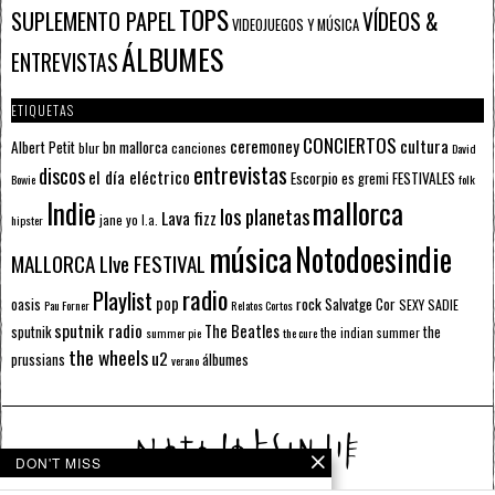
TOPS
SUPLEMENTO PAPEL
VÍDEOS &
VIDEOJUEGOS Y MÚSICA
ÁLBUMES
ENTREVISTAS
ETIQUETAS
CONCIERTOS
ceremoney
cultura
Albert Petit
bn mallorca
blur
canciones
David
entrevistas
discos
el día eléctrico
Escorpio
FESTIVALES
es gremi
Bowie
folk
mallorca
Indie
los planetas
Lava fizz
jane yo
l.a.
hipster
música
Notodoesindie
MALLORCA LIve FESTIVAL
radio
Playlist
pop
rock
Salvatge Cor
oasis
SEXY SADIE
Pau Forner
Relatos Cortos
sputnik radio
The Beatles
sputnik
the
the indian summer
summer pie
the cure
the wheels
u2
álbumes
prussians
verano
DON'T MISS