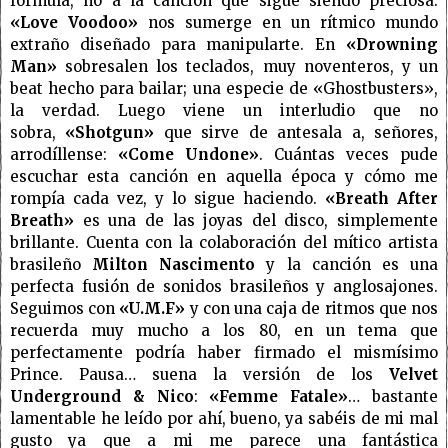
fórmula, no a la canción que sigue siendo preciosa.
«Love Voodoo»
nos sumerge en un rítmico mundo
extraño diseñado para manipularte. En
«Drowning
Man»
sobresalen los teclados, muy noventeros, y un
beat hecho para bailar; una especie de «Ghostbusters»,
la verdad. Luego viene un interludio que no
sobra,
«Shotgun»
que sirve de antesala a, señores,
arrodíllense:
«Come Undone»
. Cuántas veces pude
escuchar esta canción en aquella época y cómo me
rompía cada vez, y lo sigue haciendo.
«Breath After
Breath»
es una de las joyas del disco, simplemente
brillante. Cuenta con la colaboración del mítico artista
brasileño
Milton Nascimento
y la canción es una
perfecta fusión de sonidos brasileños y anglosajones.
Seguimos con
«U.M.F»
y con una caja de ritmos que nos
recuerda muy mucho a los 80, en un tema que
perfectamente podría haber firmado el mismísimo
Prince. Pausa… suena la versión de los
Velvet
Underground & Nico
:
«Femme Fatale»
… bastante
lamentable he leído por ahí, bueno, ya sabéis de mi mal
gusto ya que a mi me parece una fantástica