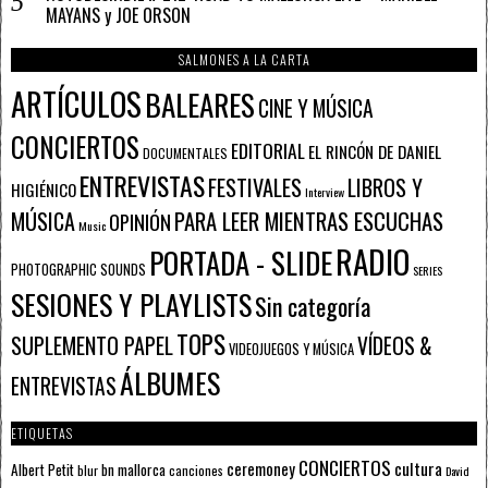
MAYANS y JOE ORSON
SALMONES A LA CARTA
ARTÍCULOS
BALEARES
CINE Y MÚSICA
CONCIERTOS
EDITORIAL
EL RINCÓN DE DANIEL
DOCUMENTALES
ENTREVISTAS
FESTIVALES
LIBROS Y
HIGIÉNICO
Interview
PARA LEER MIENTRAS ESCUCHAS
MÚSICA
OPINIÓN
Music
RADIO
PORTADA - SLIDE
PHOTOGRAPHIC SOUNDS
SERIES
SESIONES Y PLAYLISTS
Sin categoría
TOPS
SUPLEMENTO PAPEL
VÍDEOS &
VIDEOJUEGOS Y MÚSICA
ÁLBUMES
ENTREVISTAS
ETIQUETAS
CONCIERTOS
ceremoney
cultura
Albert Petit
bn mallorca
blur
canciones
David