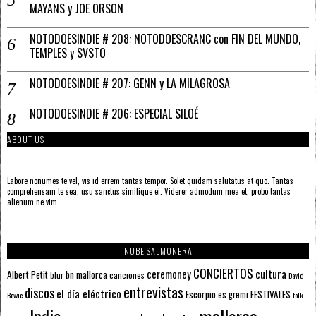
MAYANS y JOE ORSON
NOTODOESINDIE # 208: NOTODOESCRANC con FIN DEL MUNDO,
TEMPLES y SVSTO
NOTODOESINDIE # 207: GENN y LA MILAGROSA
NOTODOESINDIE # 206: ESPECIAL SILOÉ
ABOUT US
Labore nonumes te vel, vis id errem tantas tempor. Solet quidam salutatus at quo. Tantas
comprehensam te sea, usu sanctus similique ei. Viderer admodum mea et, probo tantas
alienum ne vim.
NUBE SALMONERA
CONCIERTOS
ceremoney
cultura
Albert Petit
bn mallorca
blur
canciones
David
entrevistas
discos
el día eléctrico
Escorpio
FESTIVALES
es gremi
Bowie
folk