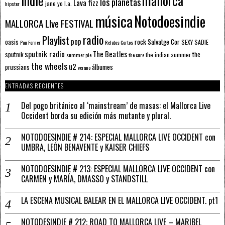
mallorca
Indie
los planetas
Lava fizz
jane yo
l.a.
hipster
música
Notodoesindie
MALLORCA LIve FESTIVAL
radio
Playlist
pop
rock
Salvatge Cor
oasis
SEXY SADIE
Pau Forner
Relatos Cortos
sputnik radio
The Beatles
sputnik
the
the indian summer
summer pie
the cure
the wheels
u2
álbumes
prussians
verano
ENTRADAS RECIENTES
Del pogo británico al ‘mainstream’ de masas: el Mallorca Live
Occident borda su edición más mutante y plural.
NOTODOESINDIE # 214: ESPECIAL MALLORCA LIVE OCCIDENT con
UMBRA, LEÓN BENAVENTE y KAISER CHIEFS
NOTODOESINDIE # 213: ESPECIAL MALLORCA LIVE OCCIDENT con
CARMEN y MARÍA, DMASSO y STANDSTILL
LA ESCENA MUSICAL BALEAR EN EL MALLORCA LIVE OCCIDENT. pt1
NOTODESINDIE # 212: ROAD TO MALLORCA LIVE – MARIBEL