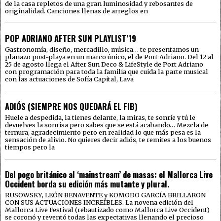
de la casa repletos de una gran luminosidad y rebosantes de
originalidad. Canciones llenas de arreglos en
POP ADRIANO AFTER SUN PLAYLIST’19
Gastronomía, diseño, mercadillo, música… te presentamos un
planazo post-playa en un marco único, el de Port Adriano. Del 12 al
25 de agosto llega el After Sun Deco & LifeStyle de Port Adriano
con programación para toda la familia que cuida la parte musical
con las actuaciones de Sofía Capital, Lava
ADIÓS (SIEMPRE NOS QUEDARÁ EL FIB)
Huele a despedida, la tienes delante, la miras, te sonríe y tú le
devuelves la sonrisa pero sabes que se está acabando… Mezcla de
ternura, agradecimiento pero en realidad lo que más pesa es la
sensación de alivio. No quieres decir adiós, te remites a los buenos
tiempos pero la
Del pogo británico al ‘mainstream’ de masas: el Mallorca Live
Occident borda su edición más mutante y plural.
RUSOWSKY, LEÓN BENAVENTE y KOMODO GARCÍA BRILLARON
CON SUS ACTUACIONES INCREÍBLES. La novena edición del
Mallorca Live Festival (rebautizado como Mallorca Live Occident)
se coronó y reventó todas las expectativas llenando el precioso