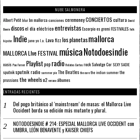
NUBE SALMONERA
CONCIERTOS
ceremoney
cultura
Albert Petit
bn mallorca
blur
canciones
David
entrevistas
discos
el día eléctrico
Escorpio
FESTIVALES
es gremi
Bowie
folk
mallorca
Indie
los planetas
Lava fizz
jane yo
l.a.
hipster
música
Notodoesindie
MALLORCA LIve FESTIVAL
radio
Playlist
pop
rock
Salvatge Cor
oasis
SEXY SADIE
Pau Forner
Relatos Cortos
sputnik radio
The Beatles
sputnik
the
the indian summer
summer pie
the cure
the wheels
u2
álbumes
prussians
verano
ENTRADAS RECIENTES
Del pogo británico al ‘mainstream’ de masas: el Mallorca Live
Occident borda su edición más mutante y plural.
NOTODOESINDIE # 214: ESPECIAL MALLORCA LIVE OCCIDENT con
UMBRA, LEÓN BENAVENTE y KAISER CHIEFS