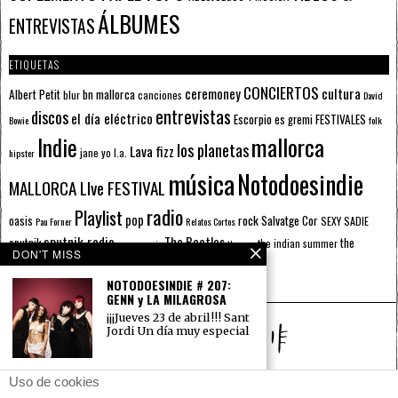
ÁLBUMES
ENTREVISTAS
ETIQUETAS
CONCIERTOS
ceremoney
cultura
Albert Petit
bn mallorca
blur
canciones
David
entrevistas
discos
el día eléctrico
Escorpio
FESTIVALES
es gremi
Bowie
folk
mallorca
Indie
los planetas
Lava fizz
jane yo
l.a.
hipster
música
Notodoesindie
MALLORCA LIve FESTIVAL
radio
Playlist
pop
rock
Salvatge Cor
oasis
SEXY SADIE
Pau Forner
Relatos Cortos
sputnik radio
The Beatles
sputnik
the
the indian summer
summer pie
the cure
DON'T MISS
the wheels
u2
álbumes
prussians
verano
NOTODOESINDIE # 207:
GENN y LA MILAGROSA
¡¡¡Jueves 23 de abril!!! Sant
Jordi Un día muy especial
NOTODOESINDIE # 191: 11
Uso de cookies
ANIVERSARIO NOTODO –