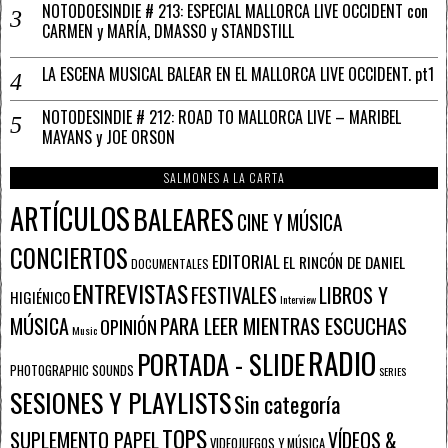
NOTODOESINDIE # 213: ESPECIAL MALLORCA LIVE OCCIDENT con
CARMEN y MARÍA, DMASSO y STANDSTILL
LA ESCENA MUSICAL BALEAR EN EL MALLORCA LIVE OCCIDENT. pt1
NOTODESINDIE # 212: ROAD TO MALLORCA LIVE – MARIBEL
MAYANS y JOE ORSON
SALMONES A LA CARTA
ARTÍCULOS
BALEARES
CINE Y MÚSICA
CONCIERTOS
EDITORIAL
EL RINCÓN DE DANIEL
DOCUMENTALES
ENTREVISTAS
FESTIVALES
LIBROS Y
HIGIÉNICO
Interview
PARA LEER MIENTRAS ESCUCHAS
MÚSICA
OPINIÓN
Music
RADIO
PORTADA - SLIDE
PHOTOGRAPHIC SOUNDS
SERIES
SESIONES Y PLAYLISTS
Sin categoría
TOPS
SUPLEMENTO PAPEL
VÍDEOS &
VIDEOJUEGOS Y MÚSICA