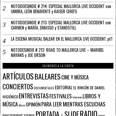
NOTODOESINDIE # 214: ESPECIAL MALLORCA LIVE OCCIDENT con
UMBRA, LEÓN BENAVENTE y KAISER CHIEFS
NOTODOESINDIE # 213: ESPECIAL MALLORCA LIVE OCCIDENT con
CARMEN y MARÍA, DMASSO y STANDSTILL
LA ESCENA MUSICAL BALEAR EN EL MALLORCA LIVE OCCIDENT. pt1
NOTODESINDIE # 212: ROAD TO MALLORCA LIVE – MARIBEL
MAYANS y JOE ORSON
SALMONES A LA CARTA
ARTÍCULOS
BALEARES
CINE Y MÚSICA
CONCIERTOS
EDITORIAL
EL RINCÓN DE DANIEL
DOCUMENTALES
ENTREVISTAS
FESTIVALES
LIBROS Y
HIGIÉNICO
Interview
PARA LEER MIENTRAS ESCUCHAS
MÚSICA
OPINIÓN
Music
RADIO
PORTADA - SLIDE
PHOTOGRAPHIC SOUNDS
SERIES