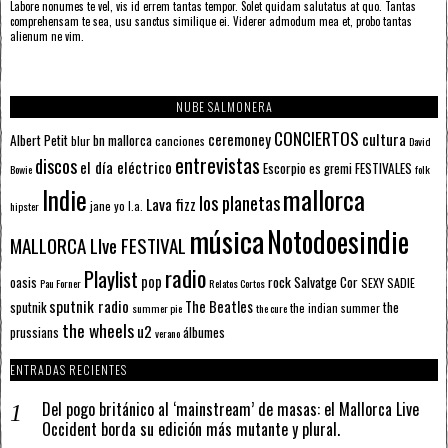
Labore nonumes te vel, vis id errem tantas tempor. Solet quidam salutatus at quo. Tantas
comprehensam te sea, usu sanctus similique ei. Viderer admodum mea et, probo tantas
alienum ne vim.
NUBE SALMONERA
CONCIERTOS
ceremoney
cultura
Albert Petit
bn mallorca
blur
canciones
David
entrevistas
discos
el día eléctrico
Escorpio
FESTIVALES
es gremi
Bowie
folk
mallorca
Indie
los planetas
Lava fizz
jane yo
l.a.
hipster
música
Notodoesindie
MALLORCA LIve FESTIVAL
radio
Playlist
pop
rock
Salvatge Cor
oasis
SEXY SADIE
Pau Forner
Relatos Cortos
sputnik radio
The Beatles
sputnik
the
the indian summer
summer pie
the cure
the wheels
u2
álbumes
prussians
verano
ENTRADAS RECIENTES
Del pogo británico al ‘mainstream’ de masas: el Mallorca Live
Occident borda su edición más mutante y plural.