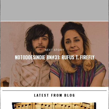
NEXT STORY
NOTODOESINDIE BN#31: RUFUS T. FIREFLY
LATEST FROM BLOG