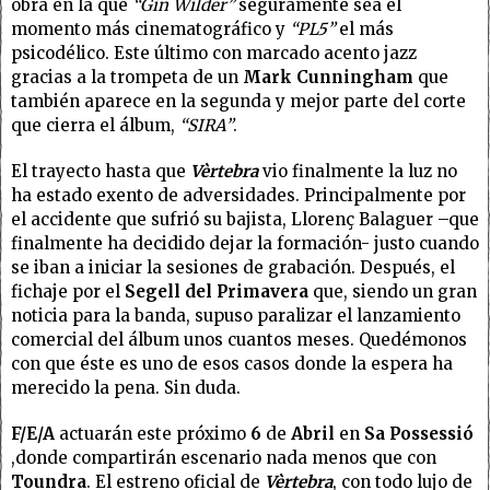
obra en la que
“Gin Wilder”
seguramente sea el
momento más cinematográfico y
“PL5”
el más
psicodélico. Este último con marcado acento jazz
gracias a la trompeta de un
Mark Cunningham
que
también aparece en la segunda y mejor parte del corte
que cierra el álbum,
“SIRA”
.
El trayecto hasta que
Vèrtebra
vio finalmente la luz no
ha estado exento de adversidades. Principalmente por
el accidente que sufrió su bajista, Llorenç Balaguer –que
finalmente ha decidido dejar la formación- justo cuando
se iban a iniciar la sesiones de grabación. Después, el
fichaje por el
Segell del Primavera
que, siendo un gran
noticia para la banda, supuso paralizar el lanzamiento
comercial del álbum unos cuantos meses. Quedémonos
con que éste es uno de esos casos donde la espera ha
merecido la pena. Sin duda.
F/E/A
actuarán este próximo
6
de
Abril
en
Sa Possessió
,donde compartirán escenario nada menos que con
Toundra
. El estreno oficial de
Vèrtebra
, con todo lujo de