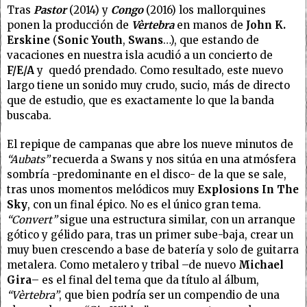
Tras
Pastor
(2014) y
Congo
(2016) los mallorquines
ponen la producción de
Vèrtebra
en manos de
John K.
Erskine
(
Sonic Youth
,
Swans
…), que estando de
vacaciones en nuestra isla acudió a un concierto de
F/E/A
y quedó prendado. Como resultado, este nuevo
largo tiene un sonido muy crudo, sucio, más de directo
que de estudio, que es exactamente lo que la banda
buscaba.
El repique de campanas que abre los nueve minutos de
“Aubats”
recuerda a Swans y nos sitúa en una atmósfera
sombría -predominante en el disco- de la que se sale,
tras unos momentos melódicos muy
Explosions In The
Sky
, con un final épico. No es el único gran tema.
“Convert”
sigue una estructura similar, con un arranque
gótico y gélido para, tras un primer sube-baja, crear un
muy buen crescendo a base de batería y solo de guitarra
metalera. Como metalero y tribal –de nuevo
Michael
Gira
– es el final del tema que da título al álbum,
“Vèrtebra”
, que bien podría ser un compendio de una