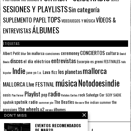
SESIONES Y PLAYLISTS
Sin categoría
TOPS
SUPLEMENTO PAPEL
VÍDEOS &
VIDEOJUEGOS Y MÚSICA
ÁLBUMES
ENTREVISTAS
ETIQUETAS
CONCIERTOS
ceremoney
cultura
Albert Petit
bn mallorca
blur
canciones
David
entrevistas
discos
el día eléctrico
Escorpio
FESTIVALES
es gremi
Bowie
folk
mallorca
Indie
los planetas
Lava fizz
jane yo
l.a.
hipster
música
Notodoesindie
MALLORCA LIve FESTIVAL
radio
Playlist
pop
rock
Salvatge Cor
oasis
SEXY SADIE
Pau Forner
Relatos Cortos
sputnik radio
The Beatles
sputnik
the
the indian summer
summer pie
the cure
the wheels
u2
álbumes
prussians
verano
DON'T MISS
EVENTOS RECOMENDADOS
DE MARZO