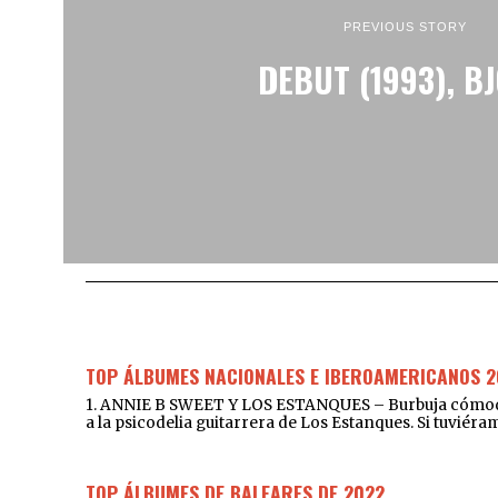
PREVIOUS STORY
DEBUT (1993), B
TOP ÁLBUMES NACIONALES E IBEROAMERICANOS 2
1. ANNIE B SWEET Y LOS ESTANQUES – Burbuja cómoda y 
a la psicodelia guitarrera de Los Estanques. Si tuviér
TOP ÁLBUMES DE BALEARES DE 2022