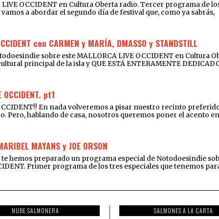
 LIVE OCCIDENT en Cultura Oberta radio. Tercer programa de los
que vamos a abordar el segundo día de festival que, como ya sabrás,
OCCIDENT con CARMEN y MARÍA, DMASSO y STANDSTILL
Notodoesindie sobre este MALLORCA LIVE OCCIDENT en Cultura Obe
o cultural principal de la isla y QUE ESTÁ ENTERAMENTE DEDIC
 OCCIDENT. pt1
ENT!! En nada volveremos a pisar nuestro recinto preferido du
do. Pero, hablando de casa, nosotros queremos poner el acento en l
 MARIBEL MAYANS y JOE ORSON
e hemos preparado un programa especial de Notodoesindie sobre e
IDENT. Primer programa de los tres especiales que tenemos para t
NUBE SALMONERA
SALMONES A LA CARTA