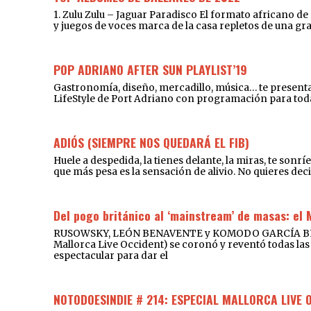
1. Zulu Zulu – Jaguar Paradisco El formato africano d
y juegos de voces marca de la casa repletos de una gr
POP ADRIANO AFTER SUN PLAYLIST’19
Gastronomía, diseño, mercadillo, música… te presentam
LifeStyle de Port Adriano con programación para toda l
ADIÓS (SIEMPRE NOS QUEDARÁ EL FIB)
Huele a despedida, la tienes delante, la miras, te sonr
que más pesa es la sensación de alivio. No quieres deci
Del pogo británico al ‘mainstream’ de masas: el 
RUSOWSKY, LEÓN BENAVENTE y KOMODO GARCÍA BRILLA
Mallorca Live Occident) se coronó y reventó todas las 
espectacular para dar el
NOTODOESINDIE # 214: ESPECIAL MALLORCA LIVE 