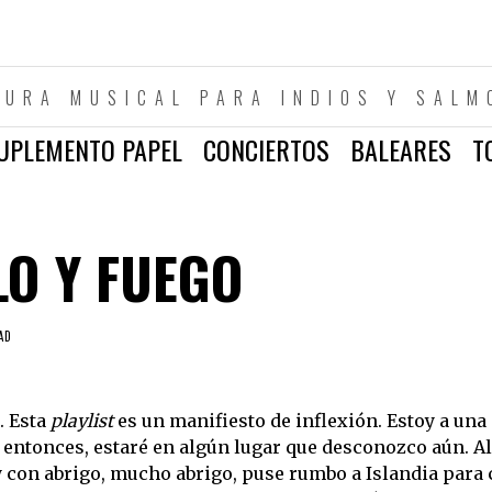
TURA MUSICAL PARA INDIOS Y SALM
UPLEMENTO PAPEL
CONCIERTOS
BALEARES
T
LO Y FUEGO
AD
. Esta
playlist
es un manifiesto de inflexión. Estoy a un
or entonces, estaré en algún lugar que desconozco aún. A
y con abrigo, mucho abrigo, puse rumbo a Islandia para 