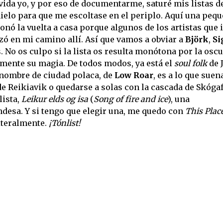
da yo, y por eso de documentarme, saturé mis listas d
ielo para que me escoltase en el periplo. Aquí una peq
onó la vuelta a casa porque algunos de los artistas que 
zó en mi camino allí. Así que vamos a obviar a
Björk
,
Si
s. No os culpo si la lista os resulta monótona por la osc
amente su magia. De todos modos, ya está el
soul folk
de 
 nombre de ciudad polaca, de
Low Roar
, es a lo que suen
de Reikiavik o quedarse a solas con la cascada de Skóga
lista,
Leikur elds og isa
(
Song of fire and ice
), una
ndesa. Y si tengo que elegir una, me quedo con
This Plac
literalmente.
¡Tónlist!