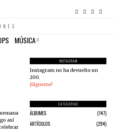
ONES
OPS
MÚSICA
INSTAGRAM
Instagram no ha devuelto un
200.
¡Sígueme!
CATEGORIAS
ÁLBUMES
147
a semana
lgo así
ARTÍCULOS
294
celebrar