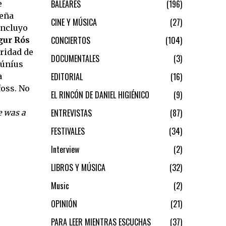
BALEARES
196
e
ueña
CINE Y MÚSICA
27
incluyo
CONCIERTOS
104
gur Rós
uridad de
DOCUMENTALES
3
Júníus
EDITORIAL
16
a
foss. No
EL RINCÓN DE DANIEL HIGIÉNICO
9
ENTREVISTAS
87
e was a
FESTIVALES
34
Interview
2
LIBROS Y MÚSICA
32
Music
2
OPINIÓN
21
PARA LEER MIENTRAS ESCUCHAS
37