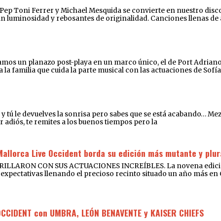
e Pep Toni Ferrer y Michael Mesquida se convierte en nuestro disco
an luminosidad y rebosantes de originalidad. Canciones llenas de
os un planazo post-playa en un marco único, el de Port Adriano. D
a familia que cuida la parte musical con las actuaciones de Sofía
íe y tú le devuelves la sonrisa pero sabes que se está acabando… M
r adiós, te remites a los buenos tiempos pero la
Mallorca Live Occident borda su edición más mutante y plur
RON CON SUS ACTUACIONES INCREÍBLES. La novena edición de
expectativas llenando el precioso recinto situado un año más en Cal
OCCIDENT con UMBRA, LEÓN BENAVENTE y KAISER CHIEFS