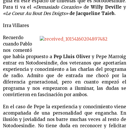
guía en este espacio de tinieblas que es Notodoesindie.
Para ti va el
«Demasiado Corazón»
de
Willy Deville
y
«Le Coeur Au Bout Des Doigts»
de Jacqueline Taieb.
Irra Villares
Recuerdo
cuando Pablo
nos comentó
que había propuesto a
Pep Lluis Oliver
y Pepe Marroig
entrar en Notodoesindie, dos veteranos que aportarían
experiencia y conocimiento a las charlas del programa
de radio. Admito que de entrada me chocó por la
diferencia generacional, pero en cuanto empezó el
programa y nos empezaron a iluminar, las dudas se
convirtieron en fascinación por ambos.
En el caso de Pepe la experiencia y conocimiento viene
acompañada de una personalidad que engancha. En
ilusión y jovialidad nos barre muchas veces al resto de
Notodoesindie. No tiene duda en reconocer y felicitar