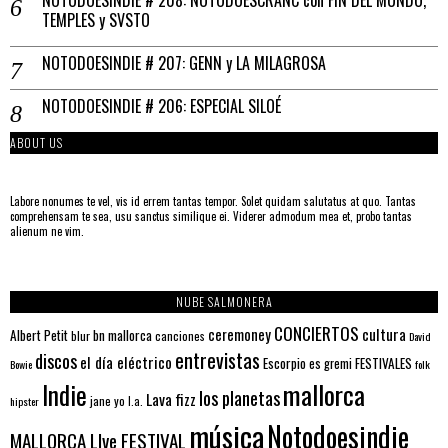
NOTODOESINDIE # 208: NOTODOESCRANC con FIN DEL MUNDO,
TEMPLES y SVSTO
NOTODOESINDIE # 207: GENN y LA MILAGROSA
NOTODOESINDIE # 206: ESPECIAL SILOÉ
ABOUT US
Labore nonumes te vel, vis id errem tantas tempor. Solet quidam salutatus at quo. Tantas
comprehensam te sea, usu sanctus similique ei. Viderer admodum mea et, probo tantas
alienum ne vim.
NUBE SALMONERA
CONCIERTOS
ceremoney
cultura
Albert Petit
bn mallorca
blur
canciones
David
entrevistas
discos
el día eléctrico
Escorpio
FESTIVALES
es gremi
Bowie
folk
mallorca
Indie
los planetas
Lava fizz
jane yo
l.a.
hipster
música
Notodoesindie
MALLORCA LIve FESTIVAL