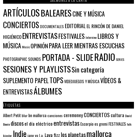
SALMONES A LA CARTA
ARTÍCULOS
BALEARES
CINE Y MÚSICA
CONCIERTOS
EDITORIAL
EL RINCÓN DE DANIEL
DOCUMENTALES
ENTREVISTAS
FESTIVALES
LIBROS Y
HIGIÉNICO
Interview
PARA LEER MIENTRAS ESCUCHAS
MÚSICA
OPINIÓN
Music
RADIO
PORTADA - SLIDE
PHOTOGRAPHIC SOUNDS
SERIES
SESIONES Y PLAYLISTS
Sin categoría
TOPS
SUPLEMENTO PAPEL
VÍDEOS &
VIDEOJUEGOS Y MÚSICA
ÁLBUMES
ENTREVISTAS
ETIQUETAS
CONCIERTOS
ceremoney
cultura
Albert Petit
bn mallorca
blur
canciones
David
entrevistas
discos
el día eléctrico
Escorpio
FESTIVALES
es gremi
Bowie
folk
mallorca
Indie
los planetas
Lava fizz
jane yo
l.a.
hipster