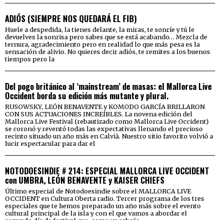
ADIÓS (SIEMPRE NOS QUEDARÁ EL FIB)
Huele a despedida, la tienes delante, la miras, te sonríe y tú le
devuelves la sonrisa pero sabes que se está acabando… Mezcla de
ternura, agradecimiento pero en realidad lo que más pesa es la
sensación de alivio. No quieres decir adiós, te remites a los buenos
tiempos pero la
Del pogo británico al ‘mainstream’ de masas: el Mallorca Live
Occident borda su edición más mutante y plural.
RUSOWSKY, LEÓN BENAVENTE y KOMODO GARCÍA BRILLARON
CON SUS ACTUACIONES INCREÍBLES. La novena edición del
Mallorca Live Festival (rebautizado como Mallorca Live Occident)
se coronó y reventó todas las expectativas llenando el precioso
recinto situado un año más en Calvià. Nuestro sitio favorito volvió a
lucir espectacular para dar el
NOTODOESINDIE # 214: ESPECIAL MALLORCA LIVE OCCIDENT
con UMBRA, LEÓN BENAVENTE y KAISER CHIEFS
Último especial de Notodoesindie sobre el MALLORCA LIVE
OCCIDENT en Cultura Oberta radio. Tercer programa de los tres
especiales que te hemos preparado un año más sobre el evento
cultural principal de la isla y con el que vamos a abordar el