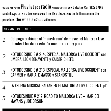
radio
Playlist
pop
rock
Salvatge Cor
oasis
SEXY SADIE
Pau Forner
Relatos Cortos
sputnik radio
The Beatles
sputnik
the
the indian summer
summer pie
the cure
the wheels
u2
álbumes
prussians
verano
ENTRADAS RECIENTES
Del pogo británico al ‘mainstream’ de masas: el Mallorca Live
Occident borda su edición más mutante y plural.
NOTODOESINDIE # 214: ESPECIAL MALLORCA LIVE OCCIDENT con
UMBRA, LEÓN BENAVENTE y KAISER CHIEFS
NOTODOESINDIE # 213: ESPECIAL MALLORCA LIVE OCCIDENT con
CARMEN y MARÍA, DMASSO y STANDSTILL
LA ESCENA MUSICAL BALEAR EN EL MALLORCA LIVE OCCIDENT. pt1
NOTODESINDIE # 212: ROAD TO MALLORCA LIVE – MARIBEL
MAYANS y JOE ORSON