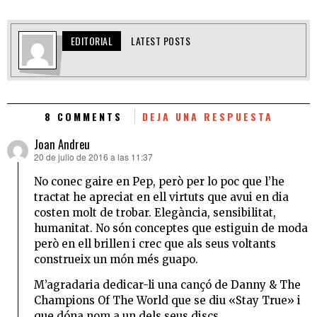
EDITORIAL
LATEST POSTS
8 COMMENTS
DEJA UNA RESPUESTA
Joan Andreu
20 de julio de 2016 a las 11:37
dice:
No conec gaire en Pep, però per lo poc que l’he
tractat he apreciat en ell virtuts que avui en dia
costen molt de trobar. Elegància, sensibilitat,
humanitat. No són conceptes que estiguin de moda
però en ell brillen i crec que als seus voltants
construeix un món més guapo.
M’agradaria dedicar-li una cançó de Danny & The
Champions Of The World que se diu «Stay True» i
que dóna nom a un dels seus discs.