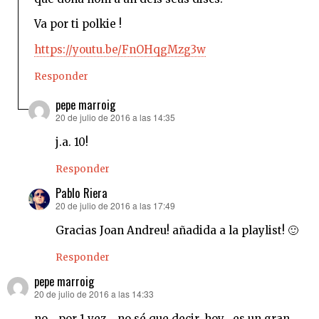
Va por ti polkie !
https://youtu.be/FnOHqgMzg3w
Responder
pepe marroig
20 de julio de 2016 a las 14:35
dice:
j.a. 10!
Responder
Pablo Riera
20 de julio de 2016 a las 17:49
dice:
Gracias Joan Andreu! añadida a la playlist! 🙂
Responder
pepe marroig
20 de julio de 2016 a las 14:33
dice:
no …por 1 vez .. no sé que decir..hoy ..es un gran