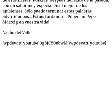
de esas
fiestas ‘Polkies’
después del éxito de la pasada,
con un sabor muy especial en el mejor de los
ambientes.
Sólo puedo terminar estas palabras
advirtiéndoos… Estáis tardando… ¡Poned un Pepe
Marroig en vuestra vida!
Nacho del Valle
[wpdevart_youtube]0g8JCYOubwM[/wpdevart_youtube]