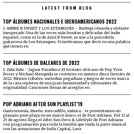
LATEST FROM BLOG
TOP ÁLBUMES NACIONALES E IBEROAMERICANOS 2022
1. ANNIE B SWEET Y LOS ESTANQUES – Burbuja cómoda y elefante
inesperado Una de las voces más bonitas y delicadas del indie
español, como es la de Anni B Sweet, se une a la psicodelia
guitarrera de Los Estanques. Si tuviéramos que decir en una palabra
qué tienen en
TOP ÁLBUMES DE BALEARES DE 2022
1. Zulu Zulu – Jaguar Paradisco El formato africano de Pep Toni
Ferrer y Michael Mesquida se convierte en nuestro disco favorito de
2022. Ritmos tribales, melodías pegadizas y juegos de voces marca
de la casa repletos de una gran luminosidad y rebosantes de
originalidad. Canciones llenas de arreglos en
POP ADRIANO AFTER SUN PLAYLIST’19
Gastronomía, diseño, mercadillo, música… te presentamos un
planazo post-playa en un marco único, el de Port Adriano. Del 12 al
25 de agosto llega el After Sun Deco & LifeStyle de Port Adriano
con programación para toda la familia que cuida la parte musical
con las actuaciones de Sofía Capital, Lava