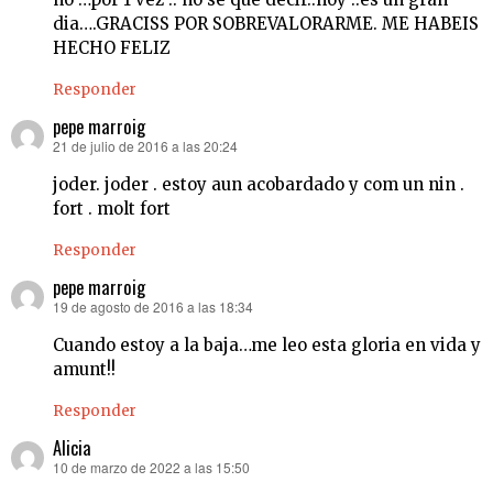
dia….GRACISS POR SOBREVALORARME. ME HABEIS
HECHO FELIZ
Responder
pepe marroig
21 de julio de 2016 a las 20:24
dice:
joder. joder . estoy aun acobardado y com un nin .
fort . molt fort
Responder
pepe marroig
19 de agosto de 2016 a las 18:34
dice:
Cuando estoy a la baja…me leo esta gloria en vida y
amunt!!
Responder
Alicia
10 de marzo de 2022 a las 15:50
dice: