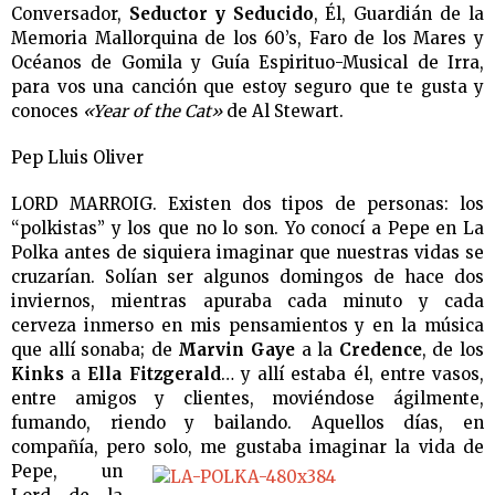
Conversador,
Seductor y Seducido
, Él, Guardián de la
Memoria Mallorquina de los 60’s, Faro de los Mares y
Océanos de Gomila y Guía Espirituo-Musical de Irra,
para vos una canción que estoy seguro que te gusta y
conoces
«Year of the Cat»
de Al Stewart.
Pep Lluis Oliver
LORD MARROIG. Existen dos tipos de personas: los
“polkistas” y los que no lo son. Yo conocí a Pepe en La
Polka antes de siquiera imaginar que nuestras vidas se
cruzarían. Solían ser algunos domingos de hace dos
inviernos, mientras apuraba cada minuto y cada
cerveza inmerso en mis pensamientos y en la música
que allí sonaba; de
Marvin Gaye
a la
Credence
, de los
Kinks
a
Ella Fitzgerald
… y allí estaba él, entre vasos,
entre amigos y clientes, moviéndose ágilmente,
fumando, riendo y bailando. Aquellos días, en
compañía, pero
solo, me gustaba imaginar la vida de
Pepe, un