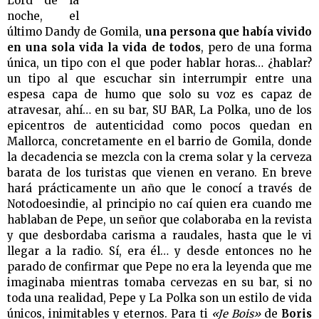
Lord de la
noche, el
último Dandy de Gomila,
una persona que había vivido
en una sola vida la vida de todos
, pero de una forma
única, un tipo con el que poder hablar horas… ¿hablar?
un tipo al que escuchar sin interrumpir entre una
espesa capa de humo que solo su voz es capaz de
atravesar, ahí… en su bar, SU BAR, La Polka, uno de los
epicentros de autenticidad como pocos quedan en
Mallorca, concretamente en el barrio de Gomila, donde
la decadencia se mezcla con la crema solar y la cerveza
barata de los turistas que vienen en verano. En breve
hará prácticamente un año que le conocí a través de
Notodoesindie, al principio no caí quien era cuando me
hablaban de Pepe, un señor que colaboraba en la revista
y que desbordaba carisma a raudales, hasta que le vi
llegar a la radio. Sí, era él… y desde entonces no he
parado de confirmar que Pepe no era la leyenda que me
imaginaba mientras tomaba cervezas en su bar, si no
toda una realidad, Pepe y La Polka son un estilo de vida
únicos, inimitables y eternos. Para ti
«Je Bois»
de
Boris