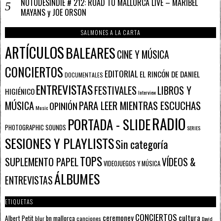
NOTODESINDIE # 212: ROAD TO MALLORCA LIVE – MARIBEL
MAYANS y JOE ORSON
SALMONES A LA CARTA
ARTÍCULOS
BALEARES
CINE Y MÚSICA
CONCIERTOS
EDITORIAL
EL RINCÓN DE DANIEL
DOCUMENTALES
ENTREVISTAS
FESTIVALES
LIBROS Y
HIGIÉNICO
Interview
PARA LEER MIENTRAS ESCUCHAS
MÚSICA
OPINIÓN
Music
RADIO
PORTADA - SLIDE
PHOTOGRAPHIC SOUNDS
SERIES
SESIONES Y PLAYLISTS
Sin categoría
TOPS
SUPLEMENTO PAPEL
VÍDEOS &
VIDEOJUEGOS Y MÚSICA
ÁLBUMES
ENTREVISTAS
ETIQUETAS
CONCIERTOS
ceremoney
cultura
Albert Petit
bn mallorca
blur
canciones
David