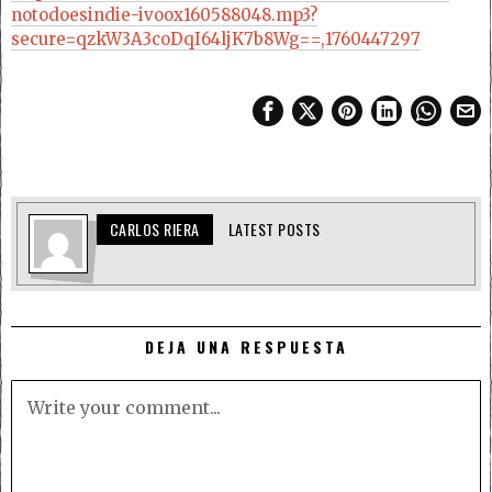
notodoesindie-ivoox160588048.mp3?
secure=qzkW3A3coDqI64ljK7b8Wg==,1760447297
CARLOS RIERA
LATEST POSTS
DEJA UNA RESPUESTA