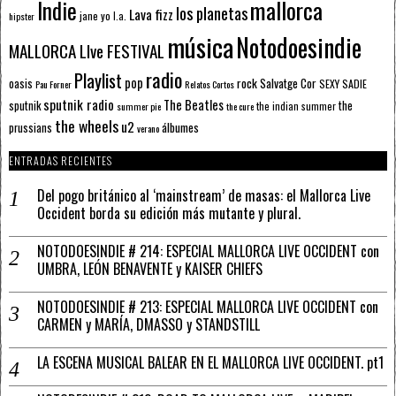
mallorca
Indie
los planetas
Lava fizz
jane yo
l.a.
hipster
música
Notodoesindie
MALLORCA LIve FESTIVAL
radio
Playlist
pop
rock
Salvatge Cor
oasis
SEXY SADIE
Pau Forner
Relatos Cortos
sputnik radio
The Beatles
sputnik
the
the indian summer
summer pie
the cure
the wheels
u2
álbumes
prussians
verano
ENTRADAS RECIENTES
Del pogo británico al ‘mainstream’ de masas: el Mallorca Live
Occident borda su edición más mutante y plural.
NOTODOESINDIE # 214: ESPECIAL MALLORCA LIVE OCCIDENT con
UMBRA, LEÓN BENAVENTE y KAISER CHIEFS
NOTODOESINDIE # 213: ESPECIAL MALLORCA LIVE OCCIDENT con
CARMEN y MARÍA, DMASSO y STANDSTILL
LA ESCENA MUSICAL BALEAR EN EL MALLORCA LIVE OCCIDENT. pt1