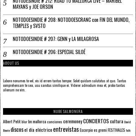
NOTODESINDIE # 212: ROAD TO MALLORCA LIVE – MARIBEL
MAYANS y JOE ORSON
NOTODOESINDIE # 208: NOTODOESCRANC con FIN DEL MUNDO,
TEMPLES y SVSTO
NOTODOESINDIE # 207: GENN y LA MILAGROSA
NOTODOESINDIE # 206: ESPECIAL SILOÉ
ABOUT US
Labore nonumes te vel, vis id errem tantas tempor. Solet quidam salutatus at quo. Tantas
comprehensam te sea, usu sanctus similique ei. Viderer admodum mea et, probo tantas
alienum ne vim.
NUBE SALMONERA
CONCIERTOS
ceremoney
cultura
Albert Petit
bn mallorca
blur
canciones
David
entrevistas
discos
el día eléctrico
Escorpio
FESTIVALES
es gremi
Bowie
folk