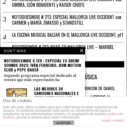
UMBRA, LEÓN BENAVENTE y KAISER CHIEFS
NOTODOESINDIE # 213: ESPECIAL MALLORCA LIVE OCCIDENT con
CARMEN y MARÍA, DMASSO y STANDSTILL
LA ESCENA MUSICAL BALEAR EN EL MALLORCA LIVE OCCIDENT. pt1
NOTODESINDIE # 212: ROAD TO MALLORCA LIVE – MARIBEL
DON'T MISS
MAYANS y JOE ORSON
NOTODOESINDIE # 129 : ESPECIAL ES GREMI
SALMONES A LA CARTA
SOUNDS 2023; IVÁN FERREIRO, BUM MOTION
CLUB y PEPE BAUZÁ
ARTÍCULOS
BALEARES
CINE Y MÚSICA
Segundo programa especial dedicado al
evento que más repercusión ha
CONCIERTOS
EDITORIAL
EL RINCÓN DE DANIEL
LAS MEJORES 20
DOCUMENTALES
CANCIONES NACIONALES E
ENTREVISTAS
FESTIVALES
LIBROS Y
IBEROAMERICANAS DE
HIGIÉNICO
Interview
Uso de cookies
2021
PARA LEER MIENTRAS ESCUCHAS
MÚSICA
OPINIÓN
Este sitio web utiliza cookies para que usted tenga la mejor experiencia de
Music
Estamos pensando en
usuario. Si continúa navegando está dando su consentimiento para la
rebautizar Notodoesindie
RADIO
PORTADA - SLIDE
aceptación de las mencionadas cookies y la aceptación de nuestra
política de
en NotodoesCTangana
cookies
, pinche el enlace para mayor información.
PHOTOGRAPHIC SOUNDS
SERIES
después de que
plugin cookies
ACEPTAR