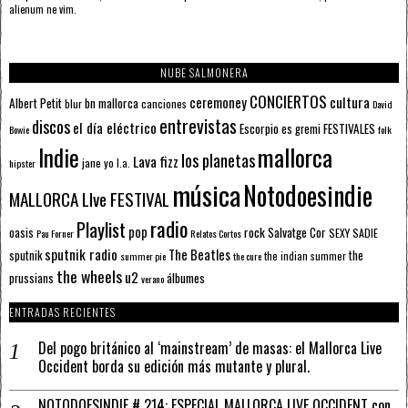
alienum ne vim.
NUBE SALMONERA
CONCIERTOS
ceremoney
cultura
Albert Petit
bn mallorca
blur
canciones
David
entrevistas
discos
el día eléctrico
Escorpio
FESTIVALES
es gremi
Bowie
folk
mallorca
Indie
los planetas
Lava fizz
jane yo
l.a.
hipster
música
Notodoesindie
MALLORCA LIve FESTIVAL
radio
Playlist
pop
rock
Salvatge Cor
oasis
SEXY SADIE
Pau Forner
Relatos Cortos
sputnik radio
The Beatles
sputnik
the
the indian summer
summer pie
the cure
the wheels
u2
álbumes
prussians
verano
ENTRADAS RECIENTES
Del pogo británico al ‘mainstream’ de masas: el Mallorca Live
Occident borda su edición más mutante y plural.
NOTODOESINDIE # 214: ESPECIAL MALLORCA LIVE OCCIDENT con