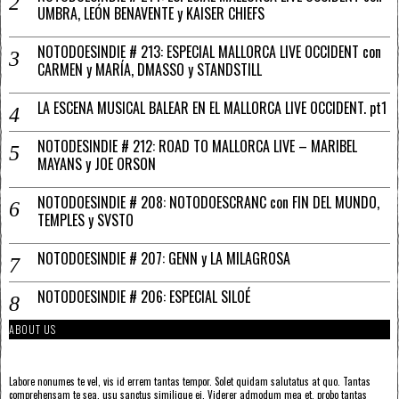
UMBRA, LEÓN BENAVENTE y KAISER CHIEFS
NOTODOESINDIE # 213: ESPECIAL MALLORCA LIVE OCCIDENT con
CARMEN y MARÍA, DMASSO y STANDSTILL
LA ESCENA MUSICAL BALEAR EN EL MALLORCA LIVE OCCIDENT. pt1
NOTODESINDIE # 212: ROAD TO MALLORCA LIVE – MARIBEL
MAYANS y JOE ORSON
NOTODOESINDIE # 208: NOTODOESCRANC con FIN DEL MUNDO,
TEMPLES y SVSTO
NOTODOESINDIE # 207: GENN y LA MILAGROSA
NOTODOESINDIE # 206: ESPECIAL SILOÉ
ABOUT US
Labore nonumes te vel, vis id errem tantas tempor. Solet quidam salutatus at quo. Tantas
comprehensam te sea, usu sanctus similique ei. Viderer admodum mea et, probo tantas