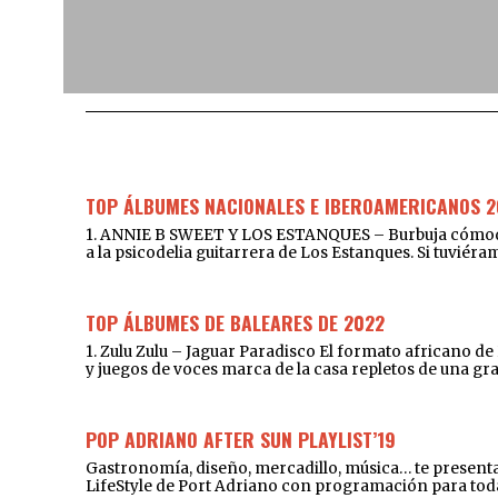
TOP ÁLBUMES NACIONALES E IBEROAMERICANOS 2
1. ANNIE B SWEET Y LOS ESTANQUES – Burbuja cómoda y 
a la psicodelia guitarrera de Los Estanques. Si tuviér
TOP ÁLBUMES DE BALEARES DE 2022
1. Zulu Zulu – Jaguar Paradisco El formato africano d
y juegos de voces marca de la casa repletos de una gr
POP ADRIANO AFTER SUN PLAYLIST’19
Gastronomía, diseño, mercadillo, música… te presentam
LifeStyle de Port Adriano con programación para toda l