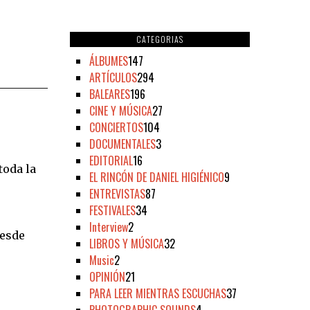
CATEGORIAS
ÁLBUMES
147
ARTÍCULOS
294
BALEARES
196
CINE Y MÚSICA
27
CONCIERTOS
104
DOCUMENTALES
3
EDITORIAL
16
toda la
EL RINCÓN DE DANIEL HIGIÉNICO
9
ENTREVISTAS
87
FESTIVALES
34
Interview
2
esde
LIBROS Y MÚSICA
32
Music
2
OPINIÓN
21
PARA LEER MIENTRAS ESCUCHAS
37