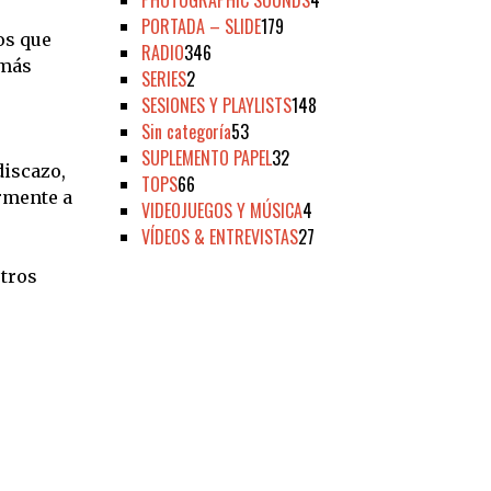
PHOTOGRAPHIC SOUNDS
4
PORTADA – SLIDE
179
os que
RADIO
346
 más
SERIES
2
SESIONES Y PLAYLISTS
148
Sin categoría
53
SUPLEMENTO PAPEL
32
discazo,
TOPS
66
rmente a
VIDEOJUEGOS Y MÚSICA
4
VÍDEOS & ENTREVISTAS
27
stros