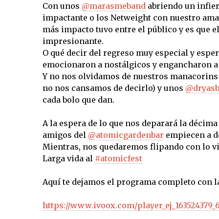
Con unos
@marasmeband
abriendo un infier
impactante o los Netweight con nuestro am
más impacto tuvo entre el público y es que e
impresionante.
O qué decir del regreso muy especial y espe
emocionaron a nostálgicos y engancharon a 
Y no nos olvidamos de nuestros manacorins
no nos cansamos de decirlo) y unos
@dryasb
cada bolo que dan.
A la espera de lo que nos deparará la décima
amigos del
@atomicgardenbar
empiecen a de
Mientras, nos quedaremos flipando con lo vi
Larga vida al
#atomicfest
Aquí te dejamos el programa completo con l
https://www.ivoox.com/player_ej_163524379_