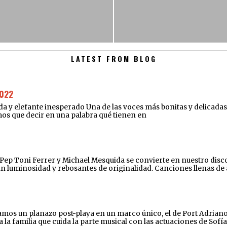
LATEST FROM BLOG
022
elefante inesperado Una de las voces más bonitas y delicadas de
amos que decir en una palabra qué tienen en
e Pep Toni Ferrer y Michael Mesquida se convierte en nuestro disco
an luminosidad y rebosantes de originalidad. Canciones llenas de
os un planazo post-playa en un marco único, el de Port Adriano. D
a familia que cuida la parte musical con las actuaciones de Sofía