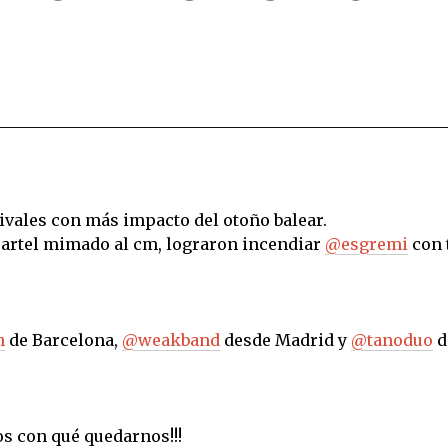
ivales con más impacto del otoño balear.
 cartel mimado al cm, lograron incendiar
@esgremi
con 
n
de Barcelona,
@weakband
desde Madrid y
@tanoduo
d
os con qué quedarnos!!!