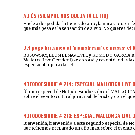
ADIÓS (SIEMPRE NOS QUEDARÁ EL FIB)
Huele a despedida, la tienes delante, la miras, te sonr
que más pesa es la sensación de alivio. No quieres deci
Del pogo británico al ‘mainstream’ de masas: el 
RUSOWSKY, LEÓN BENAVENTE y KOMODO GARCÍA BRILLA
Mallorca Live Occident) se coronó y reventó todas las 
espectacular para dar el
NOTODOESINDIE # 214: ESPECIAL MALLORCA LIVE 
Último especial de Notodoesindie sobre el MALLORCA
sobre el evento cultural principal de la isla y con el 
NOTODOESINDIE # 213: ESPECIAL MALLORCA LIVE 
Bienvenida, bienvenido a este segundo especial de 
que te hemos preparado un año más, sobre el event