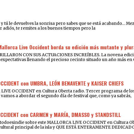
íe y tú le devuelves la sonrisa pero sabes que se está acabando… M
r adiós, te remites a los buenos tiempos pero la
Mallorca Live Occident borda su edición más mutante y plur
RON CON SUS ACTUACIONES INCREÍBLES. La novena edición de
expectativas llenando el precioso recinto situado un año más en Cal
OCCIDENT con UMBRA, LEÓN BENAVENTE y KAISER CHIEFS
 LIVE OCCIDENT en Cultura Oberta radio. Tercer programa de los
que vamos a abordar el segundo día de festival que, como ya sabrás,
OCCIDENT con CARMEN y MARÍA, DMASSO y STANDSTILL
Notodoesindie sobre este MALLORCA LIVE OCCIDENT en Cultura Obe
o cultural principal de la isla y QUE ESTÁ ENTERAMENTE DEDIC