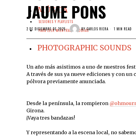
JAUME PONS
MÚSICA
SESIONES Y PLAYLISTS
2 DE DICIEMBRE DE 2025
BY
CARLOS RIERA
1 MIN READ
PARA LEER MIENTRAS ESCUCHAS
PHOTOGRAPHIC SOUNDS
Un año más asistimos a uno de nuestros fest
A través de sus ya nueve ediciones y con un
pólvora previamente anunciada.
Desde la península, la rompieron
@ohmour
Girona.
¡Vaya tres bandazas!
Y representando a la escena local, no sabem