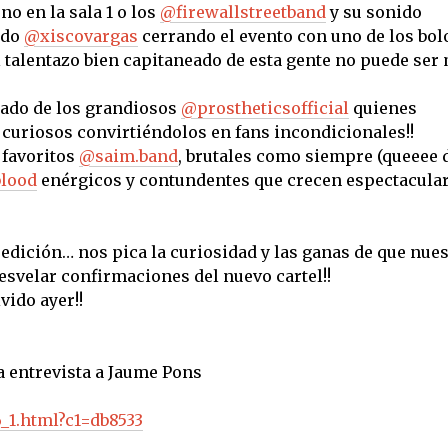
no en la sala 1 o los
@firewallstreetband
y su sonido
ado
@xiscovargas
cerrando el evento con uno de los bol
l talentazo bien capitaneado de esta gente no puede ser
rado de los grandiosos
@prostheticsofficial
quienes
curiosos convirtiéndolos en fans incondicionales!!
 favoritos
@saim.band
, brutales como siempre (queeee 
lood
enérgicos y contundentes que crecen espectacula
 edición… nos pica la curiosidad y las ganas de que nue
svelar confirmaciones del nuevo cartel!!
vido ayer!!
a entrevista a Jaume Pons
6_1.html?c1=db8533