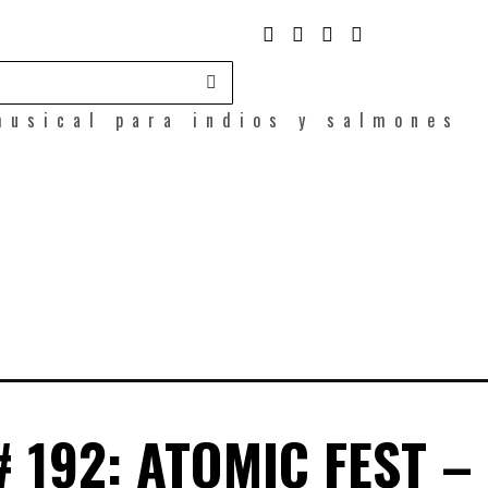
musical para indios y salmones
 192: ATOMIC FEST –