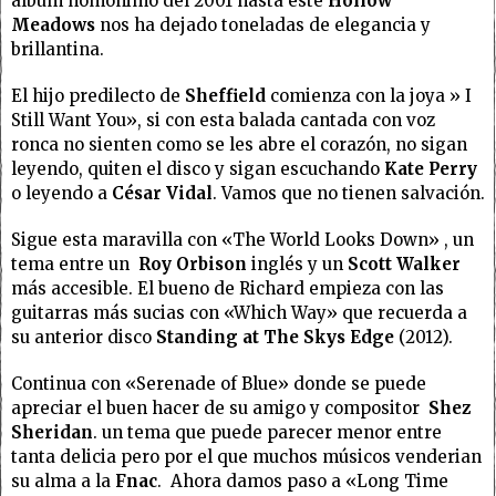
albúm homónimo del 2001 hasta este
Hollow
Meadows
nos ha dejado toneladas de elegancia y
brillantina.
El hijo predilecto de
Sheffield
comienza con la joya » I
Still Want You», si con esta balada cantada con voz
ronca no sienten como se les abre el corazón, no sigan
leyendo, quiten el disco y sigan escuchando
Kate Perry
o leyendo a
César Vidal
. Vamos que no tienen salvación.
Sigue esta maravilla con «The World Looks Down» , un
tema entre un
Roy Orbison
inglés y un
Scott Walker
más accesible. El bueno de Richard empieza con las
guitarras más sucias con «Which Way» que recuerda a
su anterior disco
Standing at The Skys Edge
(2012).
Continua con «Serenade of Blue» donde se puede
apreciar el buen hacer de su amigo y compositor
Shez
Sheridan
. un tema que puede parecer menor entre
tanta delicia pero por el que muchos músicos venderian
su alma a la
Fnac
. Ahora damos paso a «Long Time