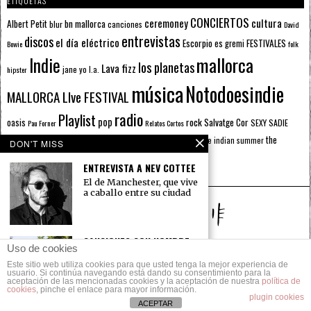
ETIQUETAS
CONCIERTOS
ceremoney
cultura
Albert Petit
bn mallorca
blur
canciones
David
entrevistas
discos
el día eléctrico
Escorpio
FESTIVALES
es gremi
Bowie
folk
mallorca
Indie
los planetas
Lava fizz
jane yo
l.a.
hipster
música
Notodoesindie
MALLORCA LIve FESTIVAL
radio
Playlist
pop
rock
Salvatge Cor
oasis
SEXY SADIE
Pau Forner
Relatos Cortos
sputnik radio
The Beatles
sputnik
the
the indian summer
summer pie
the cure
DON'T MISS
the wheels
u2
álbumes
prussians
verano
ENTREVISTA A NEV COTTEE
El de Manchester, que vive
a caballo entre su ciudad
CANCIONES CON NOMBRE
Uso de cookies
PROPIO (PLAYLIST)
Este sitio web utiliza cookies para que usted tenga la mejor experiencia de
Eleanor, Valentine,
© 2014 Todos los derechos reservados.
usuario. Si continúa navegando está dando su consentimiento para la
Catherine, Laura, Allison,
aceptación de las mencionadas cookies y la aceptación de nuestra
política de
Angela, Dardo, Alicia,
cookies
, pinche el enlace para mayor información.
POLÍTICA DE PRIVACIDAD
CONTACTO
Vincent Montana
plugin cookies
ACEPTAR