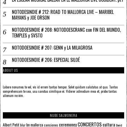
NOTODESINDIE # 212: ROAD TO MALLORCA LIVE – MARIBEL
MAYANS y JOE ORSON
NOTODOESINDIE # 208: NOTODOESCRANC con FIN DEL MUNDO,
TEMPLES y SVSTO
NOTODOESINDIE # 207: GENN y LA MILAGROSA
NOTODOESINDIE # 206: ESPECIAL SILOÉ
ABOUT US
Labore nonumes te vel, vis id errem tantas tempor. Solet quidam salutatus at quo. Tantas
comprehensam te sea, usu sanctus similique ei. Viderer admodum mea et, probo tantas
alienum ne vim.
NUBE SALMONERA
CONCIERTOS
ceremoney
cultura
Albert Petit
bn mallorca
blur
canciones
David