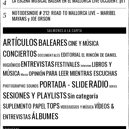
LA ESCENA MUSICAL BALEAR EN EL MALLORCA LIVE OCCIDENT. pt1
NOTODESINDIE # 212: ROAD TO MALLORCA LIVE – MARIBEL
MAYANS y JOE ORSON
SALMONES A LA CARTA
ARTÍCULOS
BALEARES
CINE Y MÚSICA
CONCIERTOS
EDITORIAL
EL RINCÓN DE DANIEL
DOCUMENTALES
ENTREVISTAS
FESTIVALES
LIBROS Y
HIGIÉNICO
Interview
PARA LEER MIENTRAS ESCUCHAS
MÚSICA
OPINIÓN
Music
RADIO
PORTADA - SLIDE
PHOTOGRAPHIC SOUNDS
SERIES
SESIONES Y PLAYLISTS
Sin categoría
TOPS
SUPLEMENTO PAPEL
VÍDEOS &
VIDEOJUEGOS Y MÚSICA
ÁLBUMES
ENTREVISTAS