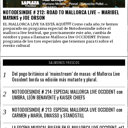
NOTODESINDIE # 212: ROAD TO MALLORCA LIVE – MARIBEL
MAYANS y JOE ORSON
EL MALLORCA LIVE YA ESTÁ AQUÍ!!!!! Como cada año, te hemos
preparado un programa especial de Notodoesindie sobre el
mallorca live festival, que precisamente este año, cambia de
nombre y pasa a llamarse Mallorca live OCCIDENT. Primer
programa de los tres especiales que tenemos para ti sobre el
evento cultural
SALMONES FRESCOS
Del pogo británico al ‘mainstream’ de masas: el Mallorca Live
Occident borda su edición más mutante y plural.
NOTODOESINDIE # 214: ESPECIAL MALLORCA LIVE OCCIDENT con
UMBRA, LEÓN BENAVENTE y KAISER CHIEFS
NOTODOESINDIE # 213: ESPECIAL MALLORCA LIVE OCCIDENT con
CARMEN y MARÍA, DMASSO y STANDSTILL
LA ESCENA MUSICAL BALEAR EN EL MALLORCA LIVE OCCIDENT. pt1