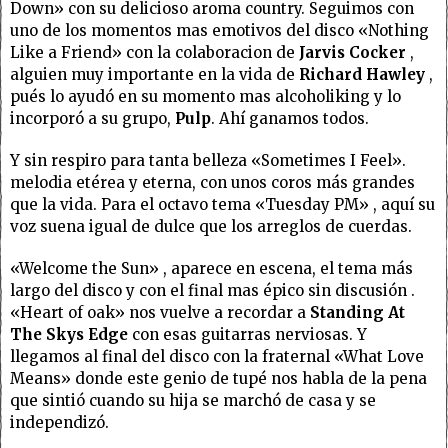
Down» con su delicioso aroma country. Seguimos con
uno de los momentos mas emotivos del disco «Nothing
Like a Friend» con la colaboracion de
Jarvis Cocker
,
alguien muy importante en la vida de
Richard Hawley
,
pués lo ayudó en su momento mas alcoholiking y lo
incorporó a su grupo,
Pulp
. Ahí ganamos todos.
Y sin respiro para tanta belleza «Sometimes I Feel».
melodia etérea y eterna, con unos coros más grandes
que la vida. Para el octavo tema «Tuesday PM» , aquí su
voz suena igual de dulce que los arreglos de cuerdas.
«Welcome the Sun» , aparece en escena, el tema más
largo del disco y con el final mas épico sin discusión .
«Heart of oak» nos vuelve a recordar a
Standing At
The Skys Edge
con esas guitarras nerviosas. Y
llegamos al final del disco con la fraternal «What Love
Means» donde este genio de tupé nos habla de la pena
que sintió cuando su hija se marchó de casa y se
independizó.