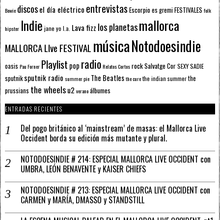
entrevistas
discos
el día eléctrico
Escorpio
FESTIVALES
es gremi
Bowie
folk
mallorca
Indie
los planetas
Lava fizz
jane yo
l.a.
hipster
música
Notodoesindie
MALLORCA LIve FESTIVAL
radio
Playlist
pop
rock
Salvatge Cor
oasis
SEXY SADIE
Pau Forner
Relatos Cortos
sputnik radio
The Beatles
sputnik
the
the indian summer
summer pie
the cure
the wheels
u2
álbumes
prussians
verano
ENTRADAS RECIENTES
Del pogo británico al ‘mainstream’ de masas: el Mallorca Live
Occident borda su edición más mutante y plural.
NOTODOESINDIE # 214: ESPECIAL MALLORCA LIVE OCCIDENT con
UMBRA, LEÓN BENAVENTE y KAISER CHIEFS
NOTODOESINDIE # 213: ESPECIAL MALLORCA LIVE OCCIDENT con
CARMEN y MARÍA, DMASSO y STANDSTILL