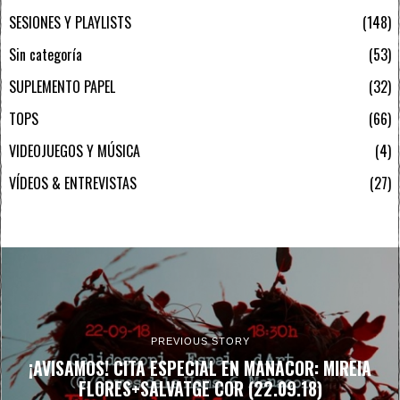
SESIONES Y PLAYLISTS
148
Sin categoría
53
SUPLEMENTO PAPEL
32
TOPS
66
VIDEOJUEGOS Y MÚSICA
4
VÍDEOS & ENTREVISTAS
27
PREVIOUS STORY
¡AVISAMOS! CITA ESPECIAL EN MANACOR: MIREIA
FLORES+SALVATGE COR (22.09.18)