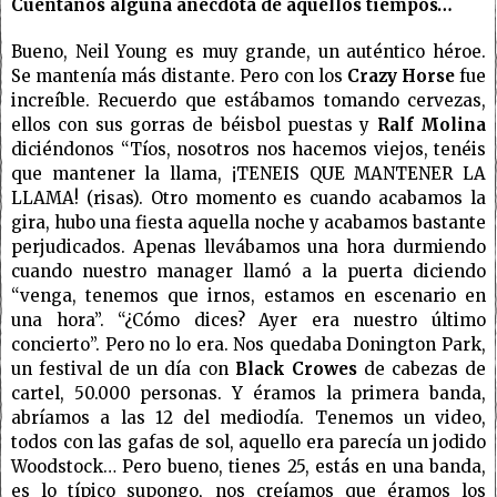
Cuéntanos alguna anécdota de aquellos tiempos…
Bueno, Neil Young es muy grande, un auténtico héroe.
Se mantenía más distante. Pero con los
Crazy Horse
fue
increíble. Recuerdo que estábamos tomando cervezas,
ellos con sus gorras de béisbol puestas y
Ralf Molina
diciéndonos “Tíos, nosotros nos hacemos viejos, tenéis
que mantener la llama, ¡TENEIS QUE MANTENER LA
LLAMA! (risas). Otro momento es cuando acabamos la
gira, hubo una fiesta aquella noche y acabamos bastante
perjudicados. Apenas llevábamos una hora durmiendo
cuando nuestro manager llamó a la puerta diciendo
“venga, tenemos que irnos, estamos en escenario en
una hora”. “¿Cómo dices? Ayer era nuestro último
concierto”. Pero no lo era. Nos quedaba Donington Park,
un festival de un día con
Black Crowes
de cabezas de
cartel, 50.000 personas. Y éramos la primera banda,
abríamos a las 12 del mediodía. Tenemos un video,
todos con las gafas de sol, aquello era parecía un jodido
Woodstock… Pero bueno, tienes 25, estás en una banda,
es lo típico supongo, nos creíamos que éramos los