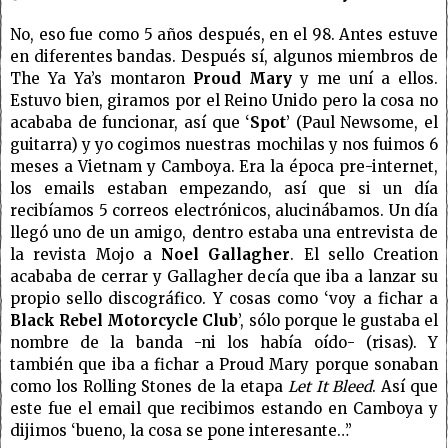
No, eso fue como 5 años después, en el 98. Antes estuve
en diferentes bandas. Después sí, algunos miembros de
The Ya Ya’s montaron
Proud Mary
y me uní a ellos.
Estuvo bien, giramos por el Reino Unido pero la cosa no
acababa de funcionar, así que ‘
Spot
’ (Paul Newsome, el
guitarra) y yo cogimos nuestras mochilas y nos fuimos 6
meses a Vietnam y Camboya. Era la época pre-internet,
los emails estaban empezando, así que si un día
recibíamos 5 correos electrónicos, alucinábamos. Un día
llegó uno de un amigo, dentro estaba una entrevista de
la revista Mojo a
Noel Gallagher
. El sello Creation
acababa de cerrar y Gallagher decía que iba a lanzar su
propio sello discográfico. Y cosas como ‘voy a fichar a
Black Rebel Motorcycle Club
’, sólo porque le gustaba el
nombre de la banda -ni los había oído- (risas). Y
también que iba a fichar a Proud Mary porque sonaban
como los Rolling Stones de la etapa
Let It Bleed
. Así que
este fue el email que recibimos estando en Camboya y
dijimos ‘bueno, la cosa se pone interesante…”