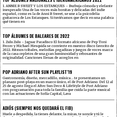
1. ANNIE B SWEET Y LOS ESTANQUES – Burbuja cómoda y elefante
inesperado Una de las voces más bonitas y delicadas del indie
español, como es la de Anni B Sweet, se une a la psicodelia
guitarrera de Los Estanques. Si tuviéramos que decir en una palabra
qué tienen en
TOP ÁLBUMES DE BALEARES DE 2022
1. Zulu Zulu – Jaguar Paradisco El formato africano de Pep Toni
Ferrer y Michael Mesquida se convierte en nuestro disco favorito de
2022. Ritmos tribales, melodías pegadizas y juegos de voces marca
de la casa repletos de una gran luminosidad y rebosantes de
originalidad. Canciones llenas de arreglos en
POP ADRIANO AFTER SUN PLAYLIST’19
Gastronomía, diseño, mercadillo, música… te presentamos un
planazo post-playa en un marco único, el de Port Adriano. Del 12 al
25 de agosto llega el After Sun Deco & LifeStyle de Port Adriano
con programación para toda la familia que cuida la parte musical
con las actuaciones de Sofía Capital, Lava
ADIÓS (SIEMPRE NOS QUEDARÁ EL FIB)
Huele a despedida, la tienes delante, la miras, te sonríe y tú le