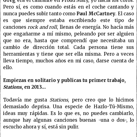
Greg
era el cantante en Proud Mary, yo hacía los coros.
Pero sí, es como cuando estás en el coche cantando y
nunca puedes subir tanto como
Paul McCartney
. El caso
es que siempre estaba escribiendo este tipo de
canciones
rock and roll
, llenas de energía. No hacía más
que engañarme a mí mismo, peleando por ser alguien
que no era, hasta que comprendí que necesitaba un
cambio de dirección total. Cada persona tiene sus
herramientas y tiene que ser ella misma. Pero a veces
lleva tiempo, muchos años en mi caso, darse cuenta de
ello.
Empiezas en solitario y publicas tu primer trabajo,
Stations
, en 2013…
Todavía me gusta
Stations
, pero creo que lo hicimos
demasiado deprisa. Una especie de Hazlo-Tú-Mismo,
ideas muy rápidas. Es lo que es, no puedes cambiarlo,
aunque hay algunas canciones buenas -una o dos-, lo
escucho ahora y sí, está sin pulir.