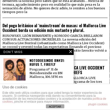
devuelves la sonrisa pero sabes que se está acabando… Mezcla de
ternura, agradecimiento pero en realidad lo que más pesa es la
sensación de alivio. No quieres decir adiós, te remites a los buenos
tiempos pero la
Del pogo británico al ‘mainstream’ de masas: el Mallorca Live
Occident borda su edición más mutante y plural.
RUSOWSKY, LEÓN BENAVENTE y KOMODO GARCÍA BRILLARON
CON SUS ACTUACIONES INCREÍBLES. La novena edición del
Mallorca Live Festival (rebautizado como Mallorca Live Occident)
se coronó y reventó todas las expectativas llenando el precioso
recinto situado un año más en Calvià. Nuestro sitio favorito volvió a
DON'T MISS
lucir espectacular para dar el
NOTODOESINDIE BN#31:
RUFUS T. FIREFLY
NOTODOESINDIE # 214: ESPECIAL MALLORCA LIVE OCCIDENT
Programa nº 31 de
con UMBRA, LEÓN BENAVENTE y KAISER CHIEFS
Notodoesindie en BN
Mallorca, 106.5FM en
Último especial de Notodoesindie sobre el MALLORCA LIVE
OCCIDENT en Cultura Oberta radio. Tercer programa de los tres
especiales que te hemos preparado un año más sobre el evento
4º ANIVERSARIO
Uso de cookies
cultural principal de la isla y con el que vamos a abordar el
NOTODOESINDIE
segundo día de festival que, como ya sabrás,
Este sitio web utiliza cookies para que usted tenga la mejor experiencia de
En Notodoesindie
usuario. Si continúa navegando está dando su consentimiento para la
aceptación de las mencionadas cookies y la aceptación de nuestra
celebramos el segundo
política de
cookies
, pinche el enlace para mayor información.
cumpleaños en un año. Sí,
plugin cookies
NOTODOESINDIE # 213: ESPECIAL MALLORCA LIVE OCCIDENT
ACEPTAR