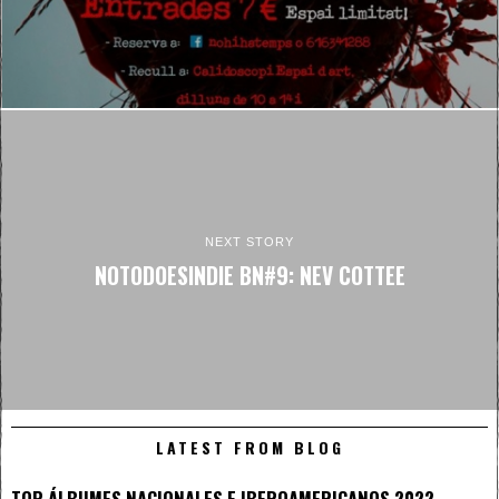
NEXT STORY
NOTODOESINDIE BN#9: NEV COTTEE
LATEST FROM BLOG
TOP ÁLBUMES NACIONALES E IBEROAMERICANOS 2022