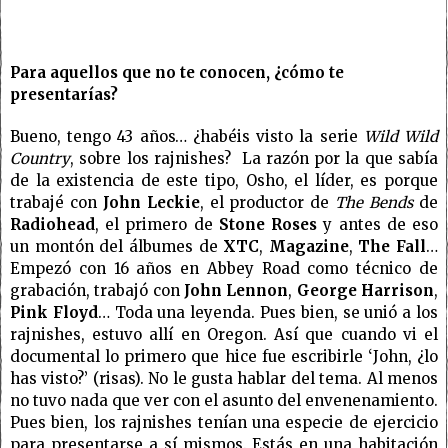
Para aquellos que no te conocen, ¿cómo te
presentarías?
Bueno, tengo 43 años… ¿habéis visto la serie
Wild Wild
Country
, sobre los rajnishes? La razón por la que sabía
de la existencia de este tipo, Osho, el líder, es porque
trabajé con
John Leckie
, el productor de
The Bends
de
Radiohead
, el primero de
Stone Roses
y antes de eso
un montón del álbumes de
XTC
,
Magazine
,
The Fall
…
Empezó con 16 años en Abbey Road como técnico de
grabación, trabajó con
John Lennon
,
George Harrison
,
Pink Floyd
… Toda una leyenda. Pues bien, se unió a los
rajnishes, estuvo allí en Oregon. Así que cuando vi el
documental lo primero que hice fue escribirle ‘John, ¿lo
has visto?’ (risas). No le gusta hablar del tema. Al menos
no tuvo nada que ver con el asunto del envenenamiento.
Pues bien, los rajnishes tenían una especie de ejercicio
para presentarse a sí mismos. Estás en una habitación