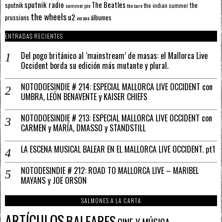
sputnik radio
The Beatles
sputnik
the
the indian summer
summer pie
the cure
the wheels
u2
álbumes
prussians
verano
ENTRADAS RECIENTES
Del pogo británico al ‘mainstream’ de masas: el Mallorca Live
Occident borda su edición más mutante y plural.
NOTODOESINDIE # 214: ESPECIAL MALLORCA LIVE OCCIDENT con
UMBRA, LEÓN BENAVENTE y KAISER CHIEFS
NOTODOESINDIE # 213: ESPECIAL MALLORCA LIVE OCCIDENT con
CARMEN y MARÍA, DMASSO y STANDSTILL
LA ESCENA MUSICAL BALEAR EN EL MALLORCA LIVE OCCIDENT. pt1
NOTODESINDIE # 212: ROAD TO MALLORCA LIVE – MARIBEL
MAYANS y JOE ORSON
SALMONES A LA CARTA
ARTÍCULOS
BALEARES