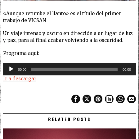
«Aunque retumbe el llanto» es el título del primer
trabajo de VICSAN
Un viaje intenso y oscuro en dirección a un lugar de luz
y paz, para al final acabar volviendo a la oscuridad.
Programa aquí:
Reproductor
00:00
00:00
de
Ir a descargar
audio
RELATED POSTS