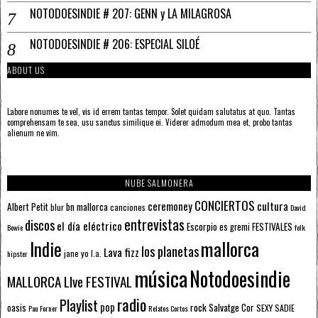
NOTODOESINDIE # 207: GENN y LA MILAGROSA
NOTODOESINDIE # 206: ESPECIAL SILOÉ
ABOUT US
Labore nonumes te vel, vis id errem tantas tempor. Solet quidam salutatus at quo. Tantas
comprehensam te sea, usu sanctus similique ei. Viderer admodum mea et, probo tantas
alienum ne vim.
NUBE SALMONERA
CONCIERTOS
ceremoney
cultura
Albert Petit
bn mallorca
blur
canciones
David
entrevistas
discos
el día eléctrico
Escorpio
FESTIVALES
es gremi
Bowie
folk
mallorca
Indie
los planetas
Lava fizz
jane yo
l.a.
hipster
música
Notodoesindie
MALLORCA LIve FESTIVAL
radio
Playlist
pop
rock
Salvatge Cor
oasis
SEXY SADIE
Pau Forner
Relatos Cortos