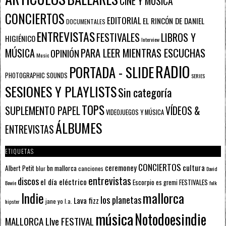
CINE Y MÚSICA
CONCIERTOS
EDITORIAL
EL RINCÓN DE DANIEL
DOCUMENTALES
ENTREVISTAS
FESTIVALES
LIBROS Y
HIGIÉNICO
Interview
PARA LEER MIENTRAS ESCUCHAS
MÚSICA
OPINIÓN
Music
RADIO
PORTADA - SLIDE
PHOTOGRAPHIC SOUNDS
SERIES
SESIONES Y PLAYLISTS
Sin categoría
TOPS
SUPLEMENTO PAPEL
VÍDEOS &
VIDEOJUEGOS Y MÚSICA
ÁLBUMES
ENTREVISTAS
ETIQUETAS
CONCIERTOS
ceremoney
cultura
Albert Petit
bn mallorca
blur
canciones
David
entrevistas
discos
el día eléctrico
Escorpio
FESTIVALES
es gremi
Bowie
folk
mallorca
Indie
los planetas
Lava fizz
jane yo
l.a.
hipster
música
Notodoesindie
MALLORCA LIve FESTIVAL