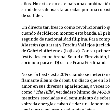
años. No existe en este país una combinación 
atmósferas densas taladradas por una robus
de su líder.
Un directo tan fresco como revolucionario 
cuando decidieron montar esta banda. El pri
segundo de nacionalidad filipina. Para compl
Alarcón
(guitarra) y
Ferchu Vallejos
(tecla
de
Gabriel Abrienes
(bajista). Con su prim
festivales como Arenal Sound o Ebrovisión, l
abriendo para el DJ set de Franz Ferdinand.
No sería hasta este 2014 cuando se meterían 
flamante álbum de debut. Un disco que en lo l
amor en sus diversas apariencias, a veces ro
como “
The Hills
”, verdadero himno de
MUL 
mentiras escaladas y al sentimiento de sobre
sobrada energía acaban de dar una fenomenal
aquí para quedarse, y volar bien lejos.