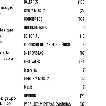
BALEARES
196
 acogió
CINE Y MÚSICA
27
o
CONCIERTOS
104
DOCUMENTALES
3
les que
EDITORIAL
16
s
e.
EL RINCÓN DE DANIEL HIGIÉNICO
9
ENTREVISTAS
87
a, la
etivo a
FESTIVALES
34
Interview
2
LIBROS Y MÚSICA
32
Music
2
OPINIÓN
21
 en grupo
PARA LEER MIENTRAS ESCUCHAS
37
los 22