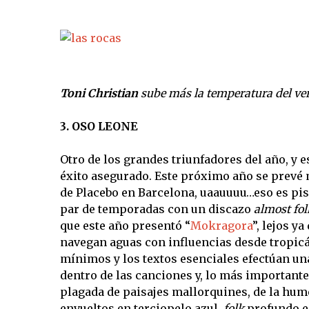
Toni Christian
sube más la temperatura del ver
3. OSO LEONE
Otro de los grandes triunfadores del año, y e
éxito asegurado. Este próximo año se prevé m
de Placebo en Barcelona, uaauuuu…eso es pis
par de temporadas con un discazo
almost fol
que este año presentó “
Mokragora
”, lejos y
navegan aguas con influencias desde tropicál
mínimos y los textos esenciales efectúan una
dentro de las canciones y, lo más importante,
plagada de paisajes mallorquines, de la hume
envueltos en terciopelo azul,
folk
profundo e 