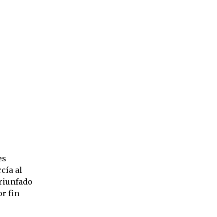
es
cía al
triunfado
r fin