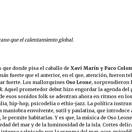
ano que el calentamiento global.
s que donde pisa el caballo de
Xavi Marín y Paco Colo
ás fuerte que el anterior, en el que, atención, fueron t
ar fuerte. Los mallorquines
Oso Leone
, sorprendieron 
k
. Aquel prometedor debut hizo engordar la agenda del 
a de esos sonidos folk se adentran ahora en ritmos en lo
ia, hip-hop, psicodelia o ethio-jazz. La política instru
 maniobra envolvente, sutil y paulatina, que introduce 
 le permite habitarlas. Y es que, la música de Oso Leone
dad del mar y de la luminosidad de la isla. Cortes deli
intenso salpicado por la espuma del mar, ecos
psicodél