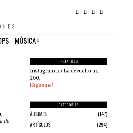
ONES
OPS
MÚSICA
INSTAGRAM
Instagram no ha devuelto un
200.
¡Sígueme!
CATEGORIAS
ÁLBUMES
147
,
a de
ARTÍCULOS
294