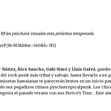
 VJ
les pinchará visuales esta próxima temporada.
=svP_SS-M7A0&w=560&h=315]
r Núñez, Álex Sancho, Gabi Simó y Lluís Galvá
, gambe
el rock-punk más tribal y salvaje, hasta llevarlo a un 
amisetas hawaianas te parecerán brutos en un inicio pa
ndo sus pegadizos ritmos pyschotropicalpunk. Los chic
egovia el pasado verano con sus Perico’s Tour… Este añ