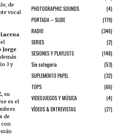
le, de
PHOTOGRAPHIC SOUNDS
4
nte vocal
PORTADA – SLIDE
179
RADIO
346
 Lucena
SERIES
2
el
o
Jorge
SESIONES Y PLAYLISTS
148
 además
Sin categoría
53
io 3 y
SUPLEMENTO PAPEL
32
TOPS
66
L
, su
VIDEOJUEGOS Y MÚSICA
4
se es el
VÍDEOS & ENTREVISTAS
27
cumbres
s de
s con
están