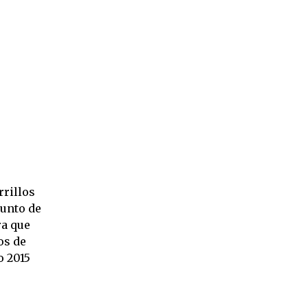
rrillos
punto de
ra que
os de
o 2015