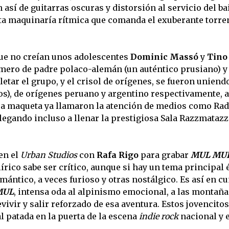
así de guitarras oscuras y distorsión al servicio del bai
ta maquinaría rítmica que comanda el exuberante torre
que no creían unos adolescentes
Dominic Massó
y
Tino
mero de padre polaco-alemán (un auténtico prusiano) y 
etar el grupo, y el crisol de orígenes, se fueron uniend
dos), de orígenes peruano y argentino respectivamente,
era maqueta ya llamaron la atención de medios como Rad
legando incluso a llenar la prestigiosa Sala Razzmatazz
en el
Urban Studios
con
Rafa Rigo
para grabar
MUL MU
írico sabe ser crítico, aunque si hay un tema principal é
mántico, a veces furioso y otras nostálgico. Es así en 
MUL
, intensa oda al alpinismo emocional, a las montaña
vivir y salir reforzado de esa aventura. Estos jovencito
 patada en la puerta de la escena
indie rock
nacional y 