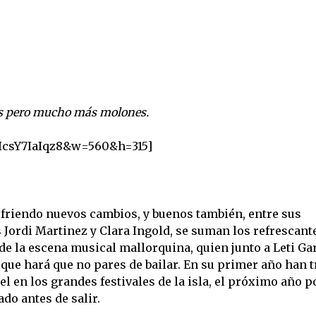
oys pero mucho más molones.
=IcsY7IaIqz8&w=560&h=315]
friendo nuevos cambios, y buenos también, entre sus
 Jordi Martinez y Clara Ingold, se suman los refrescant
de la escena musical mallorquina, quien junto a Leti Gar
que hará que no pares de bailar. En su primer año han 
 en los grandes festivales de la isla, el próximo año po
do antes de salir.