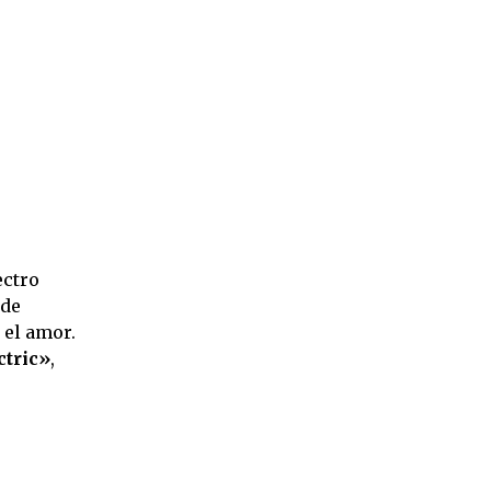
ectro
 de
 el amor.
ctric»
,