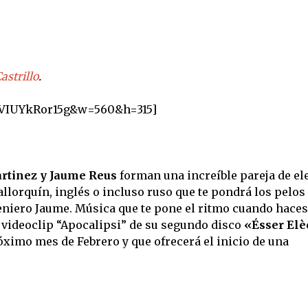
astrillo
.
v=VIUYkRor15g&w=560&h=315]
rtinez y Jaume Reus
forman una increíble pareja de el
allorquín, inglés o incluso ruso que te pondrá los pelos
geniero Jaume. Música que te pone el ritmo cuando haces
 videoclip “Apocalipsi” de su segundo disco
«Ésser Elè
óximo mes de Febrero y que ofrecerá el inicio de una