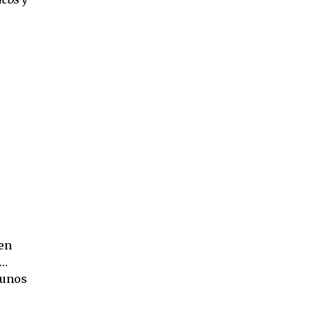
 en
l…
 unos