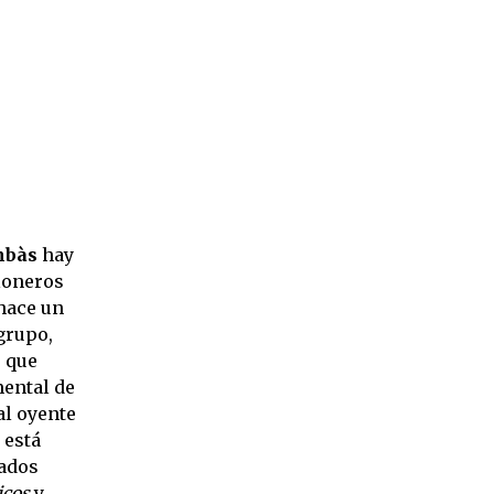
mbàs
hay
eloneros
hace un
grupo,
s que
mental de
al oyente
 está
cados
icos
y