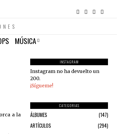
ONES
OPS
MÚSICA
INSTAGRAM
Instagram no ha devuelto un
200.
¡Sígueme!
CATEGORIAS
ÁLBUMES
147
orca a la
ARTÍCULOS
294