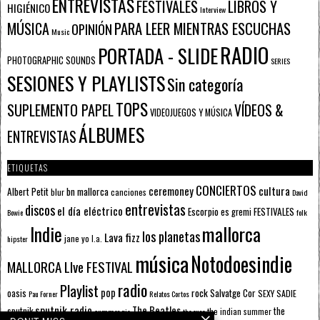
ENTREVISTAS
FESTIVALES
LIBROS Y
HIGIÉNICO
Interview
PARA LEER MIENTRAS ESCUCHAS
MÚSICA
OPINIÓN
Music
RADIO
PORTADA - SLIDE
PHOTOGRAPHIC SOUNDS
SERIES
SESIONES Y PLAYLISTS
Sin categoría
TOPS
SUPLEMENTO PAPEL
VÍDEOS &
VIDEOJUEGOS Y MÚSICA
ÁLBUMES
ENTREVISTAS
ETIQUETAS
CONCIERTOS
ceremoney
cultura
Albert Petit
bn mallorca
blur
canciones
David
entrevistas
discos
el día eléctrico
Escorpio
FESTIVALES
es gremi
Bowie
folk
mallorca
Indie
los planetas
Lava fizz
jane yo
l.a.
hipster
música
Notodoesindie
MALLORCA LIve FESTIVAL
radio
Playlist
pop
rock
Salvatge Cor
oasis
SEXY SADIE
Pau Forner
Relatos Cortos
sputnik radio
The Beatles
sputnik
the
the indian summer
summer pie
the cure