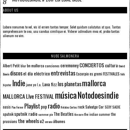
ABOUT US
Labore nonumes te vel, vis id errem tantas tempor. Solet quidam salutatus at quo. Tantas
comprehensam te sea, usu sanctus similique ei. Viderer admodum mea et, probo tantas
alienum ne vim.
NUBE SALMONERA
CONCIERTOS
ceremoney
cultura
Albert Petit
bn mallorca
blur
canciones
David
entrevistas
discos
el día eléctrico
Escorpio
FESTIVALES
es gremi
Bowie
folk
mallorca
Indie
los planetas
Lava fizz
jane yo
l.a.
hipster
música
Notodoesindie
MALLORCA LIve FESTIVAL
radio
Playlist
pop
rock
Salvatge Cor
oasis
SEXY SADIE
Pau Forner
Relatos Cortos
sputnik radio
The Beatles
sputnik
the
the indian summer
summer pie
the cure
the wheels
u2
álbumes
prussians
verano