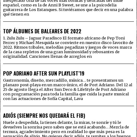
inesperado Una de las voces más bonitas y delicadas del indie
español, como es la de Anni B Sweet, se une a la psicodelia
guitarrera de Los Estanques. Si tuviéramos que decir en una palabra
qué tienen en
TOP ÁLBUMES DE BALEARES DE 2022
1. Zulu Zulu – Jaguar Paradisco El formato africano de Pep Toni
Ferrer y Michael Mesquida se convierte en nuestro disco favorito de
2022. Ritmos tribales, melodías pegadizas y juegos de voces marca
de la casa repletos de una gran luminosidad y rebosantes de
originalidad. Canciones llenas de arreglos en
POP ADRIANO AFTER SUN PLAYLIST’19
Gastronomía, diseño, mercadillo, música… te presentamos un
planazo post-playa en un marco único, el de Port Adriano. Del 12 al
25 de agosto llega el After Sun Deco & LifeStyle de Port Adriano
con programación para toda la familia que cuida la parte musical
con las actuaciones de Sofía Capital, Lava
ADIÓS (SIEMPRE NOS QUEDARÁ EL FIB)
Huele a despedida, la tienes delante, la miras, te sonríe y tú le
devuelves la sonrisa pero sabes que se está acabando… Mezcla de
ternura, agradecimiento pero en realidad lo que más pesa es la
sensación de alivio. No quieres decir adiós, te remites a los buenos