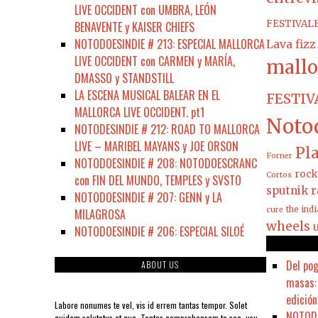
LIVE OCCIDENT con UMBRA, LEÓN
FESTIVAL
BENAVENTE y KAISER CHIEFS
NOTODOESINDIE # 213: ESPECIAL MALLORCA
Lava fizz
LIVE OCCIDENT con CARMEN y MARÍA,
mallo
DMASSO y STANDSTILL
LA ESCENA MUSICAL BALEAR EN EL
FESTIV
MALLORCA LIVE OCCIDENT. pt1
Noto
NOTODESINDIE # 212: ROAD TO MALLORCA
LIVE – MARIBEL MAYANS y JOE ORSON
Pla
Forner
NOTODOESINDIE # 208: NOTODOESCRANC
rock
Cortos
con FIN DEL MUNDO, TEMPLES y SVSTO
sputnik r
NOTODOESINDIE # 207: GENN y LA
the ind
cure
MILAGROSA
wheels
NOTODOESINDIE # 206: ESPECIAL SILOÉ
Del pog
ABOUT US
masas: 
edición
Labore nonumes te vel, vis id errem tantas tempor. Solet
NOTODO
quidam salutatus at quo. Tantas comprehensam te sea, usu