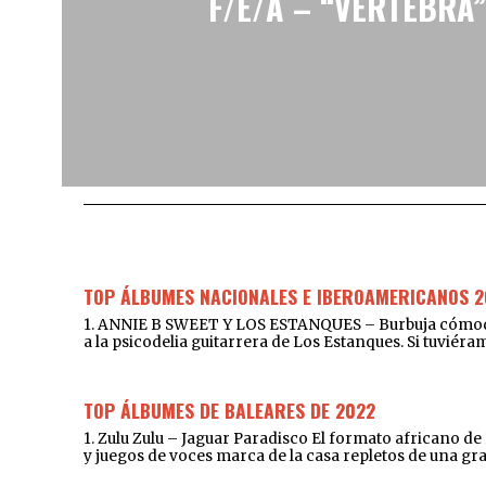
F/E/A – “VÈRTEBRA”
TOP ÁLBUMES NACIONALES E IBEROAMERICANOS 2
1. ANNIE B SWEET Y LOS ESTANQUES – Burbuja cómoda y 
a la psicodelia guitarrera de Los Estanques. Si tuviér
TOP ÁLBUMES DE BALEARES DE 2022
1. Zulu Zulu – Jaguar Paradisco El formato africano d
y juegos de voces marca de la casa repletos de una gr