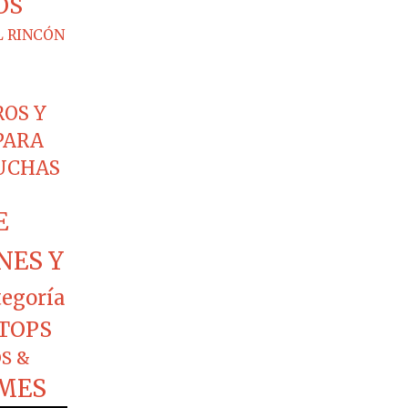
OS
L RINCÓN
ROS Y
PARA
CUCHAS
E
NES Y
tegoría
TOPS
S &
MES