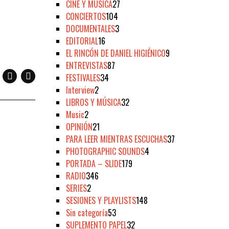
CINE Y MÚSICA
27
CONCIERTOS
104
DOCUMENTALES
3
EDITORIAL
16
EL RINCÓN DE DANIEL HIGIÉNICO
9
ENTREVISTAS
87
FESTIVALES
34
Interview
2
LIBROS Y MÚSICA
32
Music
2
OPINIÓN
21
PARA LEER MIENTRAS ESCUCHAS
37
PHOTOGRAPHIC SOUNDS
4
PORTADA – SLIDE
179
RADIO
346
SERIES
2
SESIONES Y PLAYLISTS
148
Sin categoría
53
SUPLEMENTO PAPEL
32