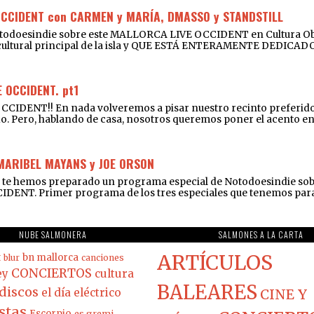
OCCIDENT con CARMEN y MARÍA, DMASSO y STANDSTILL
Notodoesindie sobre este MALLORCA LIVE OCCIDENT en Cultura Obe
o cultural principal de la isla y QUE ESTÁ ENTERAMENTE DEDIC
 OCCIDENT. pt1
ENT!! En nada volveremos a pisar nuestro recinto preferido du
do. Pero, hablando de casa, nosotros queremos poner el acento en l
 MARIBEL MAYANS y JOE ORSON
e hemos preparado un programa especial de Notodoesindie sobre e
IDENT. Primer programa de los tres especiales que tenemos para t
NUBE SALMONERA
SALMONES A LA CARTA
ARTÍCULOS
t
bn mallorca
blur
canciones
CONCIERTOS
ey
cultura
BALEARES
discos
el día eléctrico
CINE Y
stas
Escorpio
es gremi