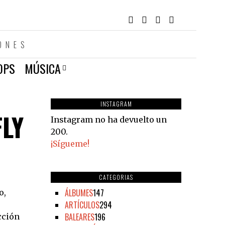
ONES
OPS
MÚSICA
INSTAGRAM
FLY
Instagram no ha devuelto un
200.
¡Sígueme!
CATEGORIAS
ÁLBUMES
147
o,
ARTÍCULOS
294
BALEARES
196
cción