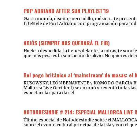
POP ADRIANO AFTER SUN PLAYLIST’19
Gastronomía, diseño, mercadillo, música… te presentam
LifeStyle de Port Adriano con programación para toda l
ADIÓS (SIEMPRE NOS QUEDARÁ EL FIB)
Huele a despedida, la tienes delante, la miras, te sonr
que más pesa es la sensación de alivio. No quieres deci
Del pogo británico al ‘mainstream’ de masas: el 
RUSOWSKY, LEÓN BENAVENTE y KOMODO GARCÍA BRILLA
Mallorca Live Occident) se coronó y reventó todas las 
espectacular para dar el
NOTODOESINDIE # 214: ESPECIAL MALLORCA LIVE 
Último especial de Notodoesindie sobre el MALLORCA
sobre el evento cultural principal de la isla y con el 