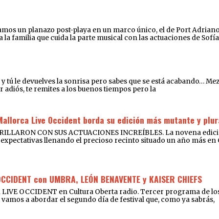
os un planazo post-playa en un marco único, el de Port Adriano. D
a familia que cuida la parte musical con las actuaciones de Sofía
íe y tú le devuelves la sonrisa pero sabes que se está acabando… M
r adiós, te remites a los buenos tiempos pero la
Mallorca Live Occident borda su edición más mutante y plur
RON CON SUS ACTUACIONES INCREÍBLES. La novena edición de
expectativas llenando el precioso recinto situado un año más en Cal
OCCIDENT con UMBRA, LEÓN BENAVENTE y KAISER CHIEFS
 LIVE OCCIDENT en Cultura Oberta radio. Tercer programa de los
que vamos a abordar el segundo día de festival que, como ya sabrás,