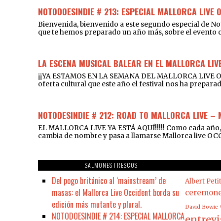
NOTODOESINDIE # 213: ESPECIAL MALLORCA LIVE 
Bienvenida, bienvenido a este segundo especial de 
que te hemos preparado un año más, sobre el event
LA ESCENA MUSICAL BALEAR EN EL MALLORCA LIVE
¡¡YA ESTAMOS EN LA SEMANA DEL MALLORCA LIVE OCCID
oferta cultural que este año el festival nos ha prepara
NOTODESINDIE # 212: ROAD TO MALLORCA LIVE –
EL MALLORCA LIVE YA ESTÁ AQUÍ!!!!! Como cada año, t
cambia de nombre y pasa a llamarse Mallorca live OCC
SALMONES FRESCOS
Del pogo británico al ‘mainstream’ de
Albert Peti
masas: el Mallorca Live Occident borda su
ceremon
edición más mutante y plural.
David Bowie
NOTODOESINDIE # 214: ESPECIAL MALLORCA
entrevi