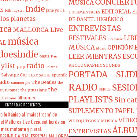
CONCIERT
MÚSICA
Indie
ES
jane yo
l.a.
EDITORIAL
folk
hipster
E
DOCUMENTALES
los planetas
DE DANIEL HIGIÉNICO
ENTREVISTAS
rca
MALLORCA LIve
FESTIVALES
LIB
música
Interview
AL
MÚSICA
OPINIÓN
Music
doesindie
LEER MIENTRAS ES
oasis
Pau
radio
ylist
PHOTOGRAPHIC SOUNDS
pop
Relatos
PORTADA - SLID
Salvatge Cor
sputnik
SEXY SADIE
adio
The Beatles
summer pie
the
RADIO
SESIO
the
the prussians
SERIES
ian summer
PLAYLISTS
u2
álbumes
Sin ca
verano
ENTRADAS RECIENTES
SUPLEMENTO PAPEL
o británico al ‘mainstream’ de
VÍDEO
el Mallorca Live Occident borda su
VIDEOJUEGOS Y MÚSICA
 más mutante y plural.
ÁLBU
ENTREVISTAS
ESINDIE # 214: ESPECIAL MALLORCA