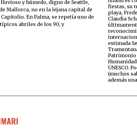
Island es c
, lluvioso y húmedo, digno de Seattle,
fiestas, su 
e Mallorca, no en la lejana capital de
playa, Fred
 Capitolio. En Palma, se repetía uno de
Claudia Schi
típicos abriles de los 90, y
últimament
reconocimi
internacion
estimada Se
Tramuntan
Patrimonio 
Humanidad 
UNESCO. Po
(muchos sa
además una
IMARI