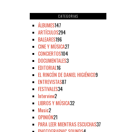
CATEGORIAS
ÁLBUMES
147
ARTÍCULOS
294
BALEARES
196
CINE Y MÚSICA
27
CONCIERTOS
104
DOCUMENTALES
3
EDITORIAL
16
EL RINCÓN DE DANIEL HIGIÉNICO
9
ENTREVISTAS
87
FESTIVALES
34
Interview
2
LIBROS Y MÚSICA
32
Music
2
OPINIÓN
21
PARA LEER MIENTRAS ESCUCHAS
37
PHOTOGRAPHIC SOUNDS
4