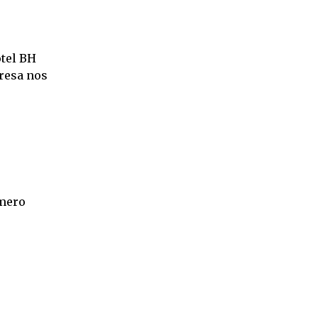
otel BH
fresa nos
umero