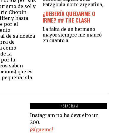
onocida por sus
Patagonia norte argentina,
turismo de sol y
eric Chopin,
¿DEBERÍA QUEDARME O
ffer y hasta
IRME? ## THE CLASH
e por el
La falta de un hermano
ento
mayor siempre me mancó
al de sa nostra
en cuanto a
rra de
a como
de la
por la
cos saben
bemos) que es
 pequeña isla
INSTAGRAM
Instagram no ha devuelto un
200.
¡Sígueme!