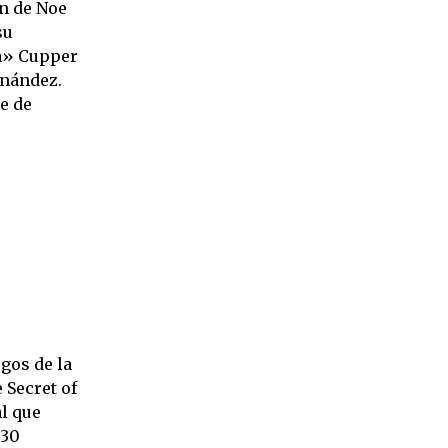
n de Noe
su
a» Cupper
nández.
e de
gos de la
 Secret of
l que
 30