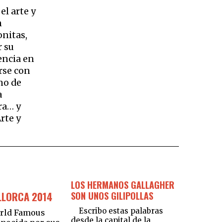
el arte y
n
onitas,
r su
encia en
rse con
uno de
a
ra… y
rte y
LOS HERMANOS GALLAGHER
LLORCA 2014
SON UNOS GILIPOLLAS
Escribo estas palabras
rld Famous
desde la capital de la