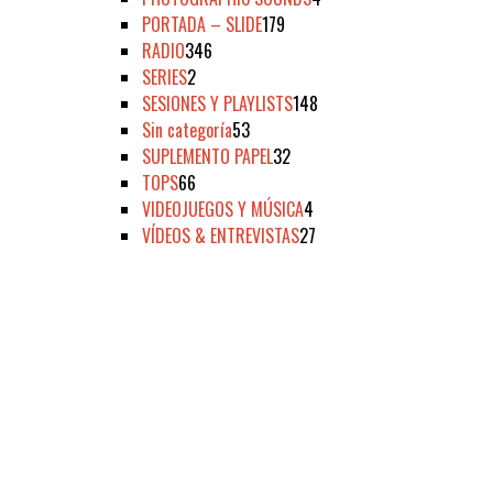
PORTADA – SLIDE
179
RADIO
346
SERIES
2
SESIONES Y PLAYLISTS
148
Sin categoría
53
SUPLEMENTO PAPEL
32
TOPS
66
VIDEOJUEGOS Y MÚSICA
4
VÍDEOS & ENTREVISTAS
27