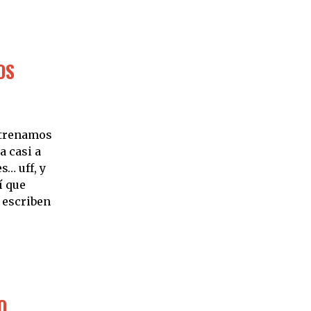
OS
strenamos
a casi a
… uff, y
í que
 escriben
O