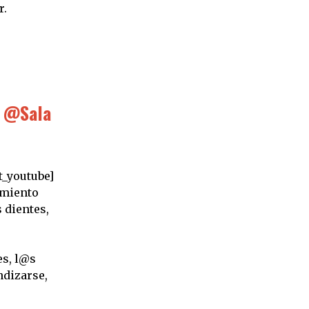
r.
9 @Sala
_youtube]
imiento
 dientes,
es, l@s
ndizarse,