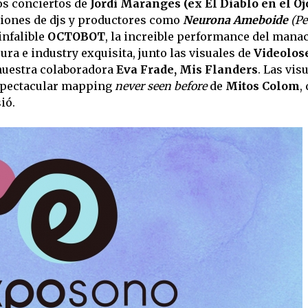
los conciertos de
Jordi Maranges (ex El Diablo en el Oj
esiones de djs y productores como
Neurona Ameboide
(Pe
 infalible
OCTOBOT
, la increible performance del mana
ra e industry exquisita, junto las visuales de
Videolos
 nuestra colaboradora
Eva Frade, Mis Flanders
. Las vis
espectacular mapping
never seen before
de
Mitos Colom
,
ió.