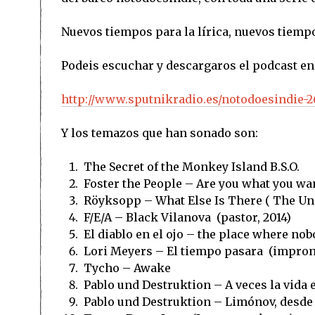
Nuevos tiempos para la lírica, nuevos tiem
Podeis escuchar y descargaros el podcast en
http://www.sputnikradio.es/notodoesindie-2
Y los temazos que han sonado son:
The Secret of the Monkey Island B.S.O.
Foster the People – Are you what you wan
Röyksopp – What Else Is There ( The Un
F/E/A – Black Vilanova (pastor, 2014)
El diablo en el ojo – the place where nob
Lori Meyers – El tiempo pasara (impront
Tycho – Awake
Pablo und Destruktion – A veces la vida 
Pablo und Destruktion – Limónov, desde A