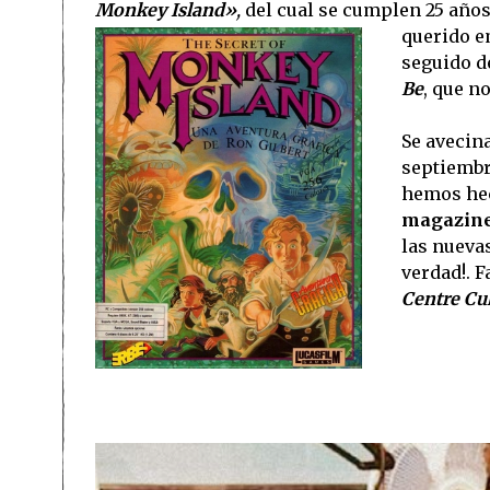
Monkey Island»
,
del cual se cumplen 25 años
querido e
seguido d
Be
, que no
Se avecin
septiembr
hemos hec
magazine 
las nuevas
verdad!. 
Centre Cul