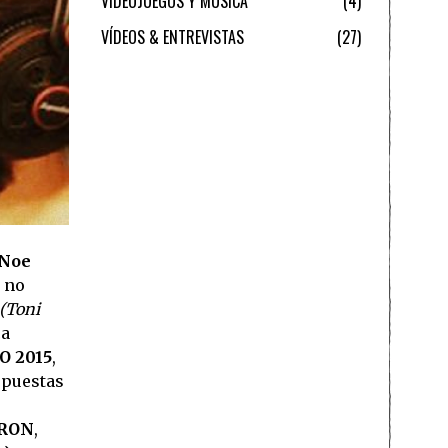
VIDEOJUEGOS Y MÚSICA
4
VÍDEOS & ENTREVISTAS
27
Noe
 no
(Toni
ca
 2015
,
opuestas
TRON
,