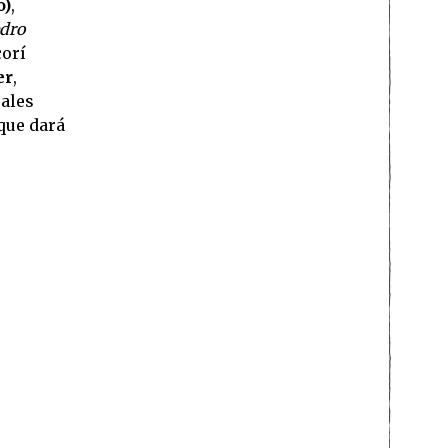
o)
,
dro
corí
er
,
uales
 que dará