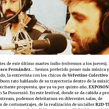
es de este último martes indio (volvemos a los jueves),
isco Fernández
…. hemos preferido poner más música y
lado, la entrevista con los chicos de
Velvetine Colectivo
buen rato hablando de su trayectoria dentro de la músi
xcitante propuesta, que ya va por quinto año,
EXPOSONO
 Sa Possessió. En este festival, donde se da cabida a pr
nstream, podemos deleitarnos en diferentes salas, de
de cortometrajes, de la realización de un taller
R2D-