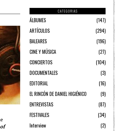
CATEGORIAS
ÁLBUMES
147
ARTÍCULOS
294
BALEARES
196
CINE Y MÚSICA
27
CONCIERTOS
104
DOCUMENTALES
3
EDITORIAL
16
EL RINCÓN DE DANIEL HIGIÉNICO
9
ENTREVISTAS
87
FESTIVALES
34
he
Interview
2
of