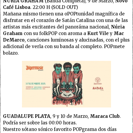
NÚRIA GRAHAM
(Banda Completa), 9 de Marzo,
Novo
Café Lisboa
. 22:00 H (SOLD OUT)
Mañana mismo tienen una oPOPtunidad magnífica de
disfrutar en el corazón de Satán Catalina con una de las
artistas más excitantes del panoráma nacional,
Núria
Graham
con su folkPOP con aroma a
Kurt Vile
y
Mac
DeMarco
, canciones luminosas y alucinadas, con el plus
adicional de verla con su banda al completo. POPmete
bolazo.
GUADALUPE PLATA
, 9 y 10 de Marzo,
Maraca Club
.
Podría ser sobre las 00:00 horas.
Nuestro sótano sónico favorito POPgrama dos días