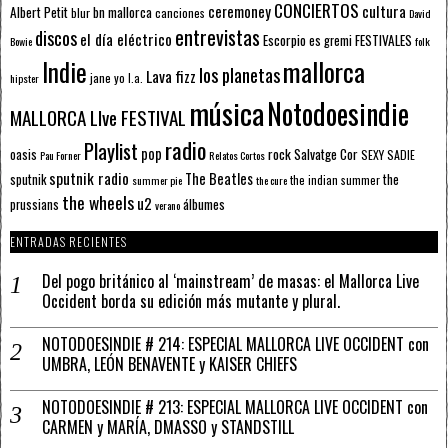
CONCIERTOS
ceremoney
cultura
Albert Petit
bn mallorca
blur
canciones
David
entrevistas
discos
el día eléctrico
Escorpio
FESTIVALES
es gremi
Bowie
folk
mallorca
Indie
los planetas
Lava fizz
jane yo
l.a.
hipster
música
Notodoesindie
MALLORCA LIve FESTIVAL
radio
Playlist
pop
rock
Salvatge Cor
oasis
SEXY SADIE
Pau Forner
Relatos Cortos
sputnik radio
The Beatles
sputnik
the
the indian summer
summer pie
the cure
the wheels
u2
álbumes
prussians
verano
ENTRADAS RECIENTES
Del pogo británico al ‘mainstream’ de masas: el Mallorca Live
Occident borda su edición más mutante y plural.
NOTODOESINDIE # 214: ESPECIAL MALLORCA LIVE OCCIDENT con
UMBRA, LEÓN BENAVENTE y KAISER CHIEFS
NOTODOESINDIE # 213: ESPECIAL MALLORCA LIVE OCCIDENT con
CARMEN y MARÍA, DMASSO y STANDSTILL