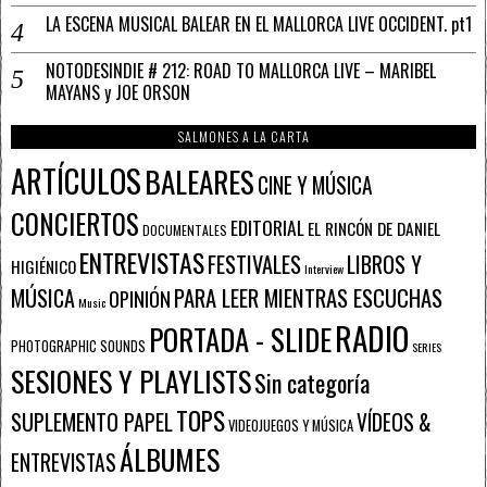
LA ESCENA MUSICAL BALEAR EN EL MALLORCA LIVE OCCIDENT. pt1
NOTODESINDIE # 212: ROAD TO MALLORCA LIVE – MARIBEL
MAYANS y JOE ORSON
SALMONES A LA CARTA
ARTÍCULOS
BALEARES
CINE Y MÚSICA
CONCIERTOS
EDITORIAL
EL RINCÓN DE DANIEL
DOCUMENTALES
ENTREVISTAS
FESTIVALES
LIBROS Y
HIGIÉNICO
Interview
PARA LEER MIENTRAS ESCUCHAS
MÚSICA
OPINIÓN
Music
RADIO
PORTADA - SLIDE
PHOTOGRAPHIC SOUNDS
SERIES
SESIONES Y PLAYLISTS
Sin categoría
TOPS
SUPLEMENTO PAPEL
VÍDEOS &
VIDEOJUEGOS Y MÚSICA
ÁLBUMES
ENTREVISTAS