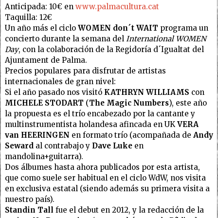
Anticipada: 10€ en
www.palmacultura.cat
Taquilla: 12€
Un año más el ciclo
WOMEN don´t WAIT
programa un
concierto durante la semana del
International WOMEN
Day
, con la colaboración de la Regidoría d´Igualtat del
Ajuntament de Palma.
Precios populares para disfrutar de artistas
internacionales de gran nivel:
Si el año pasado nos visitó
KATHRYN WILLIAMS
con
MICHELE STODART
(
The Magic Numbers
), este año
la propuesta es el trío encabezado por la cantante y
multinstrumentista holandesa afincada en UK
VERA
van HEERINGEN
en formato trío (acompañada de
Andy
Seward
al contrabajo y
Dave Luke
en
mandolina+guitarra).
Dos álbumes hasta ahora publicados por esta artista,
que como suele ser habitual en el ciclo WdW, nos visita
en exclusiva estatal (siendo además su primera visita a
nuestro país).
Standin Tall
fue el debut en 2012, y la redacción de la