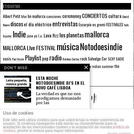
ETIQUETAS
CONCIERTOS
ceremoney
cultura
Albert Petit
bn mallorca
blur
canciones
David
entrevistas
discos
el día eléctrico
Escorpio
FESTIVALES
es gremi
Bowie
folk
mallorca
Indie
los planetas
Lava fizz
jane yo
l.a.
hipster
música
Notodoesindie
MALLORCA LIve FESTIVAL
radio
Playlist
pop
rock
Salvatge Cor
oasis
SEXY SADIE
Pau Forner
Relatos Cortos
sputnik radio
The Beatles
sputnik
the
the indian summer
summer pie
the cure
DON'T MISS
the wheels
u2
álbumes
prussians
verano
ESTA NOCHE
NOTODOESINDIE DJ’S EN EL
NOVO CAFÉ LISBOA
La verdad es que no nos
prodigamos demasiado
por las
NOTODOESINDIE#24:
Uso de cookies
TOGETHER
Este sitio web utiliza cookies para que usted tenga la mejor experiencia de
© 2014 Todos los derechos reservados.
«Esta gala está llena de lo
usuario. Si continúa navegando está dando su consentimiento para la
aceptación de las mencionadas cookies y la aceptación de nuestra
gitano pero sin gitanos
política de
cookies
, pinche el enlace para mayor información.
POLÍTICA DE PRIVACIDAD
CONTACTO