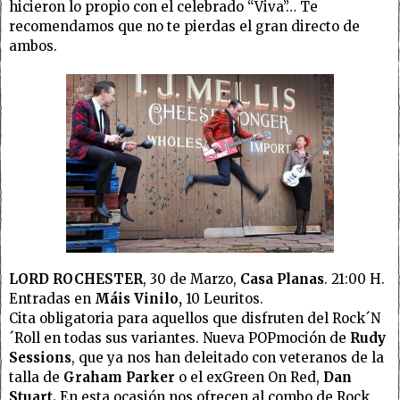
hicieron lo propio con el celebrado “Viva”… Te
recomendamos que no te pierdas el gran directo de
ambos.
LORD ROCHESTER
, 30 de Marzo,
Casa Planas
. 21:00 H.
Entradas en
Máis Vinilo,
10 Leuritos.
Cita obligatoria para aquellos que disfruten del Rock´N
´Roll en todas sus variantes. Nueva POPmoción de
Rudy
Sessions
, que ya nos han deleitado con veteranos de la
talla de
Graham Parker
o el exGreen On Red,
Dan
Stuart.
En esta ocasión nos ofrecen al combo de Rock