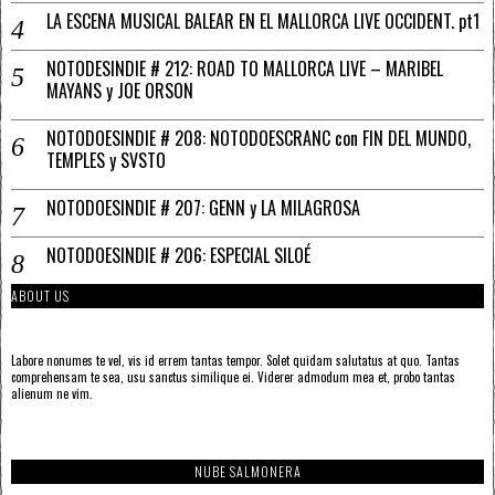
LA ESCENA MUSICAL BALEAR EN EL MALLORCA LIVE OCCIDENT. pt1
NOTODESINDIE # 212: ROAD TO MALLORCA LIVE – MARIBEL
MAYANS y JOE ORSON
NOTODOESINDIE # 208: NOTODOESCRANC con FIN DEL MUNDO,
TEMPLES y SVSTO
NOTODOESINDIE # 207: GENN y LA MILAGROSA
NOTODOESINDIE # 206: ESPECIAL SILOÉ
ABOUT US
Labore nonumes te vel, vis id errem tantas tempor. Solet quidam salutatus at quo. Tantas
comprehensam te sea, usu sanctus similique ei. Viderer admodum mea et, probo tantas
alienum ne vim.
NUBE SALMONERA