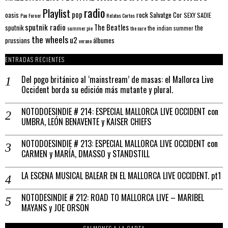
radio
Playlist
pop
rock
Salvatge Cor
oasis
SEXY SADIE
Pau Forner
Relatos Cortos
sputnik radio
The Beatles
sputnik
the
the indian summer
summer pie
the cure
the wheels
u2
álbumes
prussians
verano
ENTRADAS RECIENTES
Del pogo británico al ‘mainstream’ de masas: el Mallorca Live
Occident borda su edición más mutante y plural.
NOTODOESINDIE # 214: ESPECIAL MALLORCA LIVE OCCIDENT con
UMBRA, LEÓN BENAVENTE y KAISER CHIEFS
NOTODOESINDIE # 213: ESPECIAL MALLORCA LIVE OCCIDENT con
CARMEN y MARÍA, DMASSO y STANDSTILL
LA ESCENA MUSICAL BALEAR EN EL MALLORCA LIVE OCCIDENT. pt1
NOTODESINDIE # 212: ROAD TO MALLORCA LIVE – MARIBEL
MAYANS y JOE ORSON