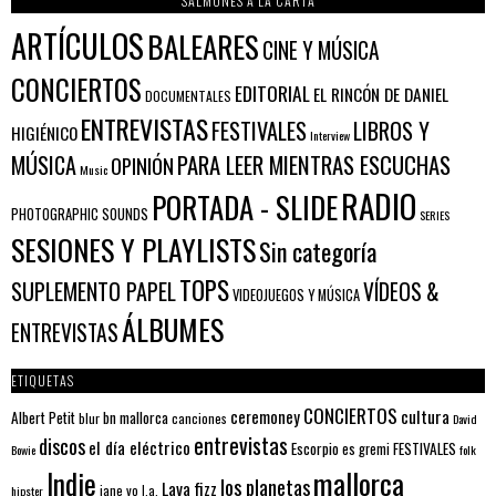
SALMONES A LA CARTA
ARTÍCULOS
BALEARES
CINE Y MÚSICA
CONCIERTOS
EDITORIAL
EL RINCÓN DE DANIEL
DOCUMENTALES
ENTREVISTAS
FESTIVALES
LIBROS Y
HIGIÉNICO
Interview
PARA LEER MIENTRAS ESCUCHAS
MÚSICA
OPINIÓN
Music
RADIO
PORTADA - SLIDE
PHOTOGRAPHIC SOUNDS
SERIES
SESIONES Y PLAYLISTS
Sin categoría
TOPS
SUPLEMENTO PAPEL
VÍDEOS &
VIDEOJUEGOS Y MÚSICA
ÁLBUMES
ENTREVISTAS
ETIQUETAS
CONCIERTOS
ceremoney
cultura
Albert Petit
bn mallorca
blur
canciones
David
entrevistas
discos
el día eléctrico
Escorpio
FESTIVALES
es gremi
Bowie
folk
mallorca
Indie
los planetas
Lava fizz
jane yo
l.a.
hipster