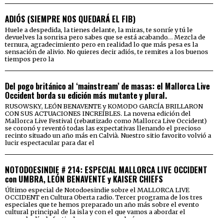
ADIÓS (SIEMPRE NOS QUEDARÁ EL FIB)
Huele a despedida, la tienes delante, la miras, te sonríe y tú le
devuelves la sonrisa pero sabes que se está acabando… Mezcla de
ternura, agradecimiento pero en realidad lo que más pesa es la
sensación de alivio. No quieres decir adiós, te remites a los buenos
tiempos pero la
Del pogo británico al ‘mainstream’ de masas: el Mallorca Live
Occident borda su edición más mutante y plural.
RUSOWSKY, LEÓN BENAVENTE y KOMODO GARCÍA BRILLARON
CON SUS ACTUACIONES INCREÍBLES. La novena edición del
Mallorca Live Festival (rebautizado como Mallorca Live Occident)
se coronó y reventó todas las expectativas llenando el precioso
recinto situado un año más en Calvià. Nuestro sitio favorito volvió a
lucir espectacular para dar el
NOTODOESINDIE # 214: ESPECIAL MALLORCA LIVE OCCIDENT
con UMBRA, LEÓN BENAVENTE y KAISER CHIEFS
Último especial de Notodoesindie sobre el MALLORCA LIVE
OCCIDENT en Cultura Oberta radio. Tercer programa de los tres
especiales que te hemos preparado un año más sobre el evento
cultural principal de la isla y con el que vamos a abordar el