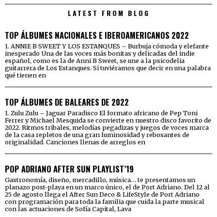
LATEST FROM BLOG
TOP ÁLBUMES NACIONALES E IBEROAMERICANOS 2022
1. ANNIE B SWEET Y LOS ESTANQUES – Burbuja cómoda y elefante
inesperado Una de las voces más bonitas y delicadas del indie
español, como es la de Anni B Sweet, se une a la psicodelia
guitarrera de Los Estanques. Si tuviéramos que decir en una palabra
qué tienen en
TOP ÁLBUMES DE BALEARES DE 2022
1. Zulu Zulu – Jaguar Paradisco El formato africano de Pep Toni
Ferrer y Michael Mesquida se convierte en nuestro disco favorito de
2022. Ritmos tribales, melodías pegadizas y juegos de voces marca
de la casa repletos de una gran luminosidad y rebosantes de
originalidad. Canciones llenas de arreglos en
POP ADRIANO AFTER SUN PLAYLIST’19
Gastronomía, diseño, mercadillo, música… te presentamos un
planazo post-playa en un marco único, el de Port Adriano. Del 12 al
25 de agosto llega el After Sun Deco & LifeStyle de Port Adriano
con programación para toda la familia que cuida la parte musical
con las actuaciones de Sofía Capital, Lava