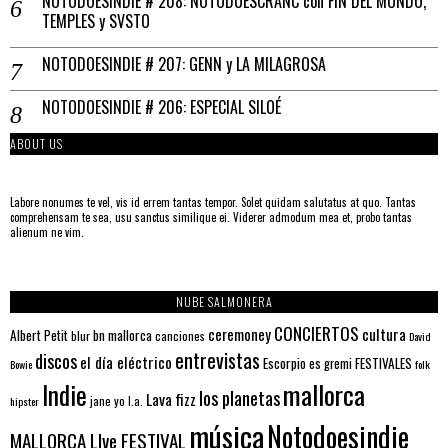
NOTODOESINDIE # 208: NOTODOESCRANC con FIN DEL MUNDO,
TEMPLES y SVSTO
NOTODOESINDIE # 207: GENN y LA MILAGROSA
NOTODOESINDIE # 206: ESPECIAL SILOÉ
ABOUT US
Labore nonumes te vel, vis id errem tantas tempor. Solet quidam salutatus at quo. Tantas
comprehensam te sea, usu sanctus similique ei. Viderer admodum mea et, probo tantas
alienum ne vim.
NUBE SALMONERA
CONCIERTOS
ceremoney
cultura
Albert Petit
bn mallorca
blur
canciones
David
entrevistas
discos
el día eléctrico
Escorpio
FESTIVALES
es gremi
Bowie
folk
mallorca
Indie
los planetas
Lava fizz
jane yo
l.a.
hipster
música
Notodoesindie
MALLORCA LIve FESTIVAL