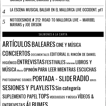
LA ESCENA MUSICAL BALEAR EN EL MALLORCA LIVE OCCIDENT. pt1
NOTODESINDIE # 212: ROAD TO MALLORCA LIVE – MARIBEL
MAYANS y JOE ORSON
SALMONES A LA CARTA
ARTÍCULOS
BALEARES
CINE Y MÚSICA
CONCIERTOS
EDITORIAL
EL RINCÓN DE DANIEL
DOCUMENTALES
ENTREVISTAS
FESTIVALES
LIBROS Y
HIGIÉNICO
Interview
PARA LEER MIENTRAS ESCUCHAS
MÚSICA
OPINIÓN
Music
RADIO
PORTADA - SLIDE
PHOTOGRAPHIC SOUNDS
SERIES
SESIONES Y PLAYLISTS
Sin categoría
TOPS
SUPLEMENTO PAPEL
VÍDEOS &
VIDEOJUEGOS Y MÚSICA
ÁLBUMES
ENTREVISTAS