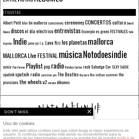
ETIQUETAS
CONCIERTOS
ceremoney
cultura
Albert Petit
bn mallorca
blur
canciones
David
entrevistas
discos
el día eléctrico
Escorpio
FESTIVALES
es gremi
Bowie
folk
mallorca
Indie
los planetas
Lava fizz
jane yo
l.a.
hipster
música
Notodoesindie
MALLORCA LIve FESTIVAL
radio
Playlist
pop
rock
Salvatge Cor
oasis
SEXY SADIE
Pau Forner
Relatos Cortos
sputnik radio
The Beatles
sputnik
the
the indian summer
summer pie
the cure
the wheels
u2
álbumes
prussians
verano
DON'T MISS
EVENTOS RECOMENDADOS
Uso de cookies
DE ABRIL
Este sitio web utiliza cookies para que usted tenga la mejor experiencia de
© 2014 Todos los derechos reservados.
Otra vez de vuelta, otra
usuario. Si continúa navegando está dando su consentimiento para la
aceptación de las mencionadas cookies y la aceptación de nuestra
vez iluminando sus vacías
política de