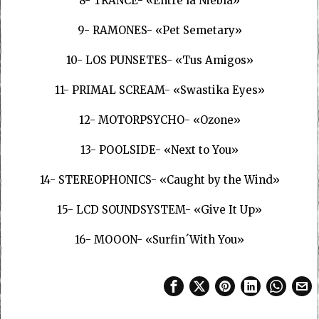
8- TRANCE- «Entre la Niebla»
9- RAMONES- «Pet Semetary»
10- LOS PUNSETES- «Tus Amigos»
11- PRIMAL SCREAM- «Swastika Eyes»
12- MOTORPSYCHO- «Ozone»
13- POOLSIDE- «Next to You»
14- STEREOPHONICS- «Caught by the Wind»
15- LCD SOUNDSYSTEM- «Give It Up»
16- MOOON- «Surfin´With You»