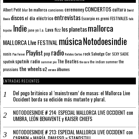
CONCIERTOS
ceremoney
cultura
Albert Petit
bn mallorca
blur
canciones
David
entrevistas
discos
el día eléctrico
Escorpio
FESTIVALES
es gremi
Bowie
folk
mallorca
Indie
los planetas
Lava fizz
jane yo
l.a.
hipster
música
Notodoesindie
MALLORCA LIve FESTIVAL
radio
Playlist
pop
rock
Salvatge Cor
oasis
SEXY SADIE
Pau Forner
Relatos Cortos
sputnik radio
The Beatles
sputnik
the
the indian summer
summer pie
the cure
the wheels
u2
álbumes
prussians
verano
ENTRADAS RECIENTES
Del pogo británico al ‘mainstream’ de masas: el Mallorca Live
Occident borda su edición más mutante y plural.
NOTODOESINDIE # 214: ESPECIAL MALLORCA LIVE OCCIDENT con
UMBRA, LEÓN BENAVENTE y KAISER CHIEFS
NOTODOESINDIE # 213: ESPECIAL MALLORCA LIVE OCCIDENT con
CARMEN y MARÍA, DMASSO y STANDSTILL