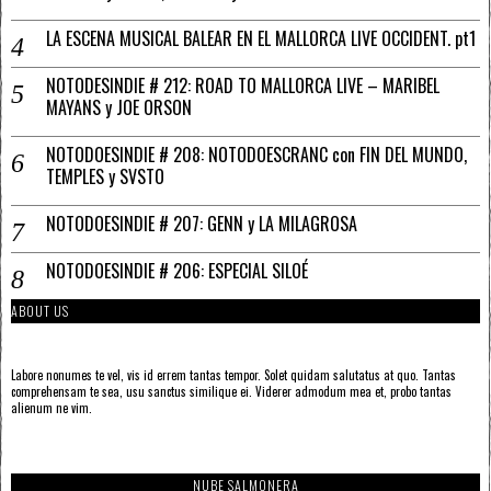
LA ESCENA MUSICAL BALEAR EN EL MALLORCA LIVE OCCIDENT. pt1
NOTODESINDIE # 212: ROAD TO MALLORCA LIVE – MARIBEL
MAYANS y JOE ORSON
NOTODOESINDIE # 208: NOTODOESCRANC con FIN DEL MUNDO,
TEMPLES y SVSTO
NOTODOESINDIE # 207: GENN y LA MILAGROSA
NOTODOESINDIE # 206: ESPECIAL SILOÉ
ABOUT US
Labore nonumes te vel, vis id errem tantas tempor. Solet quidam salutatus at quo. Tantas
comprehensam te sea, usu sanctus similique ei. Viderer admodum mea et, probo tantas
alienum ne vim.
NUBE SALMONERA