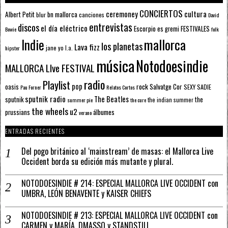
CONCIERTOS
ceremoney
cultura
Albert Petit
bn mallorca
blur
canciones
David
entrevistas
discos
el día eléctrico
Escorpio
FESTIVALES
es gremi
Bowie
folk
mallorca
Indie
los planetas
Lava fizz
jane yo
l.a.
hipster
música
Notodoesindie
MALLORCA LIve FESTIVAL
radio
Playlist
pop
rock
Salvatge Cor
oasis
SEXY SADIE
Pau Forner
Relatos Cortos
sputnik radio
The Beatles
sputnik
the
the indian summer
summer pie
the cure
the wheels
u2
álbumes
prussians
verano
ENTRADAS RECIENTES
Del pogo británico al ‘mainstream’ de masas: el Mallorca Live
Occident borda su edición más mutante y plural.
NOTODOESINDIE # 214: ESPECIAL MALLORCA LIVE OCCIDENT con
UMBRA, LEÓN BENAVENTE y KAISER CHIEFS
NOTODOESINDIE # 213: ESPECIAL MALLORCA LIVE OCCIDENT con
CARMEN y MARÍA, DMASSO y STANDSTILL