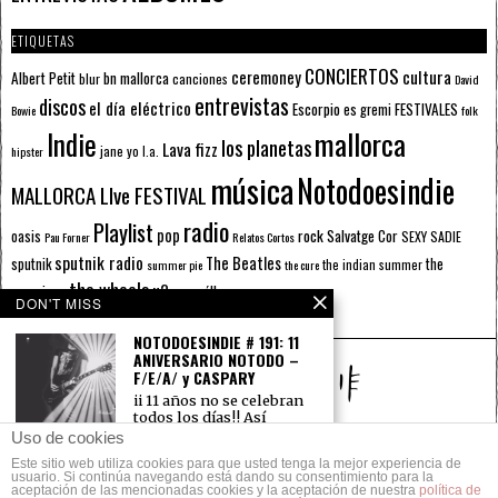
ETIQUETAS
CONCIERTOS
ceremoney
cultura
Albert Petit
bn mallorca
blur
canciones
David
entrevistas
discos
el día eléctrico
Escorpio
FESTIVALES
es gremi
Bowie
folk
mallorca
Indie
los planetas
Lava fizz
jane yo
l.a.
hipster
música
Notodoesindie
MALLORCA LIve FESTIVAL
radio
Playlist
pop
rock
Salvatge Cor
oasis
SEXY SADIE
Pau Forner
Relatos Cortos
sputnik radio
The Beatles
sputnik
the
the indian summer
summer pie
the cure
the wheels
u2
álbumes
prussians
verano
DON'T MISS
NOTODOESINDIE # 191: 11
ANIVERSARIO NOTODO –
F/E/A/ y CASPARY
ii 11 años no se celebran
todos los días!! Así
Uso de cookies
TODO LO QUE IMPORTA SUCEDE EN LAS
Este sitio web utiliza cookies para que usted tenga la mejor experiencia de
© 2014 Todos los derechos reservados.
CANCIONES
usuario. Si continúa navegando está dando su consentimiento para la
aceptación de las mencionadas cookies y la aceptación de nuestra
política de