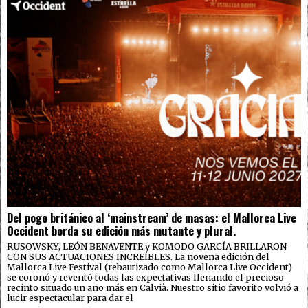
Del pogo británico al ‘mainstream’ de masas: el Mallorca Live
Occident borda su edición más mutante y plural.
RUSOWSKY, LEÓN BENAVENTE y KOMODO GARCÍA BRILLARON
CON SUS ACTUACIONES INCREÍBLES. La novena edición del
Mallorca Live Festival (rebautizado como Mallorca Live Occident)
se coronó y reventó todas las expectativas llenando el precioso
recinto situado un año más en Calvià. Nuestro sitio favorito volvió a
lucir espectacular para dar el