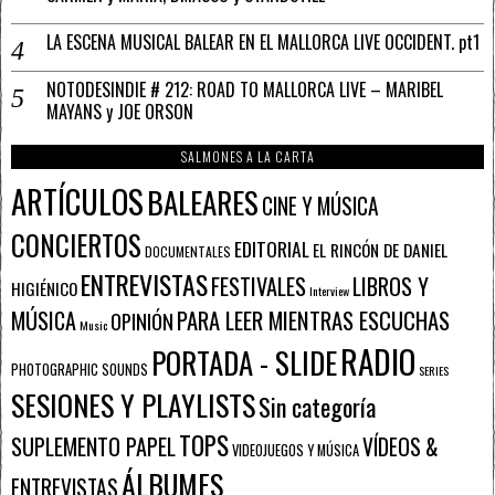
LA ESCENA MUSICAL BALEAR EN EL MALLORCA LIVE OCCIDENT. pt1
NOTODESINDIE # 212: ROAD TO MALLORCA LIVE – MARIBEL
MAYANS y JOE ORSON
SALMONES A LA CARTA
ARTÍCULOS
BALEARES
CINE Y MÚSICA
CONCIERTOS
EDITORIAL
EL RINCÓN DE DANIEL
DOCUMENTALES
ENTREVISTAS
FESTIVALES
LIBROS Y
HIGIÉNICO
Interview
PARA LEER MIENTRAS ESCUCHAS
MÚSICA
OPINIÓN
Music
RADIO
PORTADA - SLIDE
PHOTOGRAPHIC SOUNDS
SERIES
SESIONES Y PLAYLISTS
Sin categoría
TOPS
SUPLEMENTO PAPEL
VÍDEOS &
VIDEOJUEGOS Y MÚSICA
ÁLBUMES
ENTREVISTAS