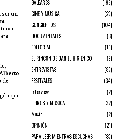
BALEARES
196
CINE Y MÚSICA
27
a ser un
ra
CONCIERTOS
104
 tener
DOCUMENTALES
3
bara
EDITORIAL
16
EL RINCÓN DE DANIEL HIGIÉNICO
9
üe,
ENTREVISTAS
87
Alberto
FESTIVALES
34
o de
Interview
2
egún que
LIBROS Y MÚSICA
32
Music
2
OPINIÓN
21
PARA LEER MIENTRAS ESCUCHAS
37