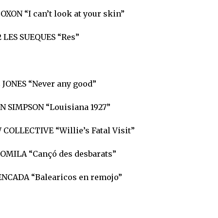
XON “I can’t look at your skin”
2 LES SUEQUES “Res”
C JONES “Never any good”
N SIMPSON “Louisiana 1927”
COLLECTIVE “Willie’s Fatal Visit”
OMILA “Cançó des desbarats”
ENCADA “Balearicos en remojo”