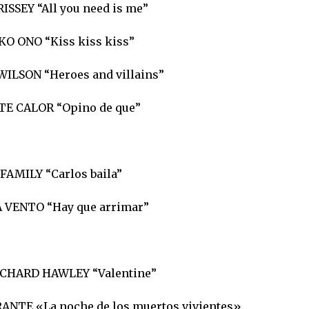
ISSEY “All you need is me”
KO ONO “Kiss kiss kiss”
WILSON “Heroes and villains”
ETE CALOR “Opino de que”
 FAMILY “Carlos baila”
A VENTO “Hay que arrimar”
RICHARD HAWLEY “Valentine”
ANTE «La noche de los muertos vivientes»