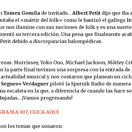
on
Tomeu Gomila
de invitado…
Albert Petit
dijo que iba 
isitaba el «mártir del folk» como le bautizó el gallego
Ir
ue nos ilumine con sus nociones de folk y es una suerte
omentó su tercera edición. Una pena que finalmente aca
Petit debido a discrepancias balompédicas.
rezas: Morrissey, Yoko Ono, Michael Jackson, Mötley Cr
n la parte final tuvimos una sorpresa con la entrada de
actualidad musical y nos contaron que planean un cicl
r Seguro» Verdaguer
pilotó la Sputnik Radio de manera
una escaleta en la que, a diferencia de cuando las hace s
dibujadas… ¡Vamos progresando!
RAMA 107, CLICA AQUÍ
son los temas que sonaron: