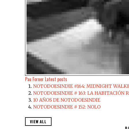
Pau Forner
Latest posts
NOTODOESINDIE #164: MIDNIGHT WALKER
NOTODOESINDIE # 163: LA HABITACIÓN R
10 AÑOS DE NOTODOESINDIE
NOTODOESINDIE # 152: NOLO
VIEW ALL
D