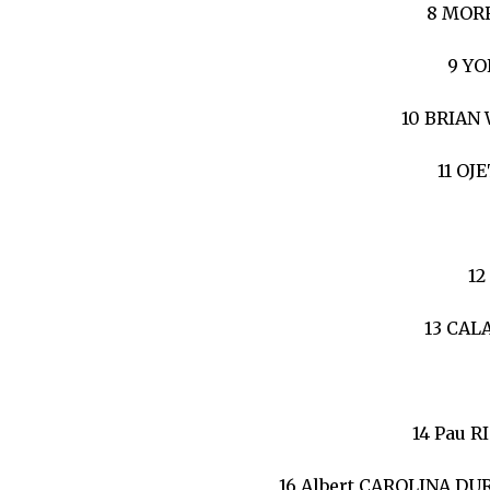
8 MORR
9 YO
10 BRIAN 
11 OJ
12
13 CAL
14 Pau 
16 Albert CAROLINA DUR