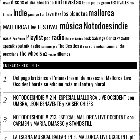
entrevistas
discos
el día eléctrico
Escorpio
FESTIVALES
es gremi
Bowie
folk
mallorca
Indie
los planetas
Lava fizz
jane yo
l.a.
hipster
música
Notodoesindie
MALLORCA LIve FESTIVAL
radio
Playlist
pop
rock
Salvatge Cor
oasis
SEXY SADIE
Pau Forner
Relatos Cortos
sputnik radio
The Beatles
sputnik
the
the indian summer
summer pie
the cure
the wheels
u2
álbumes
prussians
verano
ENTRADAS RECIENTES
Del pogo británico al ‘mainstream’ de masas: el Mallorca Live
Occident borda su edición más mutante y plural.
NOTODOESINDIE # 214: ESPECIAL MALLORCA LIVE OCCIDENT con
UMBRA, LEÓN BENAVENTE y KAISER CHIEFS
NOTODOESINDIE # 213: ESPECIAL MALLORCA LIVE OCCIDENT con
CARMEN y MARÍA, DMASSO y STANDSTILL
LA ESCENA MUSICAL BALEAR EN EL MALLORCA LIVE OCCIDENT. pt1