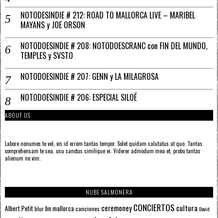
NOTODESINDIE # 212: ROAD TO MALLORCA LIVE – MARIBEL
MAYANS y JOE ORSON
NOTODOESINDIE # 208: NOTODOESCRANC con FIN DEL MUNDO,
TEMPLES y SVSTO
NOTODOESINDIE # 207: GENN y LA MILAGROSA
NOTODOESINDIE # 206: ESPECIAL SILOÉ
ABOUT US
Labore nonumes te vel, vis id errem tantas tempor. Solet quidam salutatus at quo. Tantas
comprehensam te sea, usu sanctus similique ei. Viderer admodum mea et, probo tantas
alienum ne vim.
NUBE SALMONERA
CONCIERTOS
ceremoney
cultura
Albert Petit
bn mallorca
blur
canciones
David