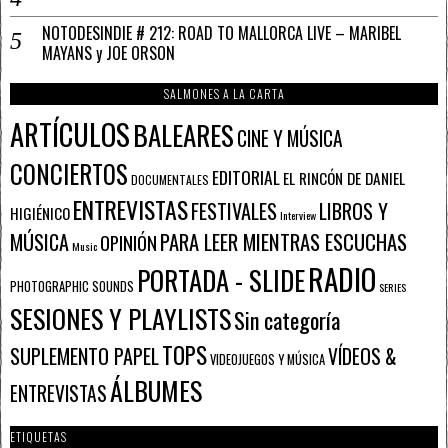
NOTODESINDIE # 212: ROAD TO MALLORCA LIVE – MARIBEL
MAYANS y JOE ORSON
SALMONES A LA CARTA
ARTÍCULOS
BALEARES
CINE Y MÚSICA
CONCIERTOS
EDITORIAL
EL RINCÓN DE DANIEL
DOCUMENTALES
ENTREVISTAS
FESTIVALES
LIBROS Y
HIGIÉNICO
Interview
PARA LEER MIENTRAS ESCUCHAS
MÚSICA
OPINIÓN
Music
RADIO
PORTADA - SLIDE
PHOTOGRAPHIC SOUNDS
SERIES
SESIONES Y PLAYLISTS
Sin categoría
TOPS
SUPLEMENTO PAPEL
VÍDEOS &
VIDEOJUEGOS Y MÚSICA
ÁLBUMES
ENTREVISTAS
ETIQUETAS