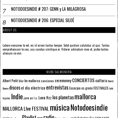
NOTODOESINDIE # 207: GENN y LA MILAGROSA
NOTODOESINDIE # 206: ESPECIAL SILOÉ
ABOUT US
Labore nonumes te vel, vis id errem tantas tempor. Solet quidam salutatus at quo. Tantas
comprehensam te sea, usu sanctus similique ei. Viderer admodum mea et, probo tantas
alienum ne vim.
NUBE SALMONERA
CONCIERTOS
ceremoney
cultura
Albert Petit
bn mallorca
blur
canciones
David
entrevistas
discos
el día eléctrico
Escorpio
FESTIVALES
es gremi
Bowie
folk
mallorca
Indie
los planetas
Lava fizz
jane yo
l.a.
hipster
música
Notodoesindie
MALLORCA LIve FESTIVAL
radio
Playlist
pop
rock
Salvatge Cor