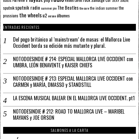
oasis
SEXY SADIE
Pau Forner
Relatos Cortos
sputnik radio
The Beatles
sputnik
the
the indian summer
summer pie
the cure
the wheels
u2
álbumes
prussians
verano
ENTRADAS RECIENTES
Del pogo británico al ‘mainstream’ de masas: el Mallorca Live
Occident borda su edición más mutante y plural.
NOTODOESINDIE # 214: ESPECIAL MALLORCA LIVE OCCIDENT con
UMBRA, LEÓN BENAVENTE y KAISER CHIEFS
NOTODOESINDIE # 213: ESPECIAL MALLORCA LIVE OCCIDENT con
CARMEN y MARÍA, DMASSO y STANDSTILL
LA ESCENA MUSICAL BALEAR EN EL MALLORCA LIVE OCCIDENT. pt1
NOTODESINDIE # 212: ROAD TO MALLORCA LIVE – MARIBEL
MAYANS y JOE ORSON
SALMONES A LA CARTA