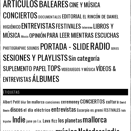
ARTÍCULOS
BALEARES
CINE Y MÚSICA
CONCIERTOS
EDITORIAL
EL RINCÓN DE DANIEL
DOCUMENTALES
ENTREVISTAS
FESTIVALES
LIBROS Y
HIGIÉNICO
Interview
PARA LEER MIENTRAS ESCUCHAS
MÚSICA
OPINIÓN
Music
RADIO
PORTADA - SLIDE
PHOTOGRAPHIC SOUNDS
SERIES
SESIONES Y PLAYLISTS
Sin categoría
TOPS
SUPLEMENTO PAPEL
VÍDEOS &
VIDEOJUEGOS Y MÚSICA
ÁLBUMES
ENTREVISTAS
ETIQUETAS
CONCIERTOS
ceremoney
cultura
Albert Petit
bn mallorca
blur
canciones
David
entrevistas
discos
el día eléctrico
Escorpio
FESTIVALES
es gremi
Bowie
folk
mallorca
Indie
los planetas
Lava fizz
jane yo
l.a.
hipster