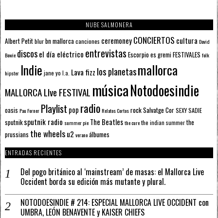
NUBE SALMONERA
CONCIERTOS
ceremoney
cultura
Albert Petit
bn mallorca
blur
canciones
David
entrevistas
discos
el día eléctrico
Escorpio
FESTIVALES
es gremi
Bowie
folk
mallorca
Indie
los planetas
Lava fizz
jane yo
l.a.
hipster
música
Notodoesindie
MALLORCA LIve FESTIVAL
radio
Playlist
pop
rock
Salvatge Cor
oasis
SEXY SADIE
Pau Forner
Relatos Cortos
sputnik radio
The Beatles
sputnik
the
the indian summer
summer pie
the cure
the wheels
u2
álbumes
prussians
verano
ENTRADAS RECIENTES
Del pogo británico al ‘mainstream’ de masas: el Mallorca Live
Occident borda su edición más mutante y plural.
NOTODOESINDIE # 214: ESPECIAL MALLORCA LIVE OCCIDENT con
UMBRA, LEÓN BENAVENTE y KAISER CHIEFS