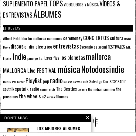
TOPS
SUPLEMENTO PAPEL
VÍDEOS &
VIDEOJUEGOS Y MÚSICA
ÁLBUMES
ENTREVISTAS
ETIQUETAS
CONCIERTOS
ceremoney
cultura
Albert Petit
bn mallorca
blur
canciones
David
entrevistas
discos
el día eléctrico
Escorpio
FESTIVALES
es gremi
Bowie
folk
mallorca
Indie
los planetas
Lava fizz
jane yo
l.a.
hipster
música
Notodoesindie
MALLORCA LIve FESTIVAL
radio
Playlist
pop
rock
Salvatge Cor
oasis
SEXY SADIE
Pau Forner
Relatos Cortos
sputnik radio
The Beatles
sputnik
the
the indian summer
summer pie
the cure
the wheels
u2
álbumes
prussians
verano
DON'T MISS
LOS MEJORES ÁLBUMES
NACIONALES E