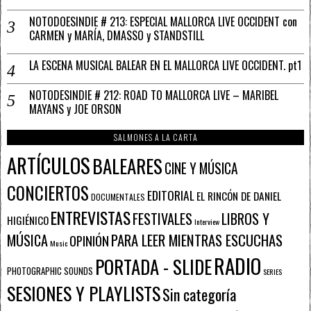
NOTODOESINDIE # 213: ESPECIAL MALLORCA LIVE OCCIDENT con
CARMEN y MARÍA, DMASSO y STANDSTILL
LA ESCENA MUSICAL BALEAR EN EL MALLORCA LIVE OCCIDENT. pt1
NOTODESINDIE # 212: ROAD TO MALLORCA LIVE – MARIBEL
MAYANS y JOE ORSON
SALMONES A LA CARTA
ARTÍCULOS
BALEARES
CINE Y MÚSICA
CONCIERTOS
EDITORIAL
EL RINCÓN DE DANIEL
DOCUMENTALES
ENTREVISTAS
FESTIVALES
LIBROS Y
HIGIÉNICO
Interview
PARA LEER MIENTRAS ESCUCHAS
MÚSICA
OPINIÓN
Music
RADIO
PORTADA - SLIDE
PHOTOGRAPHIC SOUNDS
SERIES
SESIONES Y PLAYLISTS
Sin categoría