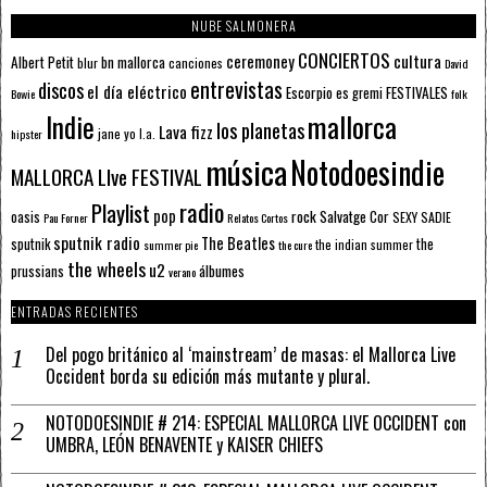
NUBE SALMONERA
CONCIERTOS
ceremoney
cultura
Albert Petit
bn mallorca
blur
canciones
David
entrevistas
discos
el día eléctrico
Escorpio
FESTIVALES
es gremi
Bowie
folk
mallorca
Indie
los planetas
Lava fizz
jane yo
l.a.
hipster
música
Notodoesindie
MALLORCA LIve FESTIVAL
radio
Playlist
pop
rock
Salvatge Cor
oasis
SEXY SADIE
Pau Forner
Relatos Cortos
sputnik radio
The Beatles
sputnik
the
the indian summer
summer pie
the cure
the wheels
u2
álbumes
prussians
verano
ENTRADAS RECIENTES
Del pogo británico al ‘mainstream’ de masas: el Mallorca Live
Occident borda su edición más mutante y plural.
NOTODOESINDIE # 214: ESPECIAL MALLORCA LIVE OCCIDENT con
UMBRA, LEÓN BENAVENTE y KAISER CHIEFS