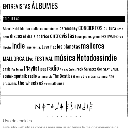
ÁLBUMES
ENTREVISTAS
ETIQUETAS
CONCIERTOS
ceremoney
cultura
Albert Petit
bn mallorca
blur
canciones
David
entrevistas
discos
el día eléctrico
Escorpio
FESTIVALES
es gremi
Bowie
folk
mallorca
Indie
los planetas
Lava fizz
jane yo
l.a.
hipster
música
Notodoesindie
MALLORCA LIve FESTIVAL
radio
Playlist
pop
rock
Salvatge Cor
oasis
SEXY SADIE
Pau Forner
Relatos Cortos
sputnik radio
The Beatles
sputnik
the
the indian summer
summer pie
the cure
the wheels
u2
álbumes
prussians
verano
Uso de cookies
DON'T MISS
Este sitio web utiliza cookies para que usted tenga la mejor experiencia de