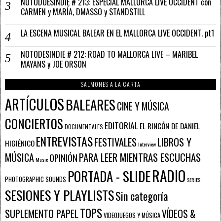
NOTODOESINDIE # 213: ESPECIAL MALLORCA LIVE OCCIDENT con
CARMEN y MARÍA, DMASSO y STANDSTILL
LA ESCENA MUSICAL BALEAR EN EL MALLORCA LIVE OCCIDENT. pt1
NOTODESINDIE # 212: ROAD TO MALLORCA LIVE – MARIBEL
MAYANS y JOE ORSON
SALMONES A LA CARTA
ARTÍCULOS
BALEARES
CINE Y MÚSICA
CONCIERTOS
EDITORIAL
EL RINCÓN DE DANIEL
DOCUMENTALES
ENTREVISTAS
FESTIVALES
LIBROS Y
HIGIÉNICO
Interview
PARA LEER MIENTRAS ESCUCHAS
MÚSICA
OPINIÓN
Music
RADIO
PORTADA - SLIDE
PHOTOGRAPHIC SOUNDS
SERIES
SESIONES Y PLAYLISTS
Sin categoría
TOPS
SUPLEMENTO PAPEL
VÍDEOS &
VIDEOJUEGOS Y MÚSICA