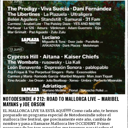
NOTODESINDIE # 212: ROAD TO MALLORCA LIVE – MARIBEL
MAYANS y JOE ORSON
EL MALLORCA LIVE YA ESTÁ AQUÍ!!!!! Como cada año, te hemos
preparado un programa especial de Notodoesindie sobre el
mallorca live festival, que precisamente este año, cambia de
nombre y pasa a llamarse Mallorca live OCCIDENT. Primer
programa de los tres especiales que tenemos para ti sobre el