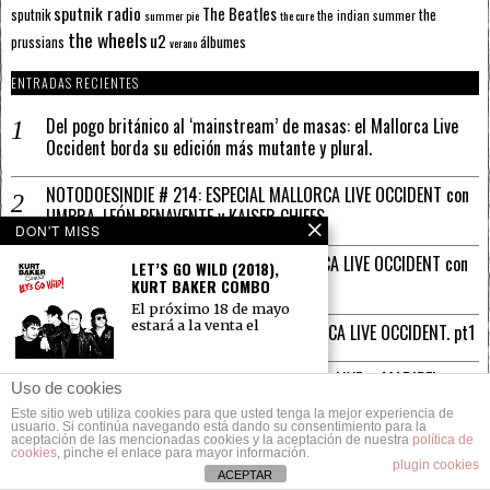
sputnik radio
The Beatles
sputnik
the
the indian summer
summer pie
the cure
the wheels
u2
álbumes
prussians
verano
ENTRADAS RECIENTES
Del pogo británico al ‘mainstream’ de masas: el Mallorca Live
Occident borda su edición más mutante y plural.
NOTODOESINDIE # 214: ESPECIAL MALLORCA LIVE OCCIDENT con
UMBRA, LEÓN BENAVENTE y KAISER CHIEFS
DON'T MISS
NOTODOESINDIE # 213: ESPECIAL MALLORCA LIVE OCCIDENT con
LET’S GO WILD (2018),
CARMEN y MARÍA, DMASSO y STANDSTILL
KURT BAKER COMBO
El próximo 18 de mayo
estará a la venta el
LA ESCENA MUSICAL BALEAR EN EL MALLORCA LIVE OCCIDENT. pt1
NOTODESINDIE # 212: ROAD TO MALLORCA LIVE – MARIBEL
DE TRIBUTOS Y
Uso de cookies
MAYANS y JOE ORSON
HOMENAJES
Este sitio web utiliza cookies para que usted tenga la mejor experiencia de
Ahora que los grandes
usuario. Si continúa navegando está dando su consentimiento para la
aceptación de las mencionadas cookies y la aceptación de nuestra
rockeros caen como
política de
SALMONES A LA CARTA
cookies
, pinche el enlace para mayor información.
moscas, ahora que
plugin cookies
ACEPTAR