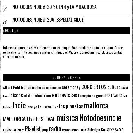
NOTODOESINDIE # 207: GENN y LA MILAGROSA
NOTODOESINDIE # 206: ESPECIAL SILOÉ
ABOUT US
Labore nonumes te vel, vis id errem tantas tempor. Solet quidam salutatus at quo. Tantas
comprehensam te sea, usu sanctus similique ei. Viderer admodum mea et, probo tantas
alienum ne vim.
NUBE SALMONERA
CONCIERTOS
ceremoney
cultura
Albert Petit
bn mallorca
blur
canciones
David
entrevistas
discos
el día eléctrico
Escorpio
FESTIVALES
es gremi
Bowie
folk
mallorca
Indie
los planetas
Lava fizz
jane yo
l.a.
hipster
música
Notodoesindie
MALLORCA LIve FESTIVAL
radio
Playlist
pop
rock
Salvatge Cor
oasis
SEXY SADIE
Pau Forner
Relatos Cortos