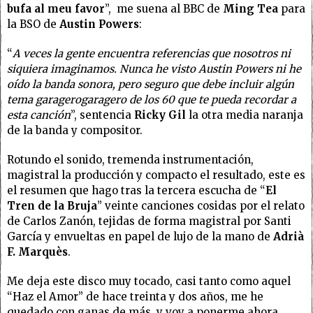
bufa al meu favor
”, me suena al BBC de
Ming Tea
para
la BSO de
Austin Powers
:
“
A veces la gente encuentra referencias que nosotros ni
siquiera imaginamos. Nunca he visto Austin Powers ni he
oído la banda sonora, pero seguro que debe incluir algún
tema garagerogaragero de los 60 que te pueda recordar a
esta canción
”, sentencia
Ricky Gil
la otra media naranja
de la banda y compositor.
Rotundo el sonido, tremenda instrumentación,
magistral la producción y compacto el resultado, este es
el resumen que hago tras la tercera escucha de “
El
Tren de la Bruja
” veinte canciones cosidas por el relato
de Carlos Zanón, tejidas de forma magistral por Santi
García y envueltas en papel de lujo de la mano de
Adrià
F. Marquès
.
Me deja este disco muy tocado, casi tanto como aquel
“Haz el Amor” de hace treinta y dos años, me he
quedado con ganas de más, y voy a ponerme ahora