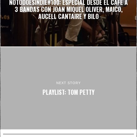
NOTODOESINDIE#100: ESPECIAL DESDE EL CAFE A
3 BANDAS CON JOAN MIQUEL OLIVER, MAICO,
AUCELL CANTAIRE Y BILO
NEXT STORY
PLAYLIST: TOM PETTY