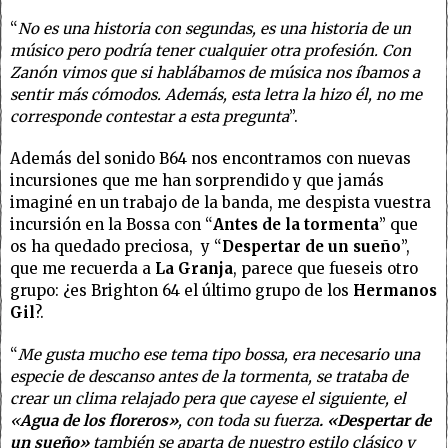
“
No es una historia con segundas, es una historia de un
músico pero podría tener cualquier otra profesión. Con
Zanón vimos que si hablábamos de música nos íbamos a
sentir más cómodos. Además, esta letra la hizo él, no me
corresponde contestar a esta pregunta
”.
Además del sonido B64 nos encontramos con nuevas
incursiones que me han sorprendido y que jamás
imaginé en un trabajo de la banda, me despista vuestra
incursión en la Bossa con “
Antes de la tormenta
” que
os ha quedado preciosa, y “
Despertar de un sueño
”,
que me recuerda a
La Granja
, parece que fueseis otro
grupo: ¿es Brighton 64 el último grupo de los
Hermanos
Gil
?.
“
Me gusta mucho ese tema tipo bossa, era necesario una
especie de descanso antes de la tormenta, se trataba de
crear un clima relajado pera que cayese el siguiente, el
«
Agua de los floreros»
, con toda su fuerza
. «Despertar de
un sueño»
también se aparta de nuestro estilo clásico y