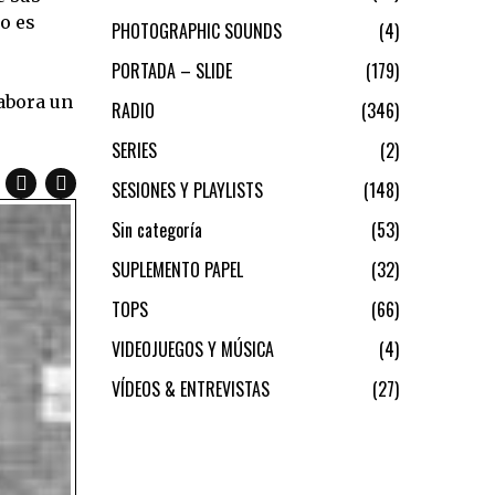
no es
PHOTOGRAPHIC SOUNDS
4
PORTADA – SLIDE
179
abora un
RADIO
346
SERIES
2
SESIONES Y PLAYLISTS
148
Sin categoría
53
SUPLEMENTO PAPEL
32
TOPS
66
VIDEOJUEGOS Y MÚSICA
4
VÍDEOS & ENTREVISTAS
27