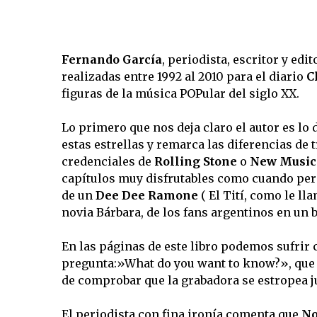
Fernando García
, periodista, escritor y edi
realizadas entre 1992 al 2010 para el diario
C
figuras de la música POPular del siglo XX.
Lo primero que nos deja claro el autor es lo 
estas estrellas y remarca las diferencias de
credenciales de
Rolling Stone
o
New Music
capítulos muy disfrutables como cuando per
de un
Dee Dee
Ramone
( El Tití, como le l
novia Bárbara, de los fans argentinos en un 
En las páginas de este libro podemos sufrir 
pregunta:»What do you want to know?», que le
de comprobar que la grabadora se estropea j
El periodista con fina ironía comenta que
No