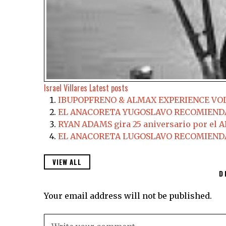
Israel Villares
Latest posts
IBUPOPFRENO & ALMAX EXPERIENCE VOL
EL ANACORETA YUGOSLAVO RECOMIENDA
RYAN ADAMS gira 25 aniversario por e
EL ANACORETA LUGOSLAVO RECOMIENDA;
VIEW ALL
D
Your email address will not be published.