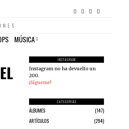
ONES
OPS
MÚSICA
INSTAGRAM
EL
Instagram no ha devuelto un
200.
¡Sígueme!
CATEGORIAS
ÁLBUMES
147
ARTÍCULOS
294