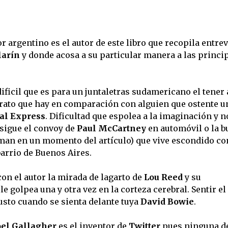
tor argentino es el autor de este libro que recopila entre
larín
y donde acosa a su particular manera a las princi
dificil que es para un juntaletras sudamericano el tener
 trato que hay en comparación con alguien que ostente u
al Express
. Dificultad que espolea a la imaginación y n
sigue el convoy de
Paul McCartney
en automóvil o la 
laman en un momento del artículo) que vive escondido co
barrio de Buenos Aires.
con el autor la mirada de lagarto de
Lou Reed
y su
 golpea una y otra vez en la corteza cerebral. Sentir el
usto cuando se sienta delante tuya
David Bowie
.
el Gallagher
es el inventor de
Twitter
pues ninguna d