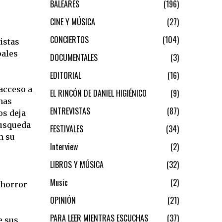
BALEARES
196
CINE Y MÚSICA
27
CONCIERTOS
104
vistas
pales
DOCUMENTALES
3
EDITORIAL
16
 acceso a
EL RINCÓN DE DANIEL HIGIÉNICO
9
nas
ENTREVISTAS
87
os deja
busqueda
FESTIVALES
34
n su
Interview
2
LIBROS Y MÚSICA
32
Music
2
 horror
OPINIÓN
21
PARA LEER MIENTRAS ESCUCHAS
37
e sus